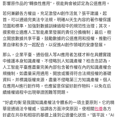
影響原作品的“轉換性應用”，很能夠會被認定為公道應用。
若何兼顧各方權益，充足激發AI創作活氣？張平建議，起
首，可以通過完美法令法規，明確AI天生內容的著作權保護
范圍和標準，加強對數據訓練過程中的規范性治理；其次，
摸索樹立適應人工智能產業發展的責任分擔機制；最后，樹
立開放數據共享平臺，鼓勵數據的公道應用和授權，推動行
業自律和多方一起配合，以促進AI創作領域的安康發展。
那么，企業平臺、通俗個人等AI應用者怎樣才幹在具體實踐
中維護本身知識產權、不侵略別人知識產權？柏念念認為，
人工智能平臺應盡量完美內部包含著作權在內的知識產權合
規機制，如盡量采用通用、開放或獲得符合法規授權的基礎
資料，并標識版權來源，盡量不侵略第三方知識產權。個人
在應用AI進行創作時，也應留意保留好創作物料，以免在后
續維權過程中出現舉證困難等問題。
“‘好處均衡’是我國知識產權法令體系的一項主要原則。它的精
華是通過法令權威，協調各方面沖突原因，使相關
包養
各方
好處在共存和相容的基礎上達到公道優化狀態。”張平說，“AI