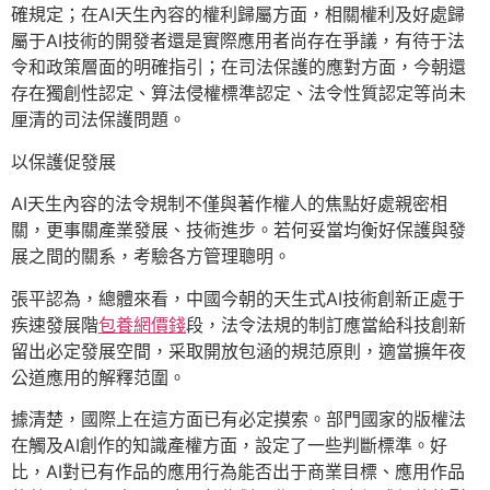
確規定；在AI天生內容的權利歸屬方面，相關權利及好處歸
屬于AI技術的開發者還是實際應用者尚存在爭議，有待于法
令和政策層面的明確指引；在司法保護的應對方面，今朝還
存在獨創性認定、算法侵權標準認定、法令性質認定等尚未
厘清的司法保護問題。
以保護促發展
AI天生內容的法令規制不僅與著作權人的焦點好處親密相
關，更事關產業發展、技術進步。若何妥當均衡好保護與發
展之間的關系，考驗各方管理聰明。
張平認為，總體來看，中國今朝的天生式AI技術創新正處于
疾速發展階
包養網價錢
段，法令法規的制訂應當給科技創新
留出必定發展空間，采取開放包涵的規范原則，適當擴年夜
公道應用的解釋范圍。
據清楚，國際上在這方面已有必定摸索。部門國家的版權法
在觸及AI創作的知識產權方面，設定了一些判斷標準。好
比，AI對已有作品的應用行為能否出于商業目標、應用作品