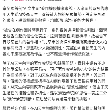
拿全國首例“AI文生圖”著作權侵權案來說，涉案圖片系被告應
用天生式AI技術天生，從設計人物的呈現情勢、設定提醒詞
的順序、設置相關參數等，均體現出被告的智力投進。
“被告在創作圖片時進行了一系列審美選擇和個性判斷，體現
出被告凸起的個性化表達，達到‘獨創性’判斷標準，故被告享
有涉案圖片的著作權。”北京市公衡律師事務所高級合伙人柏
念念補充道，那些缺少人類獨創性、完整由AI自動天生的內
容則不應被認定為作品，也不應遭到著作權法保護。
除了AI天生內容的著作權認定和歸屬問題，實踐中還有不少
其他爭議點。在張平看來，現行著作權軌制以“人”的智力結果
作為權衡標準，對于AI天生內容的規定還不夠完備。與此同
時，傳統的侵權認定標準在AI創作場景下也面臨適用難的問
題，AI天生內容與既有作品能夠存在“實質性類似”，但由于天
生過程的復雜性和多樣性，難以通過傳統的“思惟—表達二分
法”進行清楚判斷，這也給司法實踐帶來新的挑戰。
顏君補充介紹，在AI天生物保護方面，著作權法對此暫無明