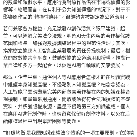
的數量和類似水平、應用行為對原作品潛在市場或價值的影
響等。總體而言，在有利于公共知識傳播的情況下，對于不
影響原作品的“轉換性應用”，很能夠會被認定為公道應用。
若何兼顧各方權益，充足激發AI創作活氣？張平建議，起
首，可以通過完美法令法規，明確AI天生內容的著作權保護
范圍和標準，加強對數據訓練過程中的規范性治理；其次，
摸索樹立適應人工智能產業發展的責任分擔機制；最后，樹
立開放數據共享平臺，鼓勵數據的公道應用和授權，推動行
業自律和多方一起配合，以促進AI創作領域的安康發展。
那么，企業平臺、通俗個人等AI應用者怎樣才幹在具體實踐
中維護本身知識產權、不侵略別人知識產權？柏念念認為，
人工智能平臺應盡量完美內部包含著作權在內的知識產權合
規機制，如盡量采用通用、開放或獲得符合法規授權的基礎
資料，并標識版權來源，盡量不侵略第三方知識產權。個人
在應用AI進行創作時，也應留意保留好創作物料，以免在后
續維權過程中出現舉證困難等問題。
“‘好處均衡’是我國知識產權法令體系的一項主要原則。它的精