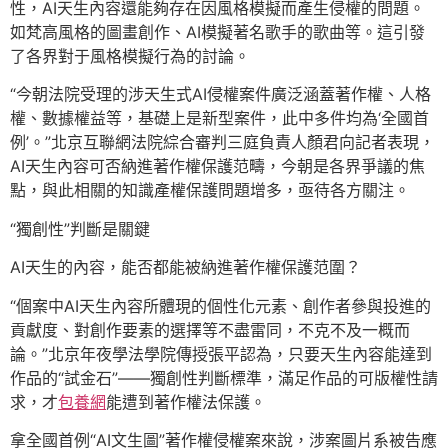
性，AI天生內容還能夠存在因風格模擬而產生侵權的問題。
如梵高風格的圖畫創作、AI模擬著名歌手的歌曲等。這引發
了各界對于風格模擬行為的討論。
“今朝法院受理的涉天生式AI侵權案件廣泛涵蓋著作權、人格
權、數據權益等，基礎上是新型案件，此中多件均為‘全國首
例’。”北京互聯網法院綜合審判三庭負責人顏君向記者表現，
AI天生內容可否納進著作權保護范疇，今朝是各界爭議的焦
點，與此相關的知識產權保護問題增多，亟待各方關注。
“獨創性”判斷是關鍵
AI天生的內容，能否都能被納進著作權保護范圍？
“個案中AI天生內容所體現的個性化元素、創作者參與投進的
貢獻度、對創作要素的選擇等不盡雷同，不克不及一概而
論。”北京年夜學法學院傳授張平認為，只要天生內容能達到
作品的“試金石”——獨創性判斷標準，滿足作品的可版權性請
求，才
包養網
能遭到著作權法保護。
拿全國首例“AI文生圖”著作權侵權案來說，涉案圖片系被告應