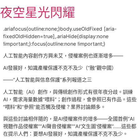
跳
夜空星光閃耀
至
主
要
.ariafocus{outline:none;}body.useOldFixed [aria-
內
fixedOldHidden=true],.ariaHide{display:none
容
!important;}:focus{outline:none !important;}
人工智能內容創作方興未艾，侵權案例也逐漸增多——
AI發展好，知識產權保護不克不及少（“融”觀中國）
——“人工智能與信息保護”系列報道之三
人工智能（AI）創作，與傳統創作形式有很年夜分歧。訓練
AI，需求海量數據“喂料”；創作過程，會參照已有作品。這些
“喂料”和“參照”能否觸及侵權？業界討論頗多。
與這些討論相伴隨的，是AI侵權案件的增多——全國首例“AI
視聽作品侵權案”“AI聲音侵權案”“AI‘文生圖’侵權案”……這些都
在提示人們：要想AI發展好，知識產權保護不克不及少。