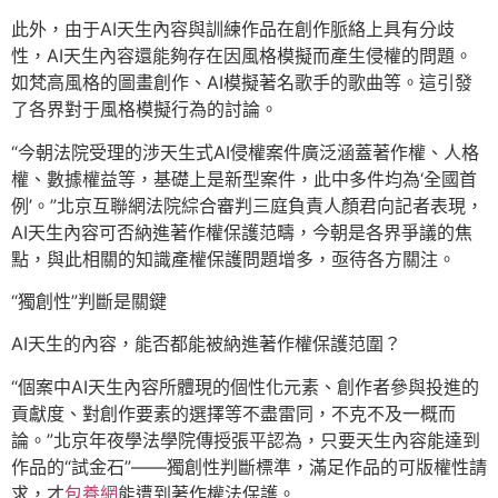
此外，由于AI天生內容與訓練作品在創作脈絡上具有分歧
性，AI天生內容還能夠存在因風格模擬而產生侵權的問題。
如梵高風格的圖畫創作、AI模擬著名歌手的歌曲等。這引發
了各界對于風格模擬行為的討論。
“今朝法院受理的涉天生式AI侵權案件廣泛涵蓋著作權、人格
權、數據權益等，基礎上是新型案件，此中多件均為‘全國首
例’。”北京互聯網法院綜合審判三庭負責人顏君向記者表現，
AI天生內容可否納進著作權保護范疇，今朝是各界爭議的焦
點，與此相關的知識產權保護問題增多，亟待各方關注。
“獨創性”判斷是關鍵
AI天生的內容，能否都能被納進著作權保護范圍？
“個案中AI天生內容所體現的個性化元素、創作者參與投進的
貢獻度、對創作要素的選擇等不盡雷同，不克不及一概而
論。”北京年夜學法學院傳授張平認為，只要天生內容能達到
作品的“試金石”——獨創性判斷標準，滿足作品的可版權性請
求，才
包養網
能遭到著作權法保護。