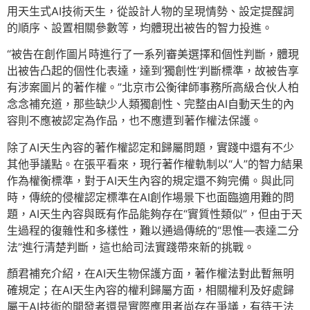
用天生式AI技術天生，從設計人物的呈現情勢、設定提醒詞
的順序、設置相關參數等，均體現出被告的智力投進。
“被告在創作圖片時進行了一系列審美選擇和個性判斷，體現
出被告凸起的個性化表達，達到‘獨創性’判斷標準，故被告享
有涉案圖片的著作權。”北京市公衡律師事務所高級合伙人柏
念念補充道，那些缺少人類獨創性、完整由AI自動天生的內
容則不應被認定為作品，也不應遭到著作權法保護。
除了AI天生內容的著作權認定和歸屬問題，實踐中還有不少
其他爭議點。在張平看來，現行著作權軌制以“人”的智力結果
作為權衡標準，對于AI天生內容的規定還不夠完備。與此同
時，傳統的侵權認定標準在AI創作場景下也面臨適用難的問
題，AI天生內容與既有作品能夠存在“實質性類似”，但由于天
生過程的復雜性和多樣性，難以通過傳統的“思惟—表達二分
法”進行清楚判斷，這也給司法實踐帶來新的挑戰。
顏君補充介紹，在AI天生物保護方面，著作權法對此暫無明
確規定；在AI天生內容的權利歸屬方面，相關權利及好處歸
屬于AI技術的開發者還是實際應用者尚存在爭議，有待于法