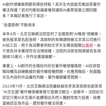
AI創作侵權案例都有哪些特點？其天生內容能否應該受著作
權法保護？若何均衡知識產權保護和AI產業發展之間的關
系？本報記者進行了采訪。
“全國首例”不斷增多
本年4月，北京互聯網法院宣判了全國首例“AI聲音”侵權案。
被告殷某是名配音師，其錄制的有聲讀物被北京某公司進行
AI加工后，用于為消費者供給文字天生聲音服務
包養網
。由
于原告并未獲得符合法規授權，法院判決原告賠償被告各項
損掉25萬元，并作出書面報歉。
事實上，AI創作的全階段均存在著作權侵權風險。AI在研發
階段觸及訓練數據的著作權授權問題，在應用階段，則面臨
天生內容的作品屬性判斷、著作權歸屬等問題。
2023年11月，北京互聯網法院審結被告李某某與原告劉某某
“AI文生圖”著作權侵權案曾引發廣泛關注。該案中，法院初次
認定只需AI天生圖片能體現出天然人獨創性智力投進，就應
當被認定為作品，遭到著作權法保護。