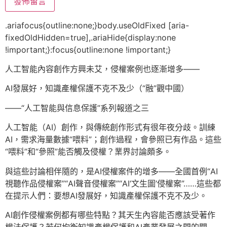
.ariafocus{outline:none;}body.useOldFixed [aria-
fixedOldHidden=true],.ariaHide{display:none
!important;}:focus{outline:none !important;}
人工智能內容創作方興未艾，侵權案例也逐漸增多——
AI發展好，知識產權保護不克不及少（“融”觀中國）
——“人工智能與信息保護”系列報道之三
人工智能（AI）創作，與傳統創作形式有很年夜分歧。訓練
AI，需求海量數據“喂料”；創作過程，會參照已有作品。這些
“喂料”和“參照”能否觸及侵權？業界討論頗多。
與這些討論相伴隨的，是AI侵權案件的增多——全國首例“AI
視聽作品侵權案”“AI聲音侵權案”“AI‘文生圖’侵權案”……這些都
在提示人們：要想AI發展好，知識產權保護不克不及少。
AI創作侵權案例都有哪些特點？其天生內容能否應該受著作