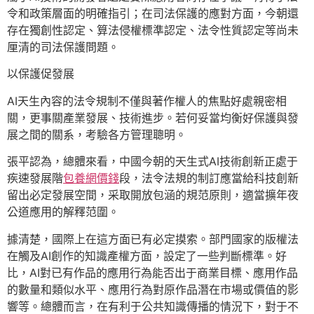
令和政策層面的明確指引；在司法保護的應對方面，今朝還
存在獨創性認定、算法侵權標準認定、法令性質認定等尚未
厘清的司法保護問題。
以保護促發展
AI天生內容的法令規制不僅與著作權人的焦點好處親密相
關，更事關產業發展、技術進步。若何妥當均衡好保護與發
展之間的關系，考驗各方管理聰明。
張平認為，總體來看，中國今朝的天生式AI技術創新正處于
疾速發展階
包養網價錢
段，法令法規的制訂應當給科技創新
留出必定發展空間，采取開放包涵的規范原則，適當擴年夜
公道應用的解釋范圍。
據清楚，國際上在這方面已有必定摸索。部門國家的版權法
在觸及AI創作的知識產權方面，設定了一些判斷標準。好
比，AI對已有作品的應用行為能否出于商業目標、應用作品
的數量和類似水平、應用行為對原作品潛在市場或價值的影
響等。總體而言，在有利于公共知識傳播的情況下，對于不