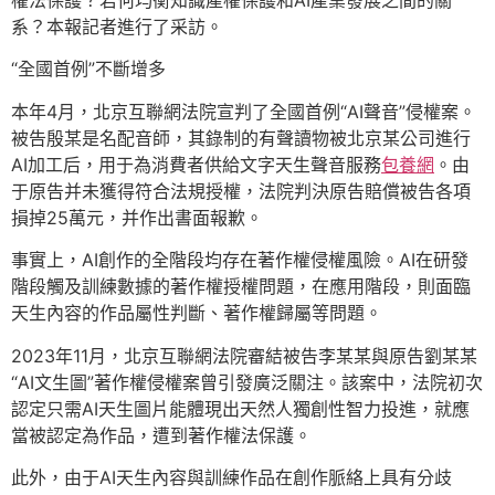
權法保護？若何均衡知識產權保護和AI產業發展之間的關
系？本報記者進行了采訪。
“全國首例”不斷增多
本年4月，北京互聯網法院宣判了全國首例“AI聲音”侵權案。
被告殷某是名配音師，其錄制的有聲讀物被北京某公司進行
AI加工后，用于為消費者供給文字天生聲音服務
包養網
。由
于原告并未獲得符合法規授權，法院判決原告賠償被告各項
損掉25萬元，并作出書面報歉。
事實上，AI創作的全階段均存在著作權侵權風險。AI在研發
階段觸及訓練數據的著作權授權問題，在應用階段，則面臨
天生內容的作品屬性判斷、著作權歸屬等問題。
2023年11月，北京互聯網法院審結被告李某某與原告劉某某
“AI文生圖”著作權侵權案曾引發廣泛關注。該案中，法院初次
認定只需AI天生圖片能體現出天然人獨創性智力投進，就應
當被認定為作品，遭到著作權法保護。
此外，由于AI天生內容與訓練作品在創作脈絡上具有分歧