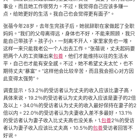
事业，而且她工作很努力。不过，我觉得自己应该多赚一
点，给她更好的生活。我自己也会觉得更有面子”。
张蓓今年28岁，去年生完孩子后，她就辞职在家做起了全职
妈妈。“我们的父母离得远，身体也不好，不能来照顾，我只
能自己带孩子。孩子小，一刻离不开人，家里家务也一堆，
这样一来只能我老公一个人出去工作。”张蓓说，丈夫起码要
把两个人的工资赚出来
包養
，他们才能维持以往的生活水
平，自己也才能有安全感。不过，她不希望丈夫太忙，也不
期待丈夫“暴富”。“这样他会比较辛苦，而且我会担心对方因
此变得太强势”。
调查显示，53.2％的受访者认为丈夫的收入应该比妻子高，
具体来说，19.2％的受访者认为丈夫的收入应该是妻子的2倍
及以上，34.0％的受访者认为丈夫的收入最好保持在妻子的2
倍以内。22.0％的受访者认为夫妻收入差不多最好，13.1％
的受访者认为妻子收入比丈夫高也没关系，1.
包養
2％的受访
者认为妻子收入应该比丈夫高，10.5％的
包養
受访者回答不
好说。