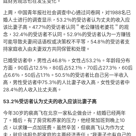
庭财务观念也在发生变化。
上周，中国青年报社社会调查中心通过问卷网，对1988名已
婚人士进行的调查显示，53.2％的受访者认为丈夫的收入应
该比妻子高。47.7％的受访者认同＂老公赚钱老婆花＂的观
念，32.4％的受访者不认同。52.9％的受访者认为一方赚钱
可能导致夫妻间话语权或决策权不平等，54.8％的受访者支
持家庭收入由夫妻双方共同保管和处理。
已婚受访者中，男性占46.8％，女性占53.2％。年龄段分布
方面，90后占12.5％，80后占52.1％，70后占27.3％，60后
占6.6％，50后占1.1％。50.5％的受访者比自己另一半收入
高，男性受访者中75.3％的人比妻子收入高，女性受访者中
28.4％的人收入比丈夫高。
53.2％受访者认为丈夫的收入应该比妻子高
今年30岁的裴高飞在北京一家私企做会计，结婚已经两年
了。婚后，有了房贷和养家的压力，他经常加班到晚上10
点，以求赚一点加班费。虽然辛苦，但裴高飞认为作为丈
夫，就应该担负起家庭的主要经济责任。“我妻子也有自己的