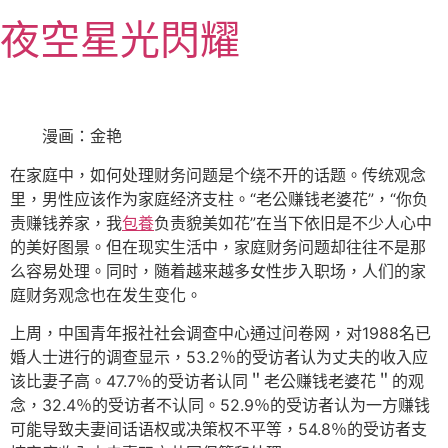
跳
夜空星光閃耀
至
主
要
內
容
漫画：金艳
在家庭中，如何处理财务问题是个绕不开的话题。传统观念
里，男性应该作为家庭经济支柱。“老公赚钱老婆花”，“你负
责赚钱养家，我
包養
负责貌美如花”在当下依旧是不少人心中
的美好图景。但在现实生活中，家庭财务问题却往往不是那
么容易处理。同时，随着越来越多女性步入职场，人们的家
庭财务观念也在发生变化。
上周，中国青年报社社会调查中心通过问卷网，对1988名已
婚人士进行的调查显示，53.2％的受访者认为丈夫的收入应
该比妻子高。47.7％的受访者认同＂老公赚钱老婆花＂的观
念，32.4％的受访者不认同。52.9％的受访者认为一方赚钱
可能导致夫妻间话语权或决策权不平等，54.8％的受访者支