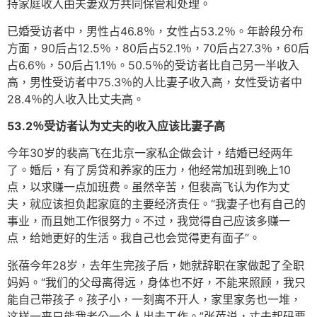
持家庭收入由夫妻双方共同保管和处理。
已婚受访者中，男性占46.8％，女性占53.2％。年龄段分布
方面，90后占12.5％，80后占52.1％，70后占27.3％，60后
占6.6％，50后占1.1％。50.5％的受访者比自己另一半收入
高，男性受访者中75.3％的人比妻子收入高，女性受访者中
28.4％的人收入比丈夫高。
53.2％受访者认为丈夫的收入应该比妻子高
今年30岁的裴高飞在北京一家私企做会计，结婚已经两年
了。婚后，有了房贷和养家的压力，他经常加班到晚上10
点，以求赚一点加班费。虽然辛苦，但裴高飞认为作为丈
夫，就应该担负起家庭的主要经济责任。“我妻子也有自己的
事业，而且她工作很努力。不过，我觉得自己应该多赚一
点，给她更好的生活。我自己也会觉得更有面子”。
张蓓今年28岁，去年生完孩子后，她就辞职在家做起了全职
妈妈。“我们的父母离得远，身体也不好，不能来照顾，我只
能自己带孩子。孩子小，一刻离不开人，家里家务也一堆，
这样一来只能我老公一个人出去工作。”张蓓说，丈夫起码要