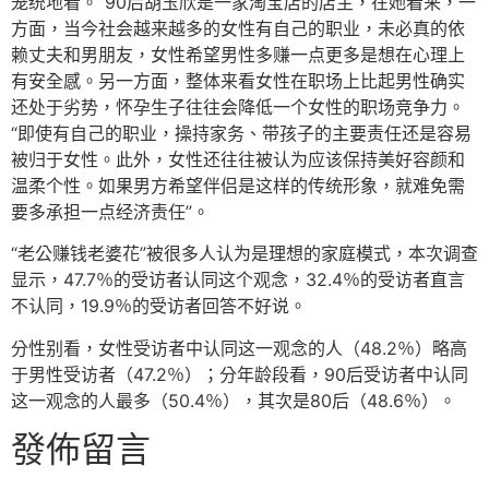
笼统地看。”90后胡玉欣是一家淘宝店的店主，在她看来，一
方面，当今社会越来越多的女性有自己的职业，未必真的依
赖丈夫和男朋友，女性希望男性多赚一点更多是想在心理上
有安全感。另一方面，整体来看女性在职场上比起男性确实
还处于劣势，怀孕生子往往会降低一个女性的职场竞争力。
“即使有自己的职业，操持家务、带孩子的主要责任还是容易
被归于女性。此外，女性还往往被认为应该保持美好容颜和
温柔个性。如果男方希望伴侣是这样的传统形象，就难免需
要多承担一点经济责任”。
“老公赚钱老婆花”被很多人认为是理想的家庭模式，本次调查
显示，47.7％的受访者认同这个观念，32.4％的受访者直言
不认同，19.9％的受访者回答不好说。
分性别看，女性受访者中认同这一观念的人（48.2％）略高
于男性受访者（47.2％）；分年龄段看，90后受访者中认同
这一观念的人最多（50.4％），其次是80后（48.6％）。
發佈留言