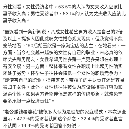
分性别看，女性受访者中，53.5%的人认为丈夫收入应该比
妻子收入高；男性受访者中，53.1%的人认为丈夫收入应该比
妻子收入高。
“最近看到一条新闻说，八成女性希望男方收入是自己的2倍
及以上。挺多人因此感叹女性婚恋观太现实，但我觉得不能
笼统地看。”90后胡玉欣是一家淘宝店的店主，在她看来，一
方面，当今社会越来越多的女性有自己的职业，未必真的依
赖丈夫和男朋友，女性希望男性多赚一点更多是想在心理上
有安全感。另一方面，整体来看女性在职场上比起男性确实
还处于劣势，怀孕生子往往会降低一个女性的职场竞争力。
“即使有自己的职业，操持家务、带孩子的主要责任还是容易
被归于女性。此外，女性还往往被认为应该保持美好容颜和
温柔个性。如果男方希望伴侣是这样的传统形象，就难免需
要多承担一点经济责任”。
“老公赚钱老婆花”被很多人认为是理想的家庭模式，本次调查
显示，47.7％的受访者认同这个观念，32.4％的受访者直言
不认同，19.9％的受访者回答不好说。