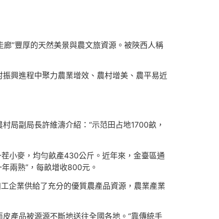
走廊”豐厚的天然美景與農文旅資源。被陜西人稱
村振興進程中聚力農業增效、農村增美、農平易近
局副局長許維濤介紹：“示范田占地1700畝，
茬小麥，均勻畝產430公斤。近年來，金臺區通
年兩熟”，每畝增收800元。
加工企業供給了充分的優質農產品資源，農業產業
皮產品被源源不斷地送往全國各地。“靠傳統手