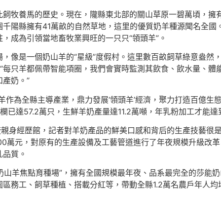
飼牧養馬的歷史。現在，隴縣東北部的關山草原一碧萬頃，擁有7
個千陽縣擁有41萬畝的自然草地，這里的優質奶羊種源聞名全國
，成為引領當地畜牧業興旺的一只只“領頭羊”。
，像是一個奶山羊的“星級”度假村。這里數百畝飼草綠意盎然，
：“每只羊都佩帶智能項圈，我們會實時監測其飲食、飲水量、體
產奶。”
羊作為全縣主導產業，鼎力發展‘領頭羊’經濟，聚力打造百億生態
已達57.2萬只，生鮮羊奶產量達11.2萬噸，年乳粉加工才能達到
廠親身經歷館，記者對羊奶產品的鮮美口感和背后的生產技藝很
00萬元，對原有的生產設備及工藝管道進行了年夜規模升級改
乳品質。
“奶山羊焦點育種場”，擁有全國規模最年夜、品系最完全的莎能
務工、飼草種植、搭載分紅等，帶動全縣1.2萬名農戶年人均增