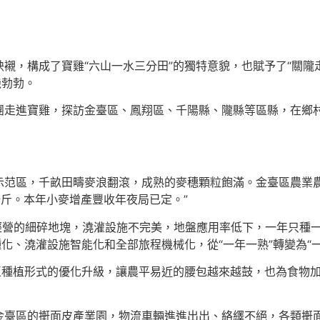
襯，構成了寶雞“六山一水三分田”的獨特意貌，也賦予了“關隴
機勃勃。
團走進寶雞，探訪金臺區、鳳翔區、千陽縣、隴縣等區縣，在鄉
范區，千畝田疇麥浪翻滾，成熟的麥穗顆粒飽滿。金臺區農業農村
公斤。本年小麥增產豐收年夜局已定。”
經營的細碎地塊，澆灌設施不完美，地盤應用率低下，一年只種一
化、澆灌設施智能化和全部旅程機械化，從“一年一熟”轉變為“一
區種植形式的優化升級，讓農平易近的腰包越來越鼓，也為食物
金臺區的搟面皮產業園，物流車輛進進出出、絡繹不絕，各類搟面