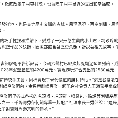
”，徹底改變了村容村貌，也晉陞了村平易近的支出和幸福感。
要發祥地，也是貫穿歷史文脈的古城。鳳翔泥塑、西秦刺繡、鳳
業。
傅的巧手揉捏和描繪下，變成了一只形態生動的小山君，精致玲瓏
泥塑作品的紋飾、圖騰都飽含著歷史余韻，訴說著祖先故事。”
部書記廖衛軍告訴記者，今朝六營村已經建起鳳翔泥塑陳列館，
2023年泥塑產值約4200萬元、實現游玩綜合支出約2580萬元…
刺繡”傳統手工藝，同樣實現了現代價值的勝利轉化。“這是谷愛
秦刺繡產業園內，金達萊刺繡專業一起配合社負責人王海燕手拿虎
，產業園里各式各樣的虎頭帽、虎頭鞋、噴鼻包、臉譜等刺繡產
人之一、千陽縣秀萍刺繡專業一起配合社理事長王秀萍說：“這是
了對寶雞周秦文明的傳承。”