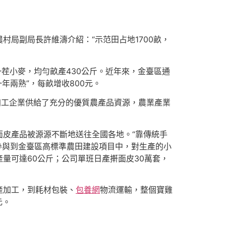
局副局長許維濤介紹：“示范田占地1700畝，
茬小麥，均勻畝產430公斤。近年來，金臺區通
年兩熟”，每畝增收800元。
加工企業供給了充分的優質農產品資源，農業產業
皮產品被源源不斷地送往全國各地。“靠傳統手
參與到金臺區高標準農田建設項目中，對生產的小
量可達60公斤；公司單班日產搟面皮30萬套，
產加工，到耗材包裝、
包養網
物流運輸，整個寶雞
元。