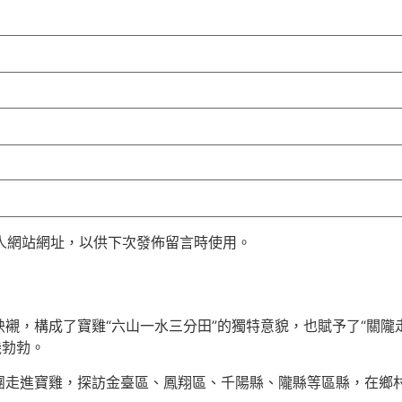
人網站網址，以供下次發佈留言時使用。
襯，構成了寶雞“六山一水三分田”的獨特意貌，也賦予了“關隴
機勃勃。
團走進寶雞，探訪金臺區、鳳翔區、千陽縣、隴縣等區縣，在鄉