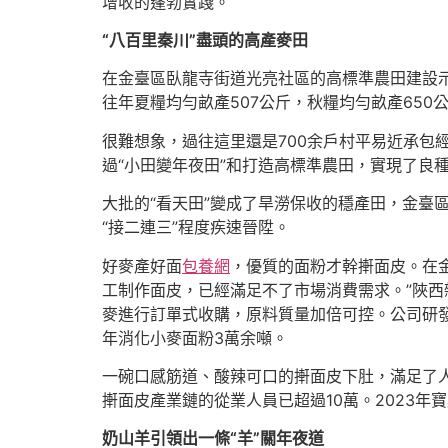
增收的蓬勃實踐。
“八百里秦川”盡頭的高產麥田
在金臺區臥龍寺街道光亮社區的高標準農田建設示
往年夏糧均勻畝產507公斤，秋糧均勻畝產650
很難想象，過往這里還是700余戶村平易近承包
過“小田變年夜田”和打造高標準農田，實現了良種
大批的“看天田”變成了旱澇保收的穩產田，金臺
“接二連三”程度疾速晉陞。
好麥產好面
包養網
，優質的面粉才幹搟面皮。在
工制作面皮，已經滿足不了市場消費需求。”陜西
麥進行訂單式收購，原料質量加倍可控。公司研
年消化小麥面粉3萬余噸。
一碗口感筋道、酸辣可口的搟面皮下肚，滿足了
搟面皮產業鏈的從業人員已超過10萬。2023年
奶山羊引領出一條“羊”關年夜道