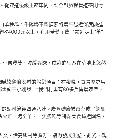
革。從建造優級生產車間，到全部旅程管道密閉傳
奶山羊種群。千陽縣不斷摸索將農平易近深度融進
收4000元以上，有用帶動了農平易近走上“羊”
闊、草甸豐茂、坡緩谷深，成群的馬匹在草地上悠然
觸感染驚險安慰的娛樂項目；在夜晚，實景歷史馬
書記王小剛說：“我們村里有80多戶開農家樂，
凈的鄉村途徑四通八達。廢舊磚廠被改革成了網紅
，柴火雞、烤全羊、一魚多吃等特點美食遠近聞名，
人文、漂亮鄉村等資源，鼎力發展生態、觀光、親