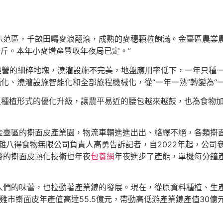
范區，千畝田疇麥浪翻滾，成熟的麥穗顆粒飽滿。金臺區農業農村
公斤。本年小麥增產豐收年夜局已定。”
經營的細碎地塊，澆灌設施不完美，地盤應用率低下，一年只種一
化、澆灌設施智能化和全部旅程機械化，從“一年一熟”轉變為“一
區種植形式的優化升級，讓農平易近的腰包越來越鼓，也為食物
金臺區的搟面皮產業園，物流車輛進進出出、絡繹不絕，各類搟面
雜八得食物無限公司負責人高勇告訴記者，自2022年起，公司
發的搟面皮熟化技術也年夜
包養網
年夜進步了產能，單機每分鐘產
人們的味蕾，也拉動著產業鏈的發展。現在，從原資料種植、生
寶雞市搟面皮年產值高達55.5億元，帶動高低游產業鏈產值30億