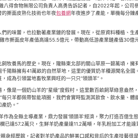
雜八得食物無限公司負責人高勇告訴記者，自2022年起，公司
發的搟面皮熟化技術也年夜
包養網
年夜進步了產能，單機每分鐘產
人們的味蕾，也拉動著產業鏈的發展。現在，從原資料種植、生
寶雞市搟面皮年產值高達55.5億元，帶動高低游產業鏈產值30億
飼牧養馬的歷史。現在，隴縣東北部的關山草原一碧萬頃，擁有7
個千陽縣擁有41萬畝的自然草地，這里的優質奶羊種源聞名全國
，成為引領當地畜牧業興旺的一只只“領頭羊”。
，像是一個奶山羊的“星級”度假村。這里數百畝飼草綠意盎然，
：“每只羊都佩帶智能項圈，我們會實時監測其飲食、飲水量、體
產奶。”
羊作為全縣主導產業，鼎力發展‘領頭羊’經濟，聚力打造百億生態
已達57.2萬只，生鮮羊奶產量達11.2萬噸，年乳粉加工才能達到
廠親身經歷館，記者對羊奶產品的鮮美口感和背后的生產技藝很