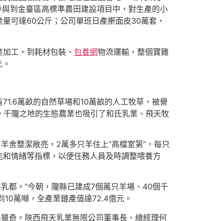
參與到金臺區高標準農田建設項目中，對生產的小
量可達60公斤；公司單班日產搟面皮30萬套，
產加工，到耗材包裝、
包養網
物流運輸，整個寶雞
元。
1.6萬畝的自然草場和10萬畝的人工牧草，被譽
。千隴之地的生態農業也吸引了和氏乳業、飛天牧
羊舍整潔敞亮，2萬多只羊住上“高檔室第”，每只
能和情緒等指標，以便任務人員及時調整喂養方
乳都。”今朝，隴縣已建成7個萬只羊場、40個千
10萬噸，全產業鏈產值達72.4億元。
是獵奇。陜西飛天乳業無限公司董事長、總經理何