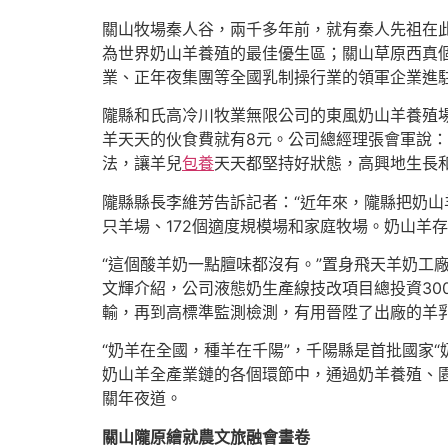
關山牧場秦人谷，兩千多年前，就有秦人先祖在此
為世界奶山羊養殖的最佳優生區；關山草原西真
業、正年夜集團等全國乳制操行業的領軍企業進駐
隴縣和氏高冷川牧業無限公司的東風奶山羊養殖場
羊天天的伙食費就有8元。公司總經理張會軍說
法，讓羊兒
包養
天天都堅持好狀態，高興地生長和
隴縣縣長李維芳告訴記者：“近年來，隴縣把奶山
只羊場、172個適度規模場和家庭牧場。奶山羊存欄
“這個酸羊奶一點膻味都沒有。”置身飛天羊奶工
文輝介紹，公司液態奶生產線技改項目總投資30
輸，再到高標準監測檢測，有用晉陞了出廠的羊
“奶羊在全國，種羊在千陽”，千陽縣是首批國家
奶山羊全產業鏈的各個環節中，通過奶羊養殖、園區
關年夜道。
關山隴原繪就農文旅融會畫卷