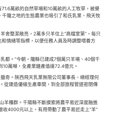
1.6萬畝的自然草場和10萬畝的人工牧草，被譽
。千隴之地的生態農業也吸引了和氏乳業、飛天牧
羊舍整潔敞亮，2萬多只羊住上“高檔室第”，每只
能和情緒等指標，以便任務人員及時調整喂養方
乳都。”今朝，隴縣已建成7個萬只羊場、40個千
10萬噸，全產業鏈產值達72.4億元。
是獵奇。陜西飛天乳業無限公司董事長、總經理何
革。從建造優級生產車間，到全部旅程管道密閉傳
奶山羊種群。千陽縣不斷摸索將農平易近深度融進
收4000元以上，有用帶動了農平易近走上“羊”