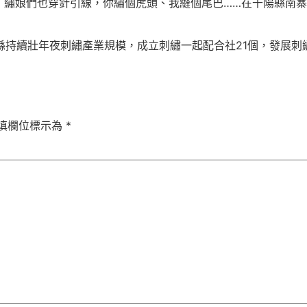
；繡娘們也穿針引線，你繡個虎頭、我縫個尾巴……在千陽縣南
。
縣持續壯年夜刺繡產業規模，成立刺繡一起配合社21個，發展刺繡
填欄位標示為
*