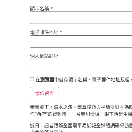
顯示名稱
*
電子郵件地址
*
個人網站網址
在
瀏覽器
中儲存顯示名稱、電子郵件地址及個
秦嶺腳下，渭水之濱，高聳峻嶺與平疇沃野互為映
作“西府”的寶雞市，一片秦川膏壤，眼下恰是生
近日，記者跟隨全國農平易近報全媒體調研采訪