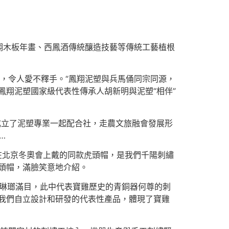
翔木板年畫、西鳳酒傳統釀造技藝等傳統工藝植根
，令人愛不釋手。“鳳翔泥塑與兵馬俑同宗同源，
鳳翔泥塑國家級代表性傳承人胡新明與泥塑“相伴”
成立了泥塑專業一起配合社，走農文旅融會發展形
…
凌在北京冬奧會上戴的同款虎頭帽，是我們千陽刺繡
頭帽，滿臉笑意地介紹。
品琳瑯滿目，此中代表寶雞歷史的青銅器何尊的刺
我們自立設計和研發的代表性產品，體現了寶雞