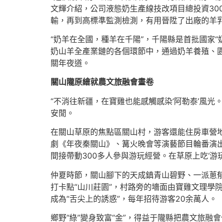
文輝介紹，公司液態奶生產線技改項目總投資30
輸，再到高標準監測檢測，有用晉陞了出廠的羊
“奶羊在全國，種羊在千陽”，千陽縣是首批國家
奶山羊全產業鏈的各個環節中，通過奶羊養殖、園區
關年夜道。
關山隴原繪就農文旅融會畫卷
“不消往新疆，在寶雞也能感觸感染‘阿勒泰’風
安閒。
在關山草原的焦點區關山村，游客還能住房車營
劇《年夜秦關山》、篝火晚會等演藝節目輪番演出
間接帶動300多人參與游玩經營。在草原上吃‘游
仲夏時節，關山腳下的天成鎮青山碧野、一派蔥
打卡點“山川莊園”，村路旁的墻面由寶雞文理學
成為“舌尖上的誘惑”，每年招待游客20余萬人。
鄉野“綠”變身致富“金”，得益于隴縣把農文旅融