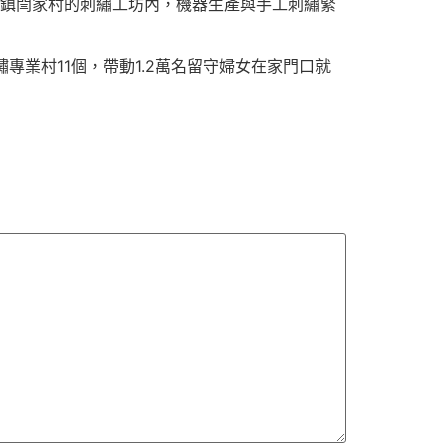
寨鎮閆家村的刺繡工坊內，機器生產與手工刺繡緊
專業村11個，帶動1.2萬名留守婦女在家門口就