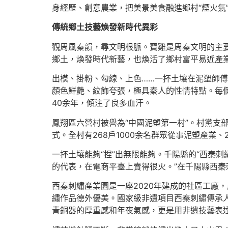
身經歷、創意農業，把美景美食融進鄉村“煙火氣
傳統鄉土技藝煥發新時代異彩
觀周風秦韻，尋文明根脈。寶雞是周秦文明的主
鄉土，煥發時代新藝，也煥活了鄉村富平易近產
出模、掛粉、勾線、上色……一抔土壤在泥塑師
顏色鮮艷、紋飾夸張，極具秦人的性情特點。每個
40余年，傾注了良多血汗。
鳳翔區六營村被譽為“中國泥塑第一村”。村黨支
式。全村有268戶1000余名群眾從事泥塑產業、
一抔土壤能夠“捏”出無限能夠。千陽縣的“西秦
的代表，在電商平臺上賣得很火。”在千陽縣西
西秦刺繡產業園是一座2020年建成的社區工廠
繡作品德外優美。國家級非遺項目西秦刺繡傳承
青銅器的厚重感和年夜氣感，更是用非遺技藝表達