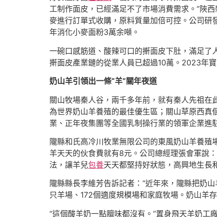
工制作面皮，已經滿足不了市場消費需求。”陜西
麥進行訂單式收購，原料質量加倍可控。公司研
年消化小麥面粉3萬余噸。
一碗口感筋道、酸辣可口的搟面皮下肚，滿足了
搟面皮產業鏈的從業人員已超過10萬。2023年
奶山羊引領出一條“羊”關年夜道
關山牧場秦人谷，兩千多年前，就有秦人先祖在此
為世界奶山羊養殖的最佳優生區；關山草原西真
業、正年夜集團等全國乳制操行業的領軍企業進駐
隴縣和氏高冷川牧業無限公司的東風奶山羊養殖場
羊天天的伙食費就有8元。公司總經理張會軍說
法，讓羊兒
包養
天天都堅持好狀態，高興地生長和
隴縣縣長李維芳告訴記者：“近年來，隴縣把奶山
只羊場、172個適度規模場和家庭牧場。奶山羊存欄
“這個酸羊奶一點膻味都沒有。”置身飛天羊奶工