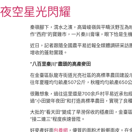
跳
夜空星光閃耀
至
主
要
秦嶺腳下，渭水之濱，高聳峻嶺與平疇沃野互為映
內
作“西府”的寶雞市，一片秦川膏壤，眼下恰是生
容
近日，記者跟隨全國農平易近報全媒體調研采訪
增收的蓬勃實踐。
“八百里秦川”盡頭的高產麥田
在金臺區臥龍寺街道光亮社區的高標準農田建設示
往年夏糧均勻畝產507公斤，秋糧均勻畝產650
很難想象，過往這里還是700余戶村平易近承包
過“小田變年夜田”和打造高標準農田，實現了良種
大批的“看天田”變成了旱澇保收的穩產田，金臺
“接二連三”程度疾速晉陞。
好麥產好面
包養網
，優質的面粉才幹搟面皮。在