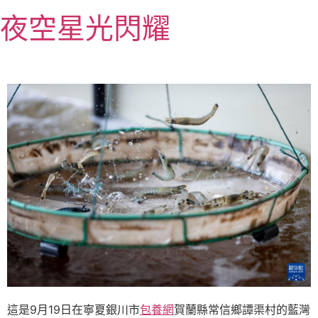
跳
夜空星光閃耀
至
主
要
內
容
這是9月19日在寧夏銀川市
包養網
賀蘭縣常信鄉譚渠村的藍灣