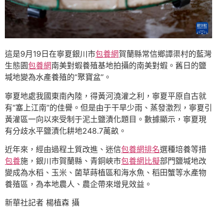
這是9月19日在寧夏銀川市
包養網
賀蘭縣常信鄉譚渠村的藍灣
生態園
包養網
南美對蝦養殖基地拍攝的南美對蝦。舊日的鹽
堿地變為水產養殖的“聚寶盆”。
寧夏地處我國東南內陸，得黃河澆灌之利，寧夏平原自古就
有“塞上江南”的佳譽。但是由于干旱少雨、蒸發激烈，寧夏引
黃灌區一向以來受制于泥土鹽漬化題目。數據顯示，寧夏現
有分歧水平鹽漬化耕地248.7萬畝。
近年來，經由過程土質改進、迷信
包養網排名
選種培養等措
包養
施，銀川市賀蘭縣、青銅峽市
包養網比擬
部門鹽堿地改
變成為水稻、玉米、菌草蒔植區和海水魚、稻田蟹等水產物
養殖區，為本地農人、農企帶來增見效益。
新華社記者 楊植森 攝