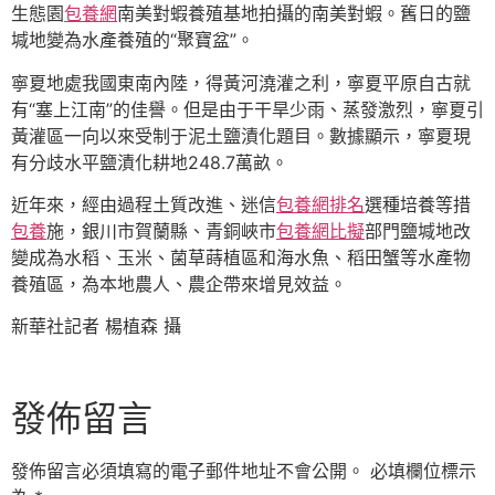
生態園
包養網
南美對蝦養殖基地拍攝的南美對蝦。舊日的鹽
堿地變為水產養殖的“聚寶盆”。
寧夏地處我國東南內陸，得黃河澆灌之利，寧夏平原自古就
有“塞上江南”的佳譽。但是由于干旱少雨、蒸發激烈，寧夏引
黃灌區一向以來受制于泥土鹽漬化題目。數據顯示，寧夏現
有分歧水平鹽漬化耕地248.7萬畝。
近年來，經由過程土質改進、迷信
包養網排名
選種培養等措
包養
施，銀川市賀蘭縣、青銅峽市
包養網比擬
部門鹽堿地改
變成為水稻、玉米、菌草蒔植區和海水魚、稻田蟹等水產物
養殖區，為本地農人、農企帶來增見效益。
新華社記者 楊植森 攝
發佈留言
發佈留言必須填寫的電子郵件地址不會公開。
必填欄位標示