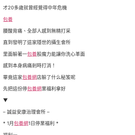
才20多歲就曾經覺得中年危機
包養
腰酸背痛、全部人感到無精打采
直到發明了這家隱世的攝生會所
里面躲著一
包養
股魔力能讓你洗心革面
感到本身病痛剎時打消！
畢竟這家
包養網
店躲了什么秘笈呢
先把這份停
包養網
業福利拿好
▼
– 誠益安康治理會所 –
* 1月
包養網
1日停業福利 *
福利一