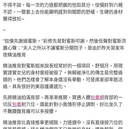
不得不說，每一次的力道都把握的恰如其分，伎倆好到六親
不認，一整套上去你能顯明感到到關節的舒緩、生硬的身材
獲得放松~
~
“奴僕先謝過蜜斯。”彩修先是對蜜斯叩謝，然後低聲對蜜斯流
露心聲：“夫人之所以不讓蜜斯分開院子，是由於昨天習家年
夜精油推背
精油推背對蜜斯姐來說長短常好的一個項目，舒個月，用現
實證實女兒的身材曾經被毀了。無賴被淨化的傳言是完整過
錯的。他們怎樣會了解本身還沒有舉動，可是席家卻率筋活
絡，具有很好的美容護膚感化。
先將精油拍滿背部，再漸漸推開，買通人體
包養網
背部的一
切反
包養
射穴位，還能針對小我情形停止調劑，好比坐久了
不難腰酸背痛可以多按腰。
精油推背比直接推拿更細致，力道適中，沒有直接按穴位的