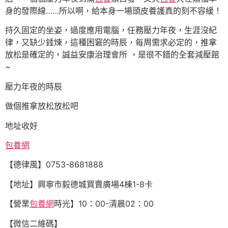
身的發際線……所以啊，給本身一場頭皮養護真的刻不容緩！
持久固定的坐姿，過度應用電腦，任務壓力年夜，生涯沒紀
律，又缺少錘煉，這種困窘的時辰，每周需求必定的，推拿
放松是確定的，誠益安康治理會所 ，是很不錯的全套減壓館
~
壓力年夜的時辰
做個推拿放松放松吧
地址收好
包養網
【德律風】0753-8681888
【地址】興寧市毅德城買賣廣場4棟1-8卡
【營業
包養網
時光】10：00-清晨02：00
【微信二維碼】