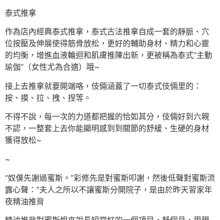
泰式推拿
作為店內經典泰式推拿，泰式古法推拿自成一套的靜脈、穴
位按壓及伸展使得筋骨放松，更好的輔助身材、精力和心靈
的均衡，增進血液輪迴和肌膚推陳出新，更被稱為泰式“主動
瑜伽”（女性尤為合適）哦~
接上去推拿就要開端咯，伎倆涵蓋了一切泰式伎倆里的：
按、摸、拉、拽、捏等。
不得不說，每一次的力道都把握的恰如其分，伎倆好到六親
不認，一整套上去你能顯明感到到關節的舒緩、生硬的身材
獲得放松~
~
“奴僕先謝過蜜斯。”彩修先是對蜜斯叩謝，然後低聲對蜜斯流
露心聲：“夫人之所以不讓蜜斯分開院子，是由於昨天習家年
夜精油推背