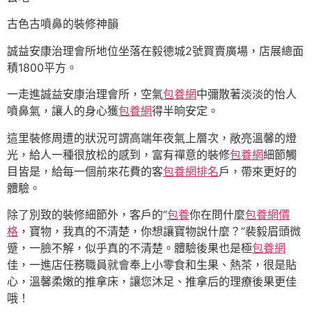
古色古噴鼻的裝修神韻
誠益安康治理會所地位坐落在毅德城2號買賣廣場，店展總面
積1800平方。
一走進誠益安康治理會所，空氣
包養網
中彌散著淡淡的怡人
噴鼻氣，讓人的身心獲
包養網
得半晌安定。
這里裝修周遭的狀況可謂高端年夜氣上層次，敞亮溫馨的燈
光，給人一種很放松的感到，富有禪意的裝修
包養網
細節觸
目皆是，給每一個前來花費的客
包養網排名
戶，帶來更好的
體驗。
除了別致的裝修細節外，客戶的“
包養
你在問什麼
包養網價
格
，寶物，我真的不清楚，你想讓寶物說什麼？”裴毅眉頭微
蹙，一臉不解，似乎真的不清楚。體驗後果也是極
包養網
佳，一進店任務職員就會奉上小零食和生果、熱茶，很是貼
心，溫馨柔嫩的推拿床，讓您沐足、推拿后的理療後果更佳
哦！