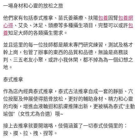
一場身材和心靈的放松之旅
他們家有包括泰式推拿、苗氏姜藥療、扶陽
包養
固腎
包養網
心得
、艾灸、沐足、頭療等多種攝生項目，完整可以或許
包
養
知足大師的各類攝生需求。
並且這里的每一位技師都是顛末專門研究練習，測試及格才
幹上崗，包管了辦事的東西的品質和品德，無論是商務談
判、三五老友小聚，或許小我休閑，都不掉為為一個幻想之
地。
泰式推拿
作為店內經典泰式推拿，泰式古法推拿自成一套的靜脈、穴
位按壓及伸展使得筋骨放松，更好的輔助身材、精力和心靈
的均衡，增進血液輪迴和肌膚推陳出新，更被稱為泰式“主動
瑜伽”（女性尤為合適）哦~
接上去推拿就要開端咯，伎倆涵蓋了一切泰式伎倆里的：
按、摸、拉、拽、捏等。