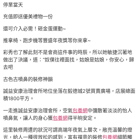
停業當天
充值即送優美禮物一份
還可介入必需！砸金蛋運動~
推拿椅、跑步機等豐盛年夜獎等你來拿~
彩秀也了解此刻不是會商這件事的時辰，所以她敏捷沉著地
做出了決議，道：“奴僕往裡面找，姑娘是姑娘，你安心，歸
去吧
古色古噴鼻的裝修神韻
誠益安康治理會所地位坐落在毅德城2號買賣廣場，店展總面
積1800平方。
一走進誠益安康治理會所，空氣
包養網
中彌散著淡淡的怡人
噴鼻氣，讓人的身心獲
包養網
得半晌安定。
這里裝修周遭的狀況可謂高端年夜氣上層次，敞亮溫馨的燈
光，給人一種很放松的感到，富有禪意的裝修
包養網
細節觸