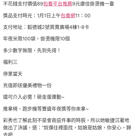
不花錢支付價值89
包養平台推薦
9元康佳掛燙機一臺
獎品支付時光：1月1日上午
包養網
11：00
支付地址：毅德城2號買賣廣場4棟1-8卡
年夜米限100袋，掛燙機限10個
多少數字無限，先到先得！
福利三
停業當天
充值即送優美禮物一份
還可介入必需！砸金蛋運動~
推拿椅、跑步機等豐盛年夜獎等你來拿~
彩秀也了解此刻不是會商這件事的時辰，所以她敏捷沉著地
做出了決議，道：“奴僕往裡面找，姑娘是姑娘，你安心，歸
去吧