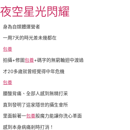
跳
夜空星光閃耀
至
主
要
身為自媒體運營者
內
一周7天的時光差未幾都在
容
包養
拍攝+修圖
包養
+碼字的無窮輪迴中渡過
才20多歲就曾經覺得中年危機
包養
腰酸背痛、全部人感到無精打采
直到發明了這家隱世的攝生會所
里面躲著一
包養
股魔力能讓你洗心革面
感到本身病痛剎時打消！