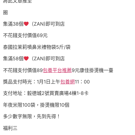
將此文章推至
圈
集滿38個
（ZAN)即可到店
不花錢支付價值69元
泰國拉茉莉噴鼻米禮物袋5斤/袋
集滿58個
（ZAN)即可到店
不花錢支付價值89
包養平台推薦
9元康佳掛燙機一臺
獎品支付時光：1月1日上午
包養網
11：00
支付地址：毅德城2號買賣廣場4棟1-8卡
年夜米限100袋，掛燙機限10個
多少數字無限，先到先得！
福利三