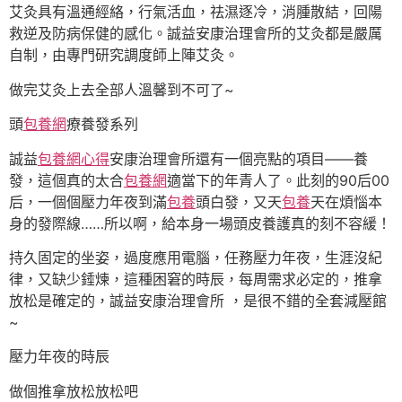
艾灸具有溫通經絡，行氣活血，祛濕逐冷，消腫散結，回陽
救逆及防病保健的感化。誠益安康治理會所的艾灸都是嚴厲
自制，由專門研究調度師上陣艾灸。
做完艾灸上去全部人溫馨到不可了~
頭
包養網
療養發系列
誠益
包養網心得
安康治理會所還有一個亮點的項目——養
發，這個真的太合
包養網
適當下的年青人了。此刻的90后00
后，一個個壓力年夜到滿
包養
頭白發，又天
包養
天在煩惱本
身的發際線……所以啊，給本身一場頭皮養護真的刻不容緩！
持久固定的坐姿，過度應用電腦，任務壓力年夜，生涯沒紀
律，又缺少錘煉，這種困窘的時辰，每周需求必定的，推拿
放松是確定的，誠益安康治理會所 ，是很不錯的全套減壓館
~
壓力年夜的時辰
做個推拿放松放松吧