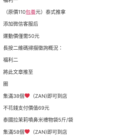
（原價110
包養
元）泰式推拿
添加微信客服后
運動價僅需50元
長按二維碼掃描徵詢概況：
福利二
將此文章推至
圈
集滿38個
（ZAN)即可到店
不花錢支付價值69元
泰國拉茉莉噴鼻米禮物袋5斤/袋
集滿58個
（ZAN)即可到店