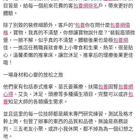
目皆是，給每一個前來花費的客
包養網排名
戶，帶來更好的
體驗。
除了別致的裝修細節外，客戶的“
包養
你在問什麼
包養網價
格
，寶物，我真的不清楚，你想讓寶物說什麼？”裴毅眉頭微
蹙，一臉不解，似乎真的不清楚。體驗後果也是極
包養網
佳，一進店任務職員就會奉上小零食和生果、熱茶，很是貼
心，溫馨柔嫩的推拿床，讓您沐足、推拿后的理療後果更佳
哦！
一場身材和心靈的放松之旅
他們家有包括泰式推拿、苗氏姜藥療、扶陽
包養
固腎
包養網
心得
、艾灸、沐足、頭療等多種攝生項目，完整可以或許
包
養
知足大師的各類攝生需求。
並且這里的每一位技師都是顛末專門研究練習，測試及格才
幹上崗，包管了辦事的東西的品質和品德，無論是商務談
判、三五老友小聚，或許小我休閑，都不掉為為一個幻想之
地。