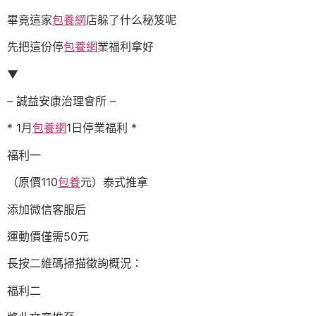
畢竟這家
包養網
店躲了什么秘笈呢
先把這份停
包養網
業福利拿好
▼
– 誠益安康治理會所 –
* 1月
包養網
1日停業福利 *
福利一
（原價110
包養
元）泰式推拿
添加微信客服后
運動價僅需50元
長按二維碼掃描徵詢概況：
福利二