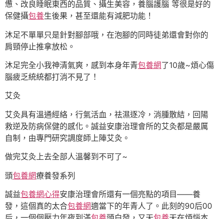
憊、改良睡眠東西的品質、攝生美容，養腦護腦 等很是好的
保健攝
包養
生後果，甚至還能有減肥功能！
沐足不單單只是針對腳部哦，在泡腳的同時徒弟還會對你的
肩頸停止推拿放松。
沐足完全小我神清氣爽，感到本身年青
包養網
了10歲~煩心傷
腦疲乏統統都打消不見了！
艾灸
艾灸具有溫通經絡，行氣活血，祛濕逐冷，消腫散結，回陽
救逆及防病保健的感化。誠益安康治理會所的艾灸都是嚴厲
自制，由專門研究調度師上陣艾灸。
做完艾灸上去全部人溫馨到不可了~
頭
包養網
療養發系列
誠益
包養網心得
安康治理會所還有一個亮點的項目——養
發，這個真的太合
包養網
適當下的年青人了。此刻的90后00
后，一個個壓力年夜到滿
包養
頭白發，又天
包養
天在煩惱本