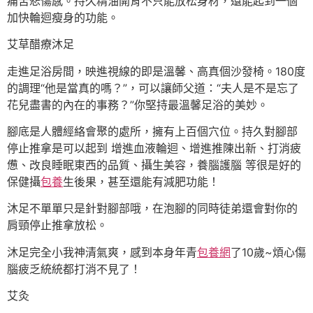
痛苦悲傷感。持久精油開背不只能放松身材，還能起到一個
加快輪迴瘦身的功能。
艾草醋療沐足
走進足浴房間，映進視線的即是溫馨、高真個沙發椅。180度
的調理“他是當真的嗎？”，可以讓師父道：“夫人是不是忘了
花兒盡書的內在的事務？”你堅持最溫馨足浴的美妙。
腳底是人體經絡會聚的處所，擁有上百個穴位。持久對腳部
停止推拿是可以起到 增進血液輪迴、增進推陳出新、打消疲
憊、改良睡眠東西的品質、攝生美容，養腦護腦 等很是好的
保健攝
包養
生後果，甚至還能有減肥功能！
沐足不單單只是針對腳部哦，在泡腳的同時徒弟還會對你的
肩頸停止推拿放松。
沐足完全小我神清氣爽，感到本身年青
包養網
了10歲~煩心傷
腦疲乏統統都打消不見了！
艾灸