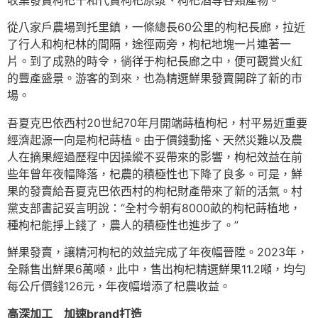
收集發賣枸杞干和代賣枸杞原漿、枸杞酒等各類產物。
從八家戶農場到托里鎮，一條總長60公里的枸杞長廊，拉近
了行人和枸杞林的間隔，途徑兩旁，枸杞地塊一片連著一
片。到了成熟的時令，徜徉于枸杞長廊之中，便可觀賞火紅
的豐產盛景。游客的到來，也為精選鮮果發賣開辟了新的市
場。
吾夏克巴依西村20世紀70年月開端蒔植枸杞，村平易近重要
經濟起源一向是枸杞蒔植。由于價錢動搖、天然災難以及農
人在摘果經過歷程中因操縱不妥帶來的影響，枸杞效益在前
些年曾年夜幅降落，杞農的積極性也下降了良多。可是，鮮
果的發賣給吾夏克巴依西村的枸杞財產帶來了新的活氣。村
黨支部書記妥言明說：“全村今朝有8000畝的枸杞蒔植地，
種枸杞能掙上錢了，農人的積極性也進步了。”
鮮果發賣，讓精河枸杞的效益完成了年夜幅晉陞。2023年，
全縣售出鮮果6萬噸，此中，售出枸杞精選鮮果11.2噸，均勻
每公斤價錢126元，年夜幅增添了杞農收益。
高深加工 加速brand打造