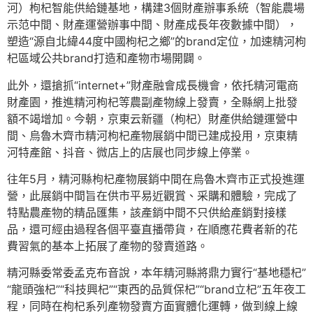
河）枸杞智能供給鏈基地，構建3個財產辦事系統（智能農場
示范中間、財產運營辦事中間、財產成長年夜數據中間），
塑造“源自北緯44度中國枸杞之鄉”的brand定位，加速精河枸
杞區域公共brand打造和產物市場開闢。
此外，還搶抓“internet+”財產融會成長機會，依托精河電商
財產園，推進精河枸杞等農副產物線上發賣，全縣網上批發
額不竭增加。今朝，京東云新疆（枸杞）財產供給鏈運營中
間、烏魯木齊市精河枸杞產物展銷中間已建成投用，京東精
河特產館、抖音、微店上的店展也同步線上停業。
往年5月，精河縣枸杞產物展銷中間在烏魯木齊市正式投進運
營，此展銷中間旨在供市平易近觀賞、采購和體驗，完成了
特點農產物的精品匯集，該產銷中間不只供給產銷對接樣
品，還可經由過程各個平臺直播帶貨，在順應花費者新的花
費習氣的基本上拓展了產物的發賣道路。
精河縣委常委孟克布音說，本年精河縣將鼎力實行“基地穩杞”
“龍頭強杞”“科技興杞”“東西的品質保杞”“brand立杞”五年夜工
程，同時在枸杞系列產物發賣方面實體化運轉，做到線上線