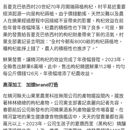
吾夏克巴依西村20世紀70年月開端蒔植枸杞，村平易近重要
經濟起源一向是枸杞蒔植。由于價錢動搖、天然災難以及農
人在摘果經過歷程中因操縱不妥帶來的影響，枸杞效益在前
些年曾年夜幅降落，杞農的積極性也下降了良多。可是，鮮
果的發賣給吾夏克巴依西村的枸杞財產帶來了新的活氣。村
黨支部書記妥言明說：“全村今朝有8000畝的枸杞蒔植地，
種枸杞能掙上錢了，農人的積極性也進步了。”
鮮果發賣，讓精河枸杞的效益完成了年夜幅晉陞。2023年，
全縣售出鮮果6萬噸，此中，售出枸杞精選鮮果11.2噸，均勻
每公斤價錢126元，年夜幅增添了杞農收益。
高深加工 加速brand打造
在精河縣天山果業農業科技無限公司的產物擺設間內，擺放
著林林總總的枸杞產物。公司黨支部書記袁麗向記者先容，
春節前后公司新發布的河精果酒系列產物最受市場喜愛，在
精河當地的果生健康康食物旗艦店中，天天的發賣量都在兩
萬元以上。2023年，公司生孩子的夏邇西里（黑枸杞）精釀