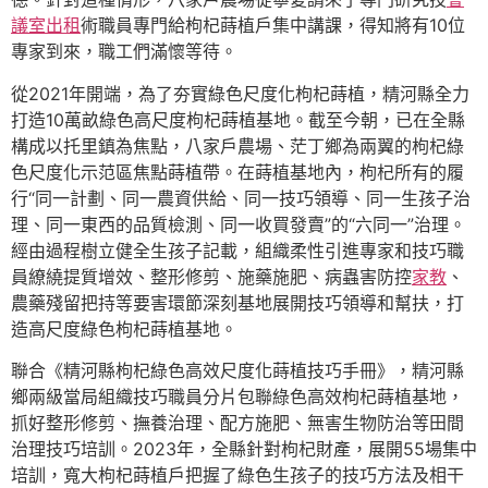
議室出租
術職員專門給枸杞蒔植戶集中講課，得知將有10位
專家到來，職工們滿懷等待。
從2021年開端，為了夯實綠色尺度化枸杞蒔植，精河縣全力
打造10萬畝綠色高尺度枸杞蒔植基地。截至今朝，已在全縣
構成以托里鎮為焦點，八家戶農場、茫丁鄉為兩翼的枸杞綠
色尺度化示范區焦點蒔植帶。在蒔植基地內，枸杞所有的履
行“同一計劃、同一農資供給、同一技巧領導、同一生孩子治
理、同一東西的品質檢測、同一收買發賣”的“六同一”治理。
經由過程樹立健全生孩子記載，組織柔性引進專家和技巧職
員繚繞提質增效、整形修剪、施藥施肥、病蟲害防控
家教
、
農藥殘留把持等要害環節深刻基地展開技巧領導和幫扶，打
造高尺度綠色枸杞蒔植基地。
聯合《精河縣枸杞綠色高效尺度化蒔植技巧手冊》，精河縣
鄉兩級當局組織技巧職員分片包聯綠色高效枸杞蒔植基地，
抓好整形修剪、撫養治理、配方施肥、無害生物防治等田間
治理技巧培訓。2023年，全縣針對枸杞財產，展開55場集中
培訓，寬大枸杞蒔植戶把握了綠色生孩子的技巧方法及相干