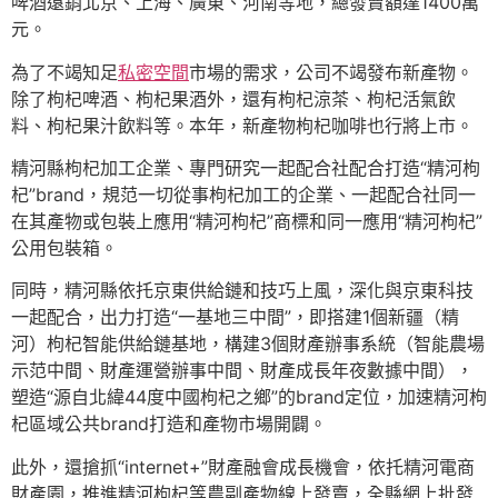
啤酒遠銷北京、上海、廣東、河南等地，總發賣額達1400萬
元。
為了不竭知足
私密空間
市場的需求，公司不竭發布新產物。
除了枸杞啤酒、枸杞果酒外，還有枸杞涼茶、枸杞活氣飲
料、枸杞果汁飲料等。本年，新產物枸杞咖啡也行將上市。
精河縣枸杞加工企業、專門研究一起配合社配合打造“精河枸
杞”brand，規范一切從事枸杞加工的企業、一起配合社同一
在其產物或包裝上應用“精河枸杞”商標和同一應用“精河枸杞”
公用包裝箱。
同時，精河縣依托京東供給鏈和技巧上風，深化與京東科技
一起配合，出力打造“一基地三中間”，即搭建1個新疆（精
河）枸杞智能供給鏈基地，構建3個財產辦事系統（智能農場
示范中間、財產運營辦事中間、財產成長年夜數據中間），
塑造“源自北緯44度中國枸杞之鄉”的brand定位，加速精河枸
杞區域公共brand打造和產物市場開闢。
此外，還搶抓“internet+”財產融會成長機會，依托精河電商
財產園，推進精河枸杞等農副產物線上發賣，全縣網上批發