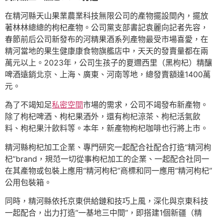
在精河縣天山果業農業科技無限公司的產物擺設間內，擺放
著林林總總的枸杞產物。公司黨支部書記袁麗向記者先容，
春節前后公司新發布的河精果酒系列產物最受市場喜愛，在
精河當地的果生健康康食物旗艦店中，天天的發賣量都在兩
萬元以上。2023年，公司生孩子的夏邇西里（黑枸杞）精釀
啤酒遠銷北京、上海、廣東、河南等地，總發賣額達1400萬
元。
為了不竭知足
私密空間
市場的需求，公司不竭發布新產物。
除了枸杞啤酒、枸杞果酒外，還有枸杞涼茶、枸杞活氣飲
料、枸杞果汁飲料等。本年，新產物枸杞咖啡也行將上市。
精河縣枸杞加工企業、專門研究一起配合社配合打造“精河枸
杞”brand，規范一切從事枸杞加工的企業、一起配合社同一
在其產物或包裝上應用“精河枸杞”商標和同一應用“精河枸杞”
公用包裝箱。
同時，精河縣依托京東供給鏈和技巧上風，深化與京東科技
一起配合，出力打造“一基地三中間”，即搭建1個新疆（精