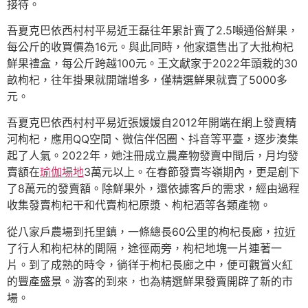
接待。
吾夏克巴依西村村平易近王磊往年累計賣了2.5噸通俗鮮果，
每公斤的收買價為16元。與此同時，他家還售出了大批枸杞
鮮果禮盒，每公斤跨越100元。王文獻家于2022年頭栽的30
畝枸杞，往年掛果就開端增多，僅精選鮮果就賣了5000多
元。
吾夏克巴依西村村平易近張媛媛自2012年開端在網上發賣精
河枸杞，應用QQ空間、微信伴侶圈、抖音等平臺，逐步湊集
起了人氣。2022年，她注冊成立農產物發賣中間后，月均發
賣額在
瑜伽場地
3萬元以上。在春節發賣岑嶺期內，更是創下
了8萬元的發賣額。除鮮果外，還依據客戶的需求，經由過程
收集發賣枸杞干和代賣枸杞原漿、枸杞酒等各類產物。
從八家戶農場到托里鎮，一條總長60公里的枸杞長廊，拉近
了行人和枸杞林的間隔，途徑兩旁，枸杞地塊一片連著一
片。到了成熟的時令，徜徉于枸杞長廊之中，便可觀賞火紅
的豐產盛景。游客的到來，也為精選鮮果發賣開辟了新的市
場。