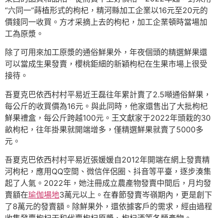
“六同一”蒔植形式的枸杞，精河縣加工企業以16元至20元的
價錢同一收買。方才采摘上去的枸杞，加工企業頓時當場加
工為原漿。
除了可用來加工原漿的通俗鮮果外，年夜個頭的精選鮮果還
可以當成生果發賣，櫻桃鉅細的新穎枸杞在生果市場上很受
接待。
吾夏克巴依西村村平易近王磊往年累計賣了2.5噸通俗鮮果，
每公斤的收買價為16元。與此同時，他家還售出了大批枸杞
鮮果禮盒，每公斤跨越100元。王文獻家于2022年頭栽的30
畝枸杞，往年掛果就開端增多，僅精選鮮果就賣了5000多
元。
吾夏克巴依西村村平易近張媛媛自2012年開端在網上發賣精
河枸杞，應用QQ空間、微信伴侶圈、抖音等平臺，逐步湊集
起了人氣。2022年，她注冊成立農產物發賣中間后，月均發
賣額在
瑜伽場地
3萬元以上。在春節發賣岑嶺期內，更是創下
了8萬元的發賣額。除鮮果外，還依據客戶的需求，經由過程