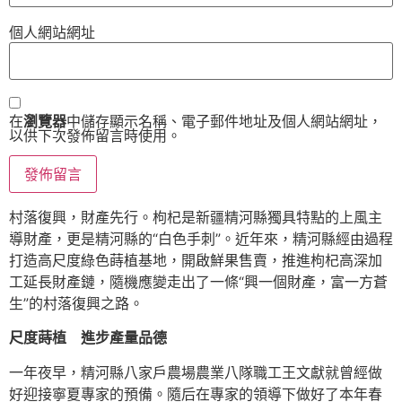
個人網站網址
在
瀏覽器
中儲存顯示名稱、電子郵件地址及個人網站網址，
以供下次發佈留言時使用。
村落復興，財產先行。枸杞是新疆精河縣獨具特點的上風主
導財產，更是精河縣的“白色手刺”。近年來，精河縣經由過程
打造高尺度綠色蒔植基地，開啟鮮果售賣，推進枸杞高深加
工延長財產鏈，隨機應變走出了一條“興一個財產，富一方蒼
生”的村落復興之路。
尺度蒔植 進步產量品德
一年夜早，精河縣八家戶農場農業八隊職工王文獻就曾經做
好迎接寧夏專家的預備。隨后在專家的領導下做好了本年春