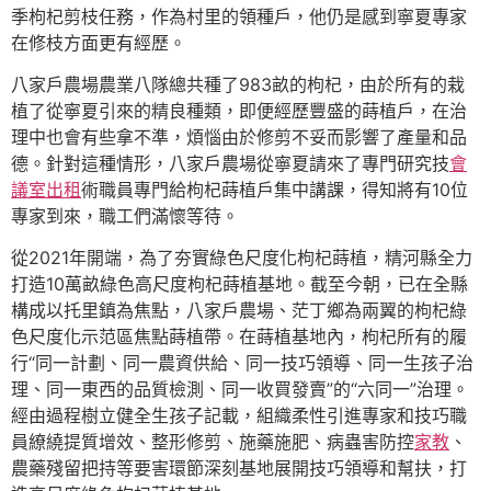
季枸杞剪枝任務，作為村里的領種戶，他仍是感到寧夏專家
在修枝方面更有經歷。
八家戶農場農業八隊總共種了983畝的枸杞，由於所有的栽
植了從寧夏引來的精良種類，即便經歷豐盛的蒔植戶，在治
理中也會有些拿不準，煩惱由於修剪不妥而影響了產量和品
德。針對這種情形，八家戶農場從寧夏請來了專門研究技
會
議室出租
術職員專門給枸杞蒔植戶集中講課，得知將有10位
專家到來，職工們滿懷等待。
從2021年開端，為了夯實綠色尺度化枸杞蒔植，精河縣全力
打造10萬畝綠色高尺度枸杞蒔植基地。截至今朝，已在全縣
構成以托里鎮為焦點，八家戶農場、茫丁鄉為兩翼的枸杞綠
色尺度化示范區焦點蒔植帶。在蒔植基地內，枸杞所有的履
行“同一計劃、同一農資供給、同一技巧領導、同一生孩子治
理、同一東西的品質檢測、同一收買發賣”的“六同一”治理。
經由過程樹立健全生孩子記載，組織柔性引進專家和技巧職
員繚繞提質增效、整形修剪、施藥施肥、病蟲害防控
家教
、
農藥殘留把持等要害環節深刻基地展開技巧領導和幫扶，打