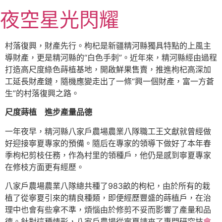
跳
夜空星光閃耀
至
主
要
村落復興，財產先行。枸杞是新疆精河縣獨具特點的上風主
內
導財產，更是精河縣的“白色手刺”。近年來，精河縣經由過程
容
打造高尺度綠色蒔植基地，開啟鮮果售賣，推進枸杞高深加
工延長財產鏈，隨機應變走出了一條“興一個財產，富一方蒼
生”的村落復興之路。
尺度蒔植 進步產量品德
一年夜早，精河縣八家戶農場農業八隊職工王文獻就曾經做
好迎接寧夏專家的預備。隨后在專家的領導下做好了本年春
季枸杞剪枝任務，作為村里的領種戶，他仍是感到寧夏專家
在修枝方面更有經歷。
八家戶農場農業八隊總共種了983畝的枸杞，由於所有的栽
植了從寧夏引來的精良種類，即便經歷豐盛的蒔植戶，在治
理中也會有些拿不準，煩惱由於修剪不妥而影響了產量和品
德。針對這種情形，八家戶農場從寧夏請來了專門研究技
會