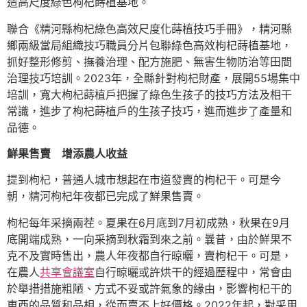
造高尺度綠色枸杞蒔植基地。
聯合《精河縣枸杞綠色高效尺度化蒔植技巧手冊》，精河縣
鄉兩級當局組織技巧職員分片包聯綠色高效枸杞蒔植基地，
抓好整形修剪、撫養治理、配方施肥、無害生物防治等田間
治理技巧培訓。2023年，全縣針對枸杞財產，展開55場集中
培訓，寬大枸杞蒔植戶把握了綠色生孩子的技巧方法及相干
常識，進步了枸杞蒔植戶的生孩子技巧，進而進步了產量和
品德。
鮮果售賣 增添農人收益
提到枸杞，普通人城市想起在市道發賣的枸杞干。可是今
朝，精河枸杞年夜都已完成了鮮果售賣。
枸杞每年采摘兩茬。夏果在6月底到7月初成熟，秋果在9月
底開端成熟，一向采摘到秋霜到來之前。曩昔，由於鮮果不
克不及實時售出，農人年夜都自行晾曬，賣枸杞干。可是，
在農人
共享會議室
自行晾曬或許烘干的經過歷程中，常會由
於舉措措施粗陋、方式不妥或許氣象的緣由，影響枸杞干的
東西的品質和品相，從而賣不上好價格。2022年起，對采用