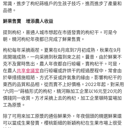
常識，進步了枸杞蒔植戶的生孩子技巧，進而進步了產量和
品德。
鮮果售賣 增添農人收益
提到枸杞，普通人城市想起在市道發賣的枸杞干。可是今
朝，精河枸杞年夜都已完成了鮮果售賣。
枸杞每年采摘兩茬。夏果在6月底到7月初成熟，秋果在9月
底開端成熟，一向采摘到秋霜到來之前。曩昔，由於鮮果不
克不及實時售出，農人年夜都自行晾曬，賣枸杞干。可是，
在農人
共享會議室
自行晾曬或許烘干的經過歷程中，常會由
於舉措措施粗陋、方式不妥或許氣象的緣由，影響枸杞干的
東西的品質和品相，從而賣不上好價格。2022年起，對采用
“六同一”蒔植形式的枸杞，精河縣加工企業以16元至20元的
價錢同一收買。方才采摘上去的枸杞，加工企業頓時當場加
工為原漿。
除了可用來加工原漿的通俗鮮果外，年夜個頭的精選鮮果還
可以當成生果發賣，櫻桃鉅細的新穎枸杞在生果市場上很受