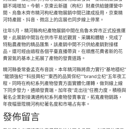
額不竭增加。今朝，京東云新疆（枸杞）財產供給鏈運營中
間、烏魯木齊市精河枸杞產物展銷中間已建成投用，京東精
河特產館、抖音、微店上的店展也同步線上停業。
往年5月，精河縣枸杞產物展銷中間在烏魯木齊市正式投進運
營，此展銷中間旨在供市平易近觀賞、采購和體驗，完成了
特點農產物的精品匯集，該產銷中間不只供給產銷對接樣
品，還可經由過程各個平臺直播帶貨，在順應花費者新的花
費習氣的基本上拓展了產物的發賣道路。
精河縣委常委孟克布音說，本年精河縣將鼎力實行“基地穩杞”
“龍頭強杞”“科技興杞”“東西的品質保杞”“brand立杞”五年夜工
程，同時在枸杞系列產物發賣方面實體化運轉，做到線上線
下同步發力，通順發賣端，加年夜“走出往”任務力度，積極與
著名企業對接溝通枸杞系列產物發賣事宜，拓寬產物銷路，
年夜幅晉陞精河枸杞著名度和市場占有率。
發佈留言