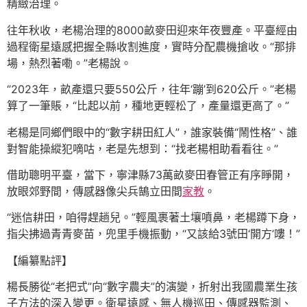
精緻治理。
往年秋收，老楊治理的8000畝麥田迎來年夜豐產。平臺經由
過程衛星遠感把握全縣收割進度，實時分配農機搶收。“那排
場，熱烈著嘞。”老楊說。
“2023年，畝產還只要550公斤，往年‘蹦’到620公斤。”老楊
算了一筆賬，“比起以前，種地更輕松了，產量還更高了。”
老楊是同鄉們眼中的“數字耕田紅人”，誰家裝備“鬧性格”、誰
對智能操縱犯嘀咕，老是先想到：“找老楊相助看看往。”
借助聰明平臺，當下，寧津縣73萬畝麥田春管正有序睜開，
放眼郊野間，傳感器像尖兵鵠立田間
家教
。
“迷信耕田，咱得趕趟兒。”輕風裹著土壤噴鼻，老楊蹲下身，
指尖拂過青青麥苗，兜里手機振動，“又該給3號田‘開方’嘍！”
【編纂點評】
楊長勝從“老把式”向“數字農夫”的演變，折射出我國農業生孩
子方法的深入變更。衛星遠感、無人機巡田、傳感器監測、