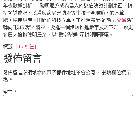
年夜數據剖析……聰明體系成為農人的迷信決議計劃東西，精
準領導施肥、澆灌與病蟲害防治等生孩子全環節，節水節
肥，穩產減產。田間的科技立異，正推進農業從“膂力
交通
活”
轉向“技巧活”。將來，要進一個步驟推進數字技巧下沉，讓更
多農人擁抱聰明農業，以“數字犁鏵”深耕郊野膏壤。
標籤:
[db:标签]
發佈留言
發佈留言必須填寫的電子郵件地址不會公開。
必填欄位標示
為
*
留言
*