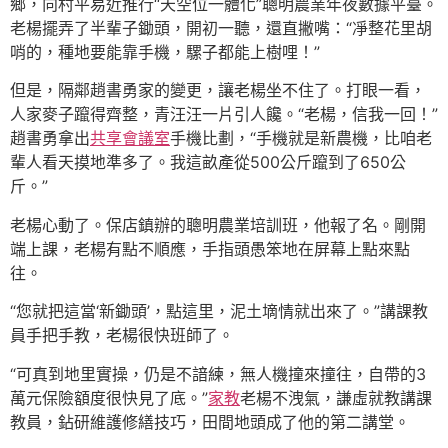
鄉，向村平易近推行“天空位一體化”聰明農業年夜數據平臺。
老楊擺弄了半輩子鋤頭，開初一聽，還直撇嘴：“凈整花里胡
哨的，種地要能靠手機，騾子都能上樹哩！”
但是，隔鄰趙書勇家的變更，讓老楊坐不住了。打眼一看，
人家麥子躥得齊整，青汪汪一片引人饞。“老楊，信我一回！”
趙書勇拿出
共享會議室
手機比劃，“手機就是新農機，比咱老
輩人看天摸地準多了。我這畝產從500公斤躥到了650公
斤。”
老楊心動了。保店鎮辦的聰明農業培訓班，他報了名。剛開
端上課，老楊有點不順應，手指頭愚笨地在屏幕上點來點
往。
“您就把這當‘新鋤頭’，點這里，泥土墑情就出來了。”講課教
員手把手教，老楊很快班師了。
“可真到地里實操，仍是不諳練，無人機撞來撞往，自帶的3
萬元保險額度很快見了底。”
家教
老楊不洩氣，謙虛就教講課
教員，鉆研維護修繕技巧，田間地頭成了他的第二講堂。