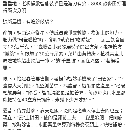
垂垂地，老楊操縱智能裝備已是游刃有余，8000畝麥田打理
得層次分明。
這新農機，有啥紛歧樣？
產前，經由過程衛星、傳感器戰爭臺數據，為泥土的地力、
肥力做“周全體檢”時，發明3號麥田“吃偏飯”——泥土氮含量
才1.2克/千克，平臺聯合小麥發展模子開出方劑，老楊按方
“抓藥”。每畝施了30公斤尿素，葉片由黃轉綠，植株高度比
周邊地塊超出跨越一拃。“這‘千里眼’，實在兇猛。”老楊嘆
服。
眼下，恰是春管要害期。老楊的智妙手機成了“田管家”。“平
臺像大夫評脈，能監測苗情、病蟲害，還能預估產量。”老楊
輕觸屏幕，“你看，智能澆灌更是摳著算，每畝每次用水量都
能把持在40立方米擺佈，未幾不少方才好。”
曩昔，侍弄莊稼，靠天吃飯，憑的是老輩人傳上去的經歷；
現在，“云”上耕田，使的是繡花工夫——變量追肥、靶向施
藥、按時除害……水肥藥量精算到每株麥穗頭上，缺啥補啥、