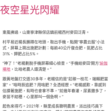
跳
夜空星光閃耀
至
主
要
內
東風拂過，山東寧津縣保店鎮前楊西村麥田泛青。
容
村平易近楊長勝蹲在地頭，取出手機，點開“寧農云服”小法
式，屏幕上跳出施肥計劃：每畝40公斤復合肥，氮肥占比
31%、鉀肥占比5%。
“神了！”老楊劃脫手機屏幕細心檢查，“手機給麥田‘開方’
瑜伽
場地
，比咱老農人還清楚。”
跟黃地盤打交道30多年，老楊信的是“莊稼一枝花，端賴肥當
家”。“啥時辰追肥？用啥肥？全憑經歷。”老楊感歎，靠感到
估摸著施肥，有時也會拿不準，“前幾年春灌，尿素撒多了，
麥苗不結穗，心里那叫一個急啊。”
起色來得巧。2021年，縣里成長聰明農業，派出技巧員下