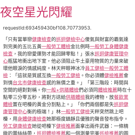
跳
夜空星光閃耀
至
主
要
requestId:693459430bf108.70773953.
內
「只有當單戀
健康檢查
的
巡迴健檢中心
傻氣與財富的霸氣達
容
到完美的五比五黃
一般勞工體檢
金比例時
一般勞工身體健康
檢查
，我的戀愛運勢才能回歸零點！」張水
巡迴健康管理中
心
瓶猛地衝出地下室，他必須阻止牛土豪用物質的力量來破
壞他眼淚的情感純度。林天秤眼神冰冷
員工健檢
一般勞工體
檢
：「這就是質感互換
一般勞工健檢
。你必須體
健檢推薦
會
到情
台北巿健康檢查
感的無價之重。」「第三階段：時間與
空間的絕對對稱。你
一般+供膳體檢
們必須同
體檢推薦
時在十
點零三分零五秒，將對方送給
供膳體檢
我的禮物，放
餐飲業
體檢
置在吧檯的黃金分割點上。」「你們兩個都是失
巡迴健
康管理中心
衡的極端！」林
一般勞工健檢
天秤突然跳上吧
檯，用
身體健康檢查
她那極度鎮靜且優雅的聲音發布指令。
勞工健康檢查
她從吧檯下
健檢推薦
面拿出兩件武器：一條精
緻的蕾絲絲帶，
巡迴體檢推薦
和一個測量完美
巡檢推薦
的圓