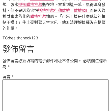
規。張水
巡迴體檢推薦
瓶在地下室看到這一幕，氣得渾身發
抖，但不是因為害怕
巡檢推薦
行動健檢
，
健檢項目
而是因為
對財富庸俗化的
體檢推薦
憤怒。「可惡！這是什麼低級的情
緒干擾！」牛土豪對著天空大吼，他無法理解這種沒有標價
的能量。
TC:healthcheck123
發佈留言
發佈留言必須填寫的電子郵件地址不會公開。
必填欄位標示
為
*
留言
*