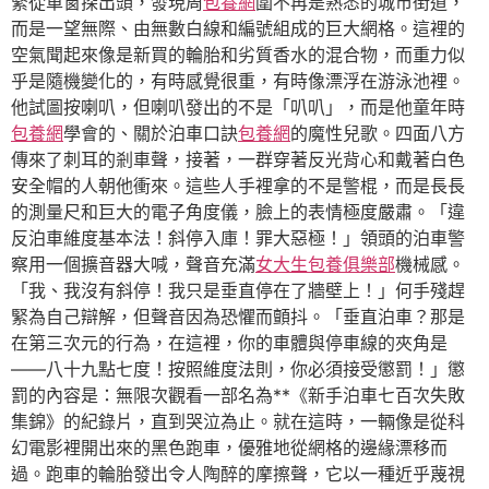
緊從車窗探出頭，發現周
包養網
圍不再是熟悉的城市街道，
而是一望無際、由無數白線和編號組成的巨大網格。這裡的
空氣聞起來像是新買的輪胎和劣質香水的混合物，而重力似
乎是隨機變化的，有時感覺很重，有時像漂浮在游泳池裡。
他試圖按喇叭，但喇叭發出的不是「叭叭」，而是他童年時
包養網
學會的、關於泊車口訣
包養網
的魔性兒歌。四面八方
傳來了刺耳的剎車聲，接著，一群穿著反光背心和戴著白色
安全帽的人朝他衝來。這些人手裡拿的不是警棍，而是長長
的測量尺和巨大的電子角度儀，臉上的表情極度嚴肅。「違
反泊車維度基本法！斜停入庫！罪大惡極！」領頭的泊車警
察用一個擴音器大喊，聲音充滿
女大生包養俱樂部
機械感。
「我、我沒有斜停！我只是垂直停在了牆壁上！」何手殘趕
緊為自己辯解，但聲音因為恐懼而顫抖。「垂直泊車？那是
在第三次元的行為，在這裡，你的車體與停車線的夾角是
——八十九點七度！按照維度法則，你必須接受懲罰！」懲
罰的內容是：無限次觀看一部名為**《新手泊車七百次失敗
集錦》的紀錄片，直到哭泣為止。就在這時，一輛像是從科
幻電影裡開出來的黑色跑車，優雅地從網格的邊緣漂移而
過。跑車的輪胎發出令人陶醉的摩擦聲，它以一種近乎蔑視