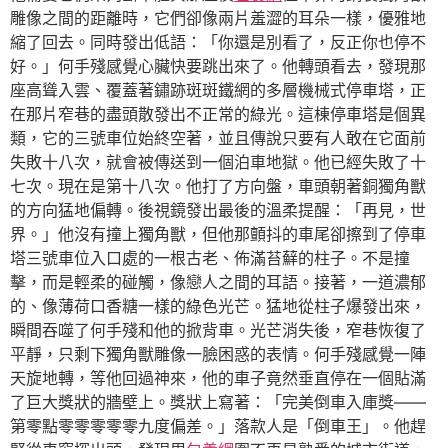
雕像之間的距離時，它們卻像兩片羞澀的耳朵一樣，優雅地
縮了回去。同時發出低語：「你還是別看了，反正你也停不
好。」何手殘感覺心臟快要跳出來了。他轉頭看去，發現那
座高聳入雲、覆蓋著鏽跡斑斑鐵網的多層機械式停車塔，正
在那片窄巷的盡頭散發出不正常的綠光。這棟停車塔是個異
類，它的三號車位始終空著，並且傳說只要有人敢在它面前
失敗十八次，就會被傳送到一個泊車地獄。他已經失敗了十
七次。現在是第十八次。他打了方向盤，車頭朝著銅獨角獸
的方向猛地偏轉。後視鏡發出最後的溫柔提醒：「再見，世
界。」他沒有撞上獨角獸，但他那顫抖的車尾卻擦到了停車
塔三號車位入口處的一根古老、佈滿苔蘚的柱子。不是撞
擊，而是輕柔的碰觸，像戀人之間的耳語。接著，一道濃郁
的、像薄荷口香糖一樣的綠色光芒。猛地從柱子爆發出來，
瞬間吞噬了何手殘和他的掀背車。光芒消失後，窄巷恢復了
平靜，只剩下獨角獸雕像一臉困惑的表情。何手殘感覺一陣
天旋地轉，等他回過神來，他的車子竟然垂直停在一個貼滿
了巨大獎狀的牆壁上。獎狀上寫著：「完美倒車入庫獎——
第零點零零零零零九度偏差。」落款人是「倒車王」。他趕