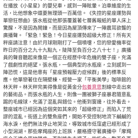
在播放《小星星》的嬰兒車，感到一陣眩暈。泊車維度的生
活，比他想象中還要無理頭一百萬倍。《失控的星座運勢與
單戀狂想曲》張水瓶從他那張覆蓋著七層舊報紙的單人床上
驚醒，不是因為鬧鐘，而是因為屋頂傳來了一陣震耳欲聾的
廣播聲。「緊急！緊急！今日星座運勢超級大修正！所有天
秤座請注意！由於月球剛剛打了一個噴嚏，您的戀愛機率從
昨日的百分之九十九點九，陡降至負百分之八十七！」廣播
員的聲音聽起來像是一個正在經歷中年危機的雙子座，充滿
了戲劇性的絕望。張水瓶，一個典型的水瓶座，立刻感到一
陣恐慌，這是他患有「星座預報壓力症候群」後的標準反
應。他單戀著住在隔壁棟、經營一家「平衡美學」咖啡館的
林天秤。林天秤完美得像是從黃金分
包養意思
割線中走出來
的藝術品。而張水瓶的人生，則像一團被獅子座暴君隨意亂
踢的毛線球，充滿了混亂與錯位。他衝到窗邊，往外看去。
整座城市已經因為這個突如其來的「超級修正」而陷入了荒
謬的混亂。街道上的雙魚座們，開始不受控制地流下鹹鹹的
海水淚，他們無法停止地哭泣，導致城市低窪處已經形成了
小型潟湖。那些摩羯座的上班族，嚴格遵守著廣播中「摩羯