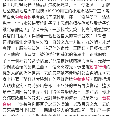
桶上用毛筆寫著「極品紅棗枸杞燃料」。「你怎麼——」廖
沾沾驚訝地瞪大了眼睛。K-999用它的小短腿站得筆直，戴
著白色
包養合約
手套的爪子優雅地一揮：「沒時間了，沾沾
先生！宇宙水餃快要拉肚子了！我們必須在你被醋酸離子炮
鎖定前離開！」話音未落，一股極致尖銳、刺鼻的酸氣猛地
從店門口灌入，伴隨著一個狂妄自大的電子音效：「警告！
這裡的醬油比例嚴重失衡！百分之九十九點九九的醋，才是
真理！」廖沾沾知道，這是他的宿敵，王醋狂，已經找上門
了。他的宇宙冒險，被迫從他對蒜泥的焦慮中，正式開始
了。一個狂妄的影子佔滿了那扇被撞破的牆門邊緣，光線一
瞬間被極端的酸氣扭曲。一個閃閃發光、像醋罐
包養行情
的
機器人緩緩漂浮進來，它的底座還不斷噴射著白色醋霧。它
身上掛著「醋狂派大勝利」的霓虹燈牌
包養金額
，閃爍得讓
人眼睛發疼，同時發出警報。王醋狂的聲音再次響起，這次
帶著金屬回音的嘲弄，刺耳得像是磨砂紙。「廖沾沾！你那
充滿腐敗氣味的蒜泥，是對醬料學的侮辱！必須淨化！
包養
合約
」「你將為你那百分之五的醬油，以及百分之九十五的
邪惡蒜頭付出代價！」醋罐機器人的頂端裂開，露出了一個