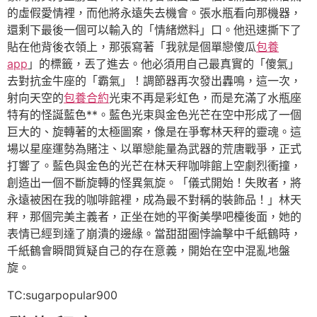
的虛假愛情裡，而他將永遠失去機會。張水瓶看向那機器，
還剩下最後一個可以輸入的「情緒燃料」口。他迅速撕下了
貼在他背後衣領上，那張寫著「我就是個單戀傻瓜
包養
app
」的標籤，丟了進去。他必須用自己最真實的「傻氣」
去對抗金牛座的「霸氣」！調節器再次發出轟鳴，這一次，
射向天空的
包養合約
光束不再是彩虹色，而是充滿了水瓶座
特有的怪誕藍色**。藍色光束與金色光芒在空中形成了一個
巨大的、旋轉著的太極圖案，像是在爭奪林天秤的靈魂。這
場以星座運勢為賭注、以單戀能量為武器的荒唐戰爭，正式
打響了。藍色與金色的光芒在林天秤咖啡館上空劇烈衝撞，
創造出一個不斷旋轉的怪異氣旋。「儀式開始！失敗者，將
永遠被困在我的咖啡館裡，成為最不對稱的裝飾品！」林天
秤，那個完美主義者，正坐在她的平衡美學吧檯後面，她的
表情已經到達了崩潰的邊緣。當甜甜圈悖論擊中千紙鶴時，
千紙鶴會瞬間質疑自己的存在意義，開始在空中混亂地盤
旋。
TC:sugarpopular900