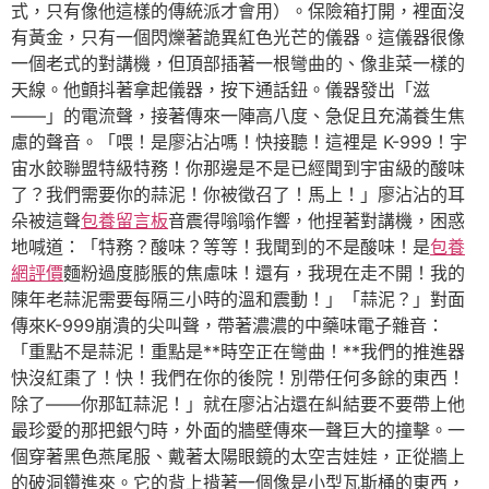
式，只有像他這樣的傳統派才會用）。保險箱打開，裡面沒
有黃金，只有一個閃爍著詭異紅色光芒的儀器。這儀器很像
一個老式的對講機，但頂部插著一根彎曲的、像韭菜一樣的
天線。他顫抖著拿起儀器，按下通話鈕。儀器發出「滋
——」的電流聲，接著傳來一陣高八度、急促且充滿養生焦
慮的聲音。「喂！是廖沾沾嗎！快接聽！這裡是 K-999！宇
宙水餃聯盟特級特務！你那邊是不是已經聞到宇宙級的酸味
了？我們需要你的蒜泥！你被徵召了！馬上！」廖沾沾的耳
朵被這聲
包養留言板
音震得嗡嗡作響，他捏著對講機，困惑
地喊道：「特務？酸味？等等！我聞到的不是酸味！是
包養
網評價
麵粉過度膨脹的焦慮味！還有，我現在走不開！我的
陳年老蒜泥需要每隔三小時的溫和震動！」「蒜泥？」對面
傳來K-999崩潰的尖叫聲，帶著濃濃的中藥味電子雜音：
「重點不是蒜泥！重點是**時空正在彎曲！**我們的推進器
快沒紅棗了！快！我們在你的後院！別帶任何多餘的東西！
除了——你那缸蒜泥！」就在廖沾沾還在糾結要不要帶上他
最珍愛的那把銀勺時，外面的牆壁傳來一聲巨大的撞擊。一
個穿著黑色燕尾服、戴著太陽眼鏡的太空吉娃娃，正從牆上
的破洞鑽進來。它的背上揹著一個像是小型瓦斯桶的東西，