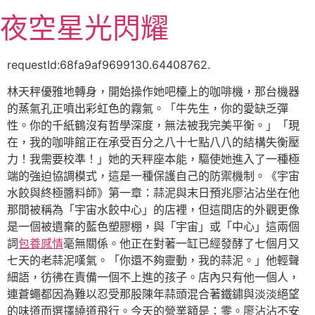
跳
夜空星光閃耀
至
主
要
requestId:68fa9af9699130.64408762.
內
林天秤優雅地轉身，開始操作她吧檯上的咖啡機，那台機器
容
的蒸氣孔正噴出彩虹色的霧氣。「牛先生，你的愛缺乏彈
性。你的千紙鶴沒有哲學深度，無法被我完美平衡。」「現
在，我的咖啡館正在承受百分之八十七點八八的結構失衡壓
力！我需要校準！」她的天秤座本能，驅使她進入了一種極
端的強迫協調模式，這是一種保護自己的防禦機制。《宇宙
水餃與終極醬料師》第一章：蒜泥與末日預兆廖沾沾坐在他
那間被稱為「宇宙水餃中心」的店裡，但這間店的外觀更像
是一個被遺棄的藍色塑膠棚，與「宇宙」或「中心」這兩個
詞
包養感情
毫無關係。他正在對著一缸已經發酵了七個月又
七天的老蒜泥嘆氣。「你還不夠靈動，我的蒜泥。」他輕聲
細語，彷彿在責備一個不上進的孩子。店內只有他一個人，
連蒼蠅都因為難以忍受那股陳年蒜頭混合著鐵鏽與淡淡絕望
的味道而選擇繞道飛行。今天的營業額是：零。廖沾沾不安