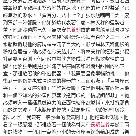
座今天適合原地踏步，否則將失去襪子」的指令。數百名西
裝筆挺的摩羯座正整齊地站在原地，他們的鞋子裡裝滿了已
經潮濕的淚水。「負百分之八十七？」張水瓶喃喃自語，感
到胃部一陣翻騰，他知道這代表著什麼。林天秤的運勢越
差，他那股積壓已久、無處安
包養網
放的單戀能量就會越發
瘋狂地實體化。上次林天秤的戀愛運勢跌至百分之二十，張
水瓶就發現他的廚房裡長滿了巨大的、形狀是林天秤側臉的
粉紅色蘑菇。他必須在今天結束前，將林天秤的運勢至少提
升到零。否則，他那份單戀就會變成某種具備攻擊性的實
體。他緊張地跑進他堆滿了星座圖表和過期甜甜圈的地下
室，那裡放著他的秘密武器。「我需要星象學輔助儀！」他
衝到一個像是老式彈珠臺的機器前，上面貼滿了「巨蟹座已
哭」、「處女座勿碰」等警告標籤。這是他用廢棄的唱片機
和一個不知名的外星計算器改造而成的「情感調節器」。他
必須輸入一種極具感染力的正面情緒作為燃料，來抵抗那負
面的運勢波。「水瓶座的優勢，就是超脫一切的理性與冷
靜…才怪！我只有一腔熱血的傻氣啊！」他絕望地低吼。他
看了一眼腳邊。那裡放著一個他為林天秤
長期包養
準備了兩
年的禮物：一個用一萬塊小小的天秤座黃銅齒輪組成的音樂