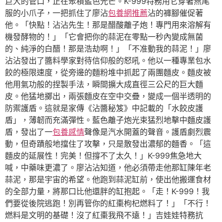
巨大的管口，正在聚積藍色光芒。K-999特務用它穿著燕尾
服的小爪子，一把抓住了廖沾
包養網推薦
沾的褲腳催促著
他。「快點！沾沾先生！那是醋酸離子炮！專門用來溶解有
機發酵物的！」「它會把你的蒜泥在零點一秒內變成無菌
的、純淨的白醋！那是浩劫啊！」「不准動我的蒜泥！」廖
沾沾發出了醬料學家對待信仰般的怒吼。他以一種專業包水
餃的極限速度，從旁邊的麵粉堆中抓起了兩團麵皮。麵皮被
他用氣功般的捏製手法，瞬間擴大成直徑三公尺的巨大麵
皮。他猛地擲出，兩張麵皮在空中交疊，變成一個半透明的
防禦護盾。這就是家傳《沾醬秘笈》中記載的「水餃皮護
盾」，薄韌而充滿彈性。藍色離子炮光束猛烈地擊中麵皮護
盾，發出了一
包養感情
聲像是汽水開蓋的聲音。護盾劇烈震
動，但奇蹟般地擋住了攻擊，只是散發出濃郁的麵香。「這
麵皮的延展性！完美！但撐不了太久！」K-999焦急地大
喊，中藥味更濃了。廖沾沾知道，他必須帶走他那缸陳年老
蒜泥，那是宇宙的希望。他跑到蒜泥缸前，使出他搬運食材
的全部力量，將那口比他還胖的缸抱起。「走！K-999！我
們要從後院逃跑！別再管你的紅棗枸杞燃料了！」「不行！
燃料是文明的基礎！沒了紅棗我飛不遠！」吉娃娃特務抗