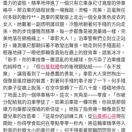
重力的姿態，精準地停進了一個只有它車身尺寸寬度的停車
格中。那泊車的過程就像一場舞蹈，流暢、完美，且毫無任
何多餘的動作**。跑車的駕駛座上走出一個全身黑色皮衣的
女人，她戴著一副透明護目鏡，冷酷地朝著何手殘的方向走
來。她的步伐優雅而精準，每一步都像是被測量過一樣，完
美地落在網格線上。「車影大人！」泊車警察們立刻立正站
好，連測量尺都顫抖著不敢發出聲音。她走到何手殘面前，
輕蔑地掃了一眼他那輛垂直貼在牆上的掀背車，語氣冰冷。
「新手，你的車技像一團混亂的毛線球。你污染了泊車維度
的純粹性。」「但
包養軟體
你的後視鏡貼紙——『永不放
棄』，讓我看到了一絲愚蠢的勇氣。」車影大人突然掏出一
個像是遙控器的裝置，對著何手殘的車子按了一下。何手殘
的車子從牆上脫落，在空中旋轉了一百八十度，穩穩地停在
了地面上的一個停車格中。這次，夾角是——零度。「你被
分配給我的泊車學徒了。如果泊車是一種宗教，你就是那個
連方向盤都沒摸過的新信徒。」她指了指旁邊一輛像是巨型
嬰兒車的改造車：「這是你的訓練工具，從
包養網心得
現在
開始，你得學會如何在零點零零一秒內，將這輛車精準停入
對面的針眼大小的車位裡。」何手殘看著那輛閃閃發光、還