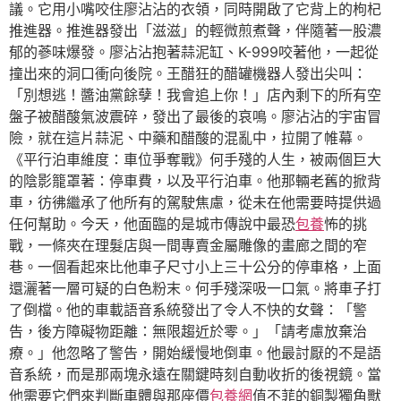
議。它用小嘴咬住廖沾沾的衣領，同時開啟了它背上的枸杞
推進器。推進器發出「滋滋」的輕微煎煮聲，伴隨著一股濃
郁的蔘味爆發。廖沾沾抱著蒜泥缸、K-999咬著他，一起從
撞出來的洞口衝向後院。王醋狂的醋罐機器人發出尖叫：
「別想逃！醬油黨餘孽！我會追上你！」店內剩下的所有空
盤子被醋酸氣波震碎，發出了最後的哀鳴。廖沾沾的宇宙冒
險，就在這片蒜泥、中藥和醋酸的混亂中，拉開了帷幕。
《平行泊車維度：車位爭奪戰》何手殘的人生，被兩個巨大
的陰影籠罩著：停車費，以及平行泊車。他那輛老舊的掀背
車，彷彿繼承了他所有的駕駛焦慮，從未在他需要時提供過
任何幫助。今天，他面臨的是城市傳說中最恐
包養
怖的挑
戰，一條夾在理髮店與一間專賣金屬雕像的畫廊之間的窄
巷。一個看起來比他車子尺寸小上三十公分的停車格，上面
還灑著一層可疑的白色粉末。何手殘深吸一口氣。將車子打
了倒檔。他的車載語音系統發出了令人不快的女聲：「警
告，後方障礙物距離：無限趨近於零。」「請考慮放棄治
療。」他忽略了警告，開始緩慢地倒車。他最討厭的不是語
音系統，而是那兩塊永遠在關鍵時刻自動收折的後視鏡。當
他需要它們來判斷車體與那座價
包養網
值不菲的銅製獨角獸