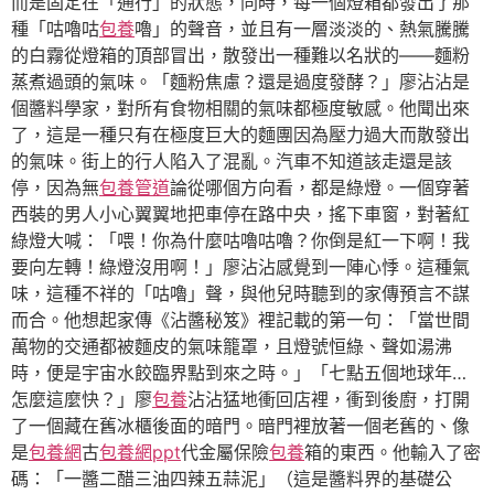
而是固定在「通行」的狀態，同時，每一個燈箱都發出了那
種「咕嚕咕
包養
嚕」的聲音，並且有一層淡淡的、熱氣騰騰
的白霧從燈箱的頂部冒出，散發出一種難以名狀的——麵粉
蒸煮過頭的氣味。「麵粉焦慮？還是過度發酵？」廖沾沾是
個醬料學家，對所有食物相關的氣味都極度敏感。他聞出來
了，這是一種只有在極度巨大的麵團因為壓力過大而散發出
的氣味。街上的行人陷入了混亂。汽車不知道該走還是該
停，因為無
包養管道
論從哪個方向看，都是綠燈。一個穿著
西裝的男人小心翼翼地把車停在路中央，搖下車窗，對著紅
綠燈大喊：「喂！你為什麼咕嚕咕嚕？你倒是紅一下啊！我
要向左轉！綠燈沒用啊！」廖沾沾感覺到一陣心悸。這種氣
味，這種不祥的「咕嚕」聲，與他兒時聽到的家傳預言不謀
而合。他想起家傳《沾醬秘笈》裡記載的第一句：「當世間
萬物的交通都被麵皮的氣味籠罩，且燈號恒綠、聲如湯沸
時，便是宇宙水餃臨界點到來之時。」「七點五個地球年…
怎麼這麼快？」廖
包養
沾沾猛地衝回店裡，衝到後廚，打開
了一個藏在舊冰櫃後面的暗門。暗門裡放著一個老舊的、像
是
包養網
古
包養網ppt
代金屬保險
包養
箱的東西。他輸入了密
碼：「一醬二醋三油四辣五蒜泥」（這是醬料界的基礎公