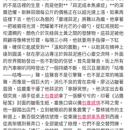
的不是店裡的生意，而是他對**「蒜泥成本焦慮症」**的深
層恐懼。新鮮蒜頭每公斤的價格正在以超光速上漲，如果再
這樣下去，他引以為傲的「靈魂蒜泥」將難以為繼。他拿著
一把被磨得光滑、閃耀著不祥光芒的小銀勺，從缸底撈起一
坨濃稠的、顏色介於灰綠與土黃之間的發酵物。這蒜泥被他
照顧得像稀世珍寶，每隔三小時，他就要用手指彈一下缸
邊，確保它能感受到**「溫和的震動」**，以助其在精神上
達到圓滿。就在廖沾沾專注於與蒜泥進行心靈交流時，外面
的世界開始發出一些不對勁的信號。首先是聲音。街上所有
的汽車喇叭同時發出了一個持續不斷、低沉且潮濕的「咕嚕
——咕嚕——」聲。這聲音不是引擎聲，也不是正常的鳴笛
聲，而像是一個巨大的、消化不良的胃在哀嚎。廖沾沾皺著
眉頭，這嚴重干擾了他蒜泥的「寧靜冥想」。他決定出去看
個究竟，順手從桌上
包養網
拿了一張髒兮兮的，印著《沾醬
秘笈》封面的皺衛生紙，塞進口袋以備
包養感情
不時之需。
他一腳踏出店門，立刻被眼前的景象震驚了。整條城市的主
幹道上，數百個交通信號燈，從東邊
包養網車馬費
到西邊，
從高架橋到巷弄口，全部變成了綠燈。它們不是交替閃爍，