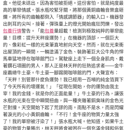
盒。他從未送出，因為害怕被拒絕。這份害怕，就是純度最
高的單戀情感。張水瓶咬緊牙關，將那個黃銅齒輪音樂盒砸
爛，將所有的齒輪都倒入「情感調節器」的輸入口。機器發
出刺耳的尖叫，接著，彈珠臺上的燈光開始瘋狂閃爍，發出
包養行情
警告。「能
包養
量超載！檢測到極致純粹的單戀能
量！目標：提升天秤座運勢！」在機器的頂部，一個巨大
的、像彩虹一樣的光束筆直地射向天空。然而，就在光束衝
出屋頂的一瞬間，一輛塗滿了金色、裝飾著巨大公牛角的悍
馬車猛地停在咖啡館門口。駕駛座上走下一個全身肌肉、戴
著鑽石項圈的男人，那人正是林天秤的狂熱追求者——金牛
座霸總牛土豪。牛土豪一腳踢開咖啡館的門，大聲宣布：
「天秤！別管那什麼負運勢！我已經用一百噸的純金箔買下
了今天所有的壞運氣！」「從現在開始，你的運勢由我主
宰！我的金錢，就是你的正面能量！」牛土豪的行為，讓張
水瓶的光束在空中瞬間扭曲，與一種夾雜著銅臭味的金色光
芒對撞。天空開始下起了荒謬的雨。雨點不是水，而是閃耀
著淚光的小小黃銅齒輪。「不行！金牛座的物質力量太強
了！我的單戀被汙染了！」張水瓶大喊。他知道，如果牛土
豪的物質力量勝出，林天秤將會被困在一個充滿金錢和俗氣