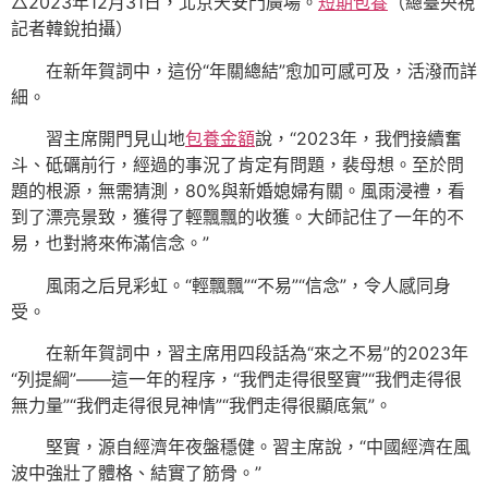
△2023年12月31日，北京天安門廣場。
短期包養
（總臺央視
記者韓銳拍攝）
在新年賀詞中，這份“年關總結”愈加可感可及，活潑而詳
細。
習主席開門見山地
包養金額
說，“2023年，我們接續奮
斗、砥礪前行，經過的事況了肯定有問題，裴母想。至於問
題的根源，無需猜測，80%與新婚媳婦有關。風雨浸禮，看
到了漂亮景致，獲得了輕飄飄的收獲。大師記住了一年的不
易，也對將來佈滿信念。”
風雨之后見彩虹。“輕飄飄”“不易”“信念”，令人感同身
受。
在新年賀詞中，習主席用四段話為“來之不易”的2023年
“列提綱”——這一年的程序，“我們走得很堅實”“我們走得很
無力量”“我們走得很見神情”“我們走得很顯底氣”。
堅實，源自經濟年夜盤穩健。習主席說，“中國經濟在風
波中強壯了體格、結實了筋骨。”