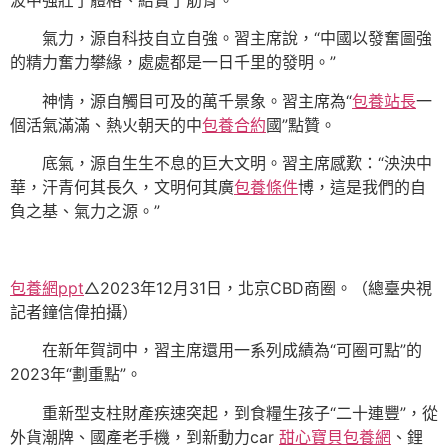
氣力，源自科技自立自強。習主席說，“中國以發奮圖強
的精力奮力攀緣，處處都是一日千里的發明。”
神情，源自觸目可及的萬千景象。習主席為“
包養站長
一
個活氣滿滿、熱火朝天的中
包養合約
國”點贊。
底氣，源自生生不息的巨大文明。習主席感歎：“泱泱中
華，汗青何其長久，文明何其廣
包養條件
博，這是我們的自
負之基、氣力之源。”
包養網ppt
△2023年12月31日，北京CBD商圈。（總臺央視
記者鐘信偉拍攝）
在新年賀詞中，習主席還用一系列成績為“可圈可點”的
2023年“劃重點”。
重新型支柱財產疾速突起，到食糧生孩子“二十連豐”，從
外貨潮牌、國產老手機，到新動力car
甜心寶貝包養網
、鋰