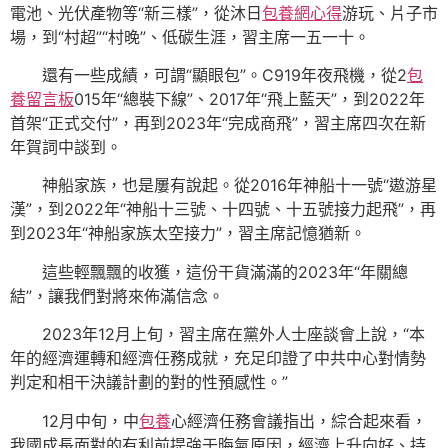
電池、光伏產物等“新三樣”，從沐日
包養網心得
游玩、片子市
場，到“村超”“村晚”、低碳生涯，習主席一五一十。
還有一些成績，可謂“顯眼包”。C919年夜飛機，從2
包
養留言板
015年“總裝下線”、2017年“飛上藍天”，到2022年
首架“正式交付”，再到2023年“完成商飛”，習主席四次在新
年賀詞中談到。
神船家族，也是屢有說起。從2016年神船十一號“遨游星
漢”，到2022年“神船十三號、十四號、十五號接力起飛”，再
到2023年“神船家族太空接力”，習主席記憶猶新。
這些輕飄飄的收獲，這份干貨滿滿的2023年“年關總
結”，讓我們對將來佈滿信念。
2023年12月上旬，習主席在黨外人士座談會上說，“本
年的經濟運轉和經濟任務成就，充足印證了中共中心對情勢
判定和相干決議計劃的對的性預感性。”
12月中旬，中
包養
心經濟任務會議指出，綜合起來看，
我國成長面對的有利前提強于晦氣原因，經濟上升向好、持