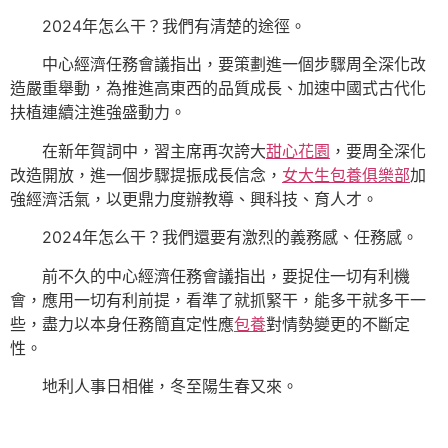
2024年怎么干？我們有清楚的途徑。
中心經濟任務會議指出，要策劃進一個步驟周全深化改
造嚴重舉動，為推進高東西的品質成長、加速中國式古代化
扶植連續注進強盛動力。
在新年賀詞中，習主席再次誇大
甜心花園
，要周全深化
改造開放，進一個步驟提振成長信念，
女大生包養俱樂部
加
強經濟活氣，以更鼎力度辦教導、興科技、育人才。
2024年怎么干？我們還要有激烈的義務感、任務感。
前不久的中心經濟任務會議指出，要捉住一切有利機
會，應用一切有利前提，看準了就抓緊干，能多干就多干一
些，盡力以本身任務簡直定性應
包養
對情勢變更的不斷定
性。
地利人事日相催，冬至陽生春又來。