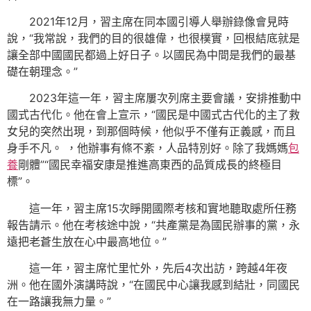
2021年12月，習主席在同本國引導人舉辦錄像會見時
說，“我常說，我們的目的很雄偉，也很樸實，回根結底就是
讓全部中國國民都過上好日子。以國民為中間是我們的最基
礎在朝理念。”
2023年這一年，習主席屢次列席主要會議，安排推動中
國式古代化。他在會上宣示，“國民是中國式古代化的主了救
女兒的突然出現，到那個時候，他似乎不僅有正義感，而且
身手不凡。 ，他辦事有條不紊，人品特別好。除了我媽媽
包
養
剛體”“國民幸福安康是推進高東西的品質成長的終極目
標”。
這一年，習主席15次睜開國際考核和實地聽取處所任務
報告請示。他在考核途中說，“共產黨是為國民辦事的黨，永
遠把老蒼生放在心中最高地位。”
這一年，習主席忙里忙外，先后4次出訪，跨越4年夜
洲。他在國外演講時說，“在國民中心讓我感到結壯，同國民
在一路讓我無力量。”