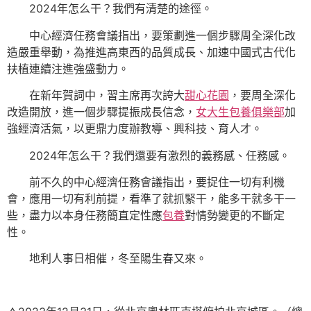
2024年怎么干？我們有清楚的途徑。
中心經濟任務會議指出，要策劃進一個步驟周全深化改
造嚴重舉動，為推進高東西的品質成長、加速中國式古代化
扶植連續注進強盛動力。
在新年賀詞中，習主席再次誇大
甜心花園
，要周全深化
改造開放，進一個步驟提振成長信念，
女大生包養俱樂部
加
強經濟活氣，以更鼎力度辦教導、興科技、育人才。
2024年怎么干？我們還要有激烈的義務感、任務感。
前不久的中心經濟任務會議指出，要捉住一切有利機
會，應用一切有利前提，看準了就抓緊干，能多干就多干一
些，盡力以本身任務簡直定性應
包養
對情勢變更的不斷定
性。
地利人事日相催，冬至陽生春又來。