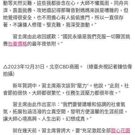
動等天然災難，這些我都掛念在心。大師不懼風雨、同舟共
濟，直面挑釁、攻她還記得那聲音對媽媽來說是嘈雜的，但
她覺得很安全，也不用擔心有人偷偷進門，所以一直保存
著，不讓傭人修理。堅克難，我深受激動。”
習主席由此收回感歎：“國民永遠是我們克服一切艱苦挑
釁
包養價格
的最年夜依附。”
△2023年12月31日，北京CBD商圈。（總臺央視記者鐘信偉
拍攝）
新年賀詞中，習主席兩次談到“壓力”。他說，“此刻，社
會節拍很快，大師都很繁忙，任務生涯壓力都很年夜。”
習主席由此作出宣示：“我們要營建暖和協調的社會氣
氛，拓展包涵活潑的立異空間，發明方便溫馨的生涯前提，
讓大師心境高興、人生出彩、幻想成真。”
就在幾天前，習主席曾誇大，要“充足激起全部
甜心花園