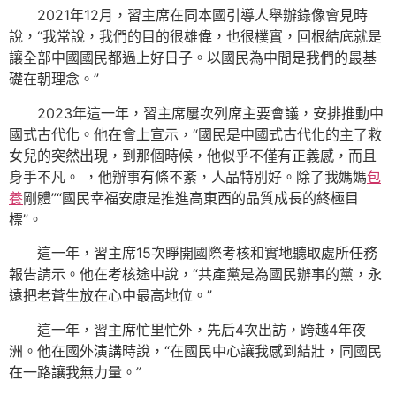
2021年12月，習主席在同本國引導人舉辦錄像會見時
說，“我常說，我們的目的很雄偉，也很樸實，回根結底就是
讓全部中國國民都過上好日子。以國民為中間是我們的最基
礎在朝理念。”
2023年這一年，習主席屢次列席主要會議，安排推動中
國式古代化。他在會上宣示，“國民是中國式古代化的主了救
女兒的突然出現，到那個時候，他似乎不僅有正義感，而且
身手不凡。 ，他辦事有條不紊，人品特別好。除了我媽媽
包
養
剛體”“國民幸福安康是推進高東西的品質成長的終極目
標”。
這一年，習主席15次睜開國際考核和實地聽取處所任務
報告請示。他在考核途中說，“共產黨是為國民辦事的黨，永
遠把老蒼生放在心中最高地位。”
這一年，習主席忙里忙外，先后4次出訪，跨越4年夜
洲。他在國外演講時說，“在國民中心讓我感到結壯，同國民
在一路讓我無力量。”