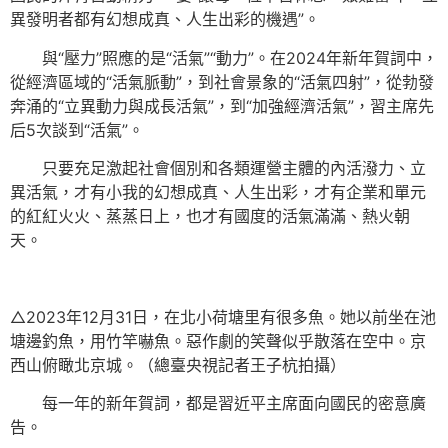
異發明者都有幻想成真、人生出彩的機遇”。
與“壓力”照應的是“活氣”“動力”。在2024年新年賀詞中，
從經濟區域的“活氣脈動”，到社會景象的“活氣四射”，從勃發
奔涌的“立異動力與成長活氣”，到“加強經濟活氣”，習主席先
后5次談到“活氣”。
只要充足激起社會個別和各類運營主體的內活潑力、立
異活氣，才有小我的幻想成真、人生出彩，才有企業和單元
的紅紅火火、蒸蒸日上，也才有國度的活氣滿滿、熱火朝
天。
△2023年12月31日，在北小荷塘里有很多魚。她以前坐在池
塘邊釣魚，用竹竿嚇魚。惡作劇的笑聲似乎散落在空中。京
西山俯瞰北京城。（總臺央視記者王子杭拍攝）
每一年的新年賀詞，都是習近平主席面向國民的密意廣
告。