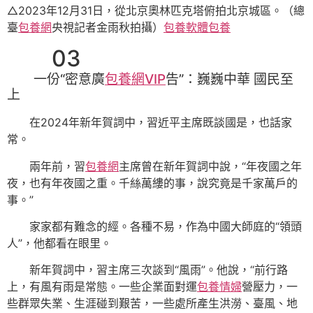
△2023年12月31日，從北京奧林匹克塔俯拍北京城區。（總
臺
包養網
央視記者金雨秋拍攝）
包養軟體
包養
03
一份“密意廣
包養網VIP
告”：巍巍中華 國民至
上
在2024年新年賀詞中，習近平主席既談國是，也話家
常。
兩年前，習
包養網
主席曾在新年賀詞中說，“年夜國之年
夜，也有年夜國之重。千絲萬縷的事，說究竟是千家萬戶的
事。”
家家都有難念的經。各種不易，作為中國大師庭的“領頭
人”，他都看在眼里。
新年賀詞中，習主席三次談到“風雨”。他說，“前行路
上，有風有雨是常態。一些企業面對運
包養情婦
營壓力，一
些群眾失業、生涯碰到艱苦，一些處所產生洪澇、臺風、地