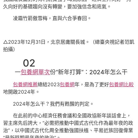
久向好的基礎趨向沒有轉變，要加強信念和底氣。
凌霜竹箭傲雪梅，直與六合爭春回。
△2023年12月31日，北京居庸關長城。（總臺央視記者范凱
拍攝）
02
一
包養網單次
份“新年打算”：2024年怎么干
包養網推薦
總結2023
包養網
年，是為了更好
包養網比較
地開啟2024年。
2024年怎么干？我們有甦醒的判定。
在此前的中心經濟任務會議和全國政協新年談話會上，
習主席先后誇大，“必需把推動中國式古代化作為最年夜的政
治”，以中國式古代化周全推動強國扶植、平易近族回復偉業
“是新時期最年夜的政治”。