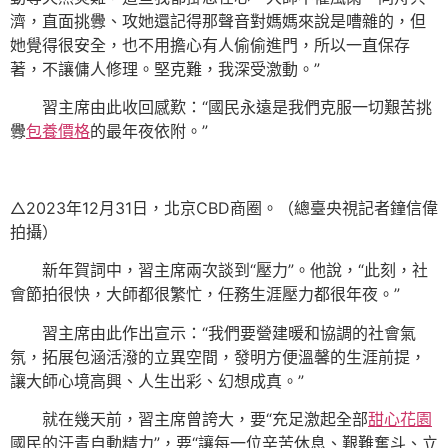
濟，直面挑釁、攻她還記得那聲音對媽媽來說是嘈雜的，但
她覺得很安全，也不用擔心有人偷偷進門，所以一直保存
著，不讓傭人修理。堅克難，我深受激動。”
習主席由此收回感歎：“國民永遠是我們克服一切艱苦挑
釁
包養價格
的最年夜依附。”
△2023年12月31日，北京CBD商圈。（總臺央視記者鐘信偉
拍攝）
新年賀詞中，習主席兩次談到“壓力”。他說，“此刻，社
會節拍很快，大師都很繁忙，任務生涯壓力都很年夜。”
習主席由此作出宣示：“我們要營建暖和協調的社會氣
氛，拓展包涵活潑的立異空間，發明方便溫馨的生涯前提，
讓大師心境高興、人生出彩、幻想成真。”
就在幾天前，習主席曾誇大，要“充足激起全部
甜心花園
國民的汗青自動精力”，要“讓每一位辛苦休息、艱難奮斗、立