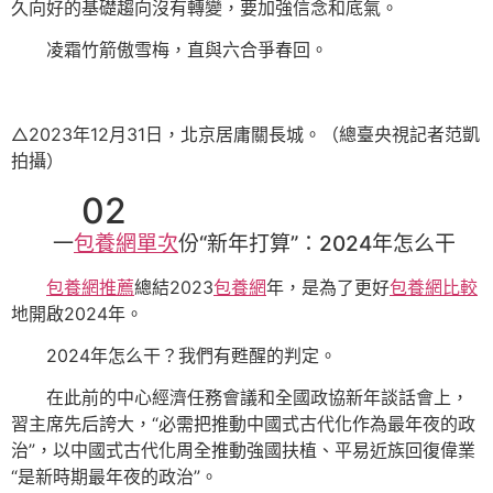
久向好的基礎趨向沒有轉變，要加強信念和底氣。
凌霜竹箭傲雪梅，直與六合爭春回。
△2023年12月31日，北京居庸關長城。（總臺央視記者范凱
拍攝）
02
一
包養網單次
份“新年打算”：2024年怎么干
包養網推薦
總結2023
包養網
年，是為了更好
包養網比較
地開啟2024年。
2024年怎么干？我們有甦醒的判定。
在此前的中心經濟任務會議和全國政協新年談話會上，
習主席先后誇大，“必需把推動中國式古代化作為最年夜的政
治”，以中國式古代化周全推動強國扶植、平易近族回復偉業
“是新時期最年夜的政治”。