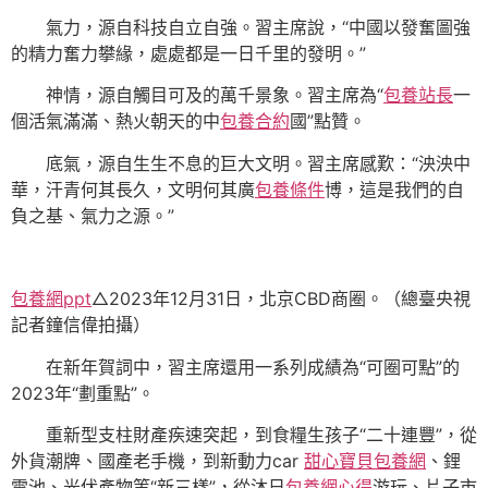
氣力，源自科技自立自強。習主席說，“中國以發奮圖強
的精力奮力攀緣，處處都是一日千里的發明。”
神情，源自觸目可及的萬千景象。習主席為“
包養站長
一
個活氣滿滿、熱火朝天的中
包養合約
國”點贊。
底氣，源自生生不息的巨大文明。習主席感歎：“泱泱中
華，汗青何其長久，文明何其廣
包養條件
博，這是我們的自
負之基、氣力之源。”
包養網ppt
△2023年12月31日，北京CBD商圈。（總臺央視
記者鐘信偉拍攝）
在新年賀詞中，習主席還用一系列成績為“可圈可點”的
2023年“劃重點”。
重新型支柱財產疾速突起，到食糧生孩子“二十連豐”，從
外貨潮牌、國產老手機，到新動力car
甜心寶貝包養網
、鋰
電池、光伏產物等“新三樣”，從沐日
包養網心得
游玩、片子市