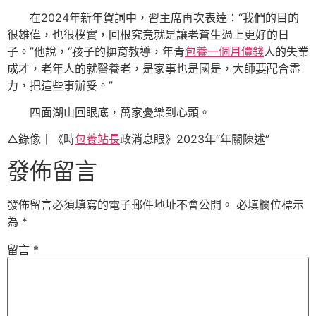
在2024年新年賀詞中，習主席再次表達：“我們的目的
很雄偉，也很樸實，回根究竟就是讓老蒼生過上更好的日
子。”他說，“孩子的撫育教導，年青
包養一個月價錢
人的失業
成才，老年人的就醫養老，是家事也是國是，大師要配合盡
力，把這些事辦妥。”
四面湖山回眼底，萬家憂樂到心頭。
△錄像丨《時
包養站長
政消息眼》2023年“年關陳述”
發佈留言
發佈留言必須填寫的電子郵件地址不會公開。
必填欄位標示
為
*
留言
*