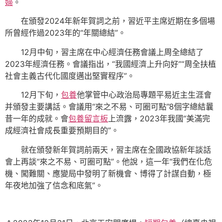
婦
。
在頒發2024年新年賀詞之前，習近平主席近期在多個場
所曾經作過2023年的“年關總結”。
12月中旬，習主席在中心經濟任務會議上周全總結了
2023年經濟任務。會議指出，“我國經濟上升向好”“周全扶植
社會主義古代化國度邁出堅實程序”。
12月下旬，
包養
他掌管中心政治局專題平易近主生涯會
并頒發主要講話。會議用“來之不易、可圈可點”8個字總結曩
昔一年的成就。會
包養留言板
上流露，2023年我國“美滿完
成經濟社會成長重要預期目的”。
就在頒發新年賀詞前兩天，習主席在全國政協新年談話
會上再談“來之不易、可圈可點”。他說，這一年“我們在化危
機、闖難關、應變局中發明了新機會、博得了計謀自動，極
年夜地加強了信念和底氣”。