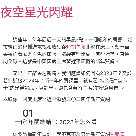
跳
夜空星光閃耀
至
主
要
內
這些年，每年最后一天的早晨7點，一個暖和的聲響，城
容
市經由過程播送電視和收集從
短期包養
北躺在床上，藍玉華
呆呆的看著杏白色的床帳，腦袋有些迷糊，有些迷茫。京傳
向全球。這就是中國國度主席習近平頒發的新年賀詞。
又是一年辭舊迎新時。我們應當如何回看2023年？又該
若何迎接2024年？新一年的賀詞里，就有著“怎么看”“怎么
干”的光鮮謎底。賀詞里，還包含著習主席的“密意廣告”。
△錄像丨國度主席習近平頒發二〇二四年新年賀詞
01
一份“年關總結”：2023年怎么看
你要讀懂新年賀詞，就不克不及只讀新年賀詞
包養情