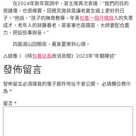
在2024年新年賀詞中，習主席再次表達：“我們的目的
很雄偉，也很樸實，回根究竟就是讓老蒼生過上更好的日
子。”他說，“孩子的撫育教導，年青
包養一個月價錢
人的失業
成才，老年人的就醫養老，是家事也是國是，大師要配合盡
力，把這些事辦妥。”
四面湖山回眼底，萬家憂樂到心頭。
△錄像丨《時
包養站長
政消息眼》2023年“年關陳述”
發佈留言
發佈留言必須填寫的電子郵件地址不會公開。
必填欄位標示
為
*
留言
*