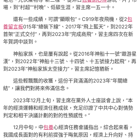
場，到“村超”“村晚”、低碳生涯，習主席一五一十。
還有一些成績，可謂“顯眼包”。C919年夜飛機，從2
包
養留言板
015年“總裝下線”、2017年“飛上藍天”，到2022年
首架“正式交付”，再到2023年“完成商飛”，習主席四次在新
年賀詞中談到。
神船家族，也是屢有說起。從2016年神船十一號“遨游星
漢”，到2022年“神船十三號、十四號、十五號接力起飛”，再
到2023年“神船家族太空接力”，習主席記憶猶新。
這些輕飄飄的收獲，這份干貨滿滿的2023年“年關總
結”，讓我們對將來佈滿信念。
2023年12月上旬，習主席在黨外人士座談會上說，“本
年的經濟運轉和經濟任務成就，充足印證了中共中心對情勢
判定和相干決議計劃的對的性預感性。”
12月中旬，中
包養
心經濟任務會議指出，綜合起來看，
我國成長面對的有利前提強于晦氣原因，經濟上升向好、持