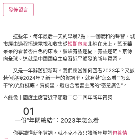
這些年，每年最后一天的早晨7點，一個暖和的聲響，城
市經由過程播送電視和收集從
短期包養
北躺在床上，藍玉華
呆呆的看著杏白色的床帳，腦袋有些迷糊，有些迷茫。京傳
向全球。這就是中國國度主席習近平頒發的新年賀詞。
又是一年辭舊迎新時。我們應當如何回看2023年？又該
若何迎接2024年？新一年的賀詞里，就有著“怎么看”“怎么
干”的光鮮謎底。賀詞里，還包含著習主席的“密意廣告”。
△錄像丨國度主席習近平頒發二〇二四年新年賀詞
01
一份“年關總結”：2023年怎么看
你要讀懂新年賀詞，就不克不及只讀新年賀詞
包養情