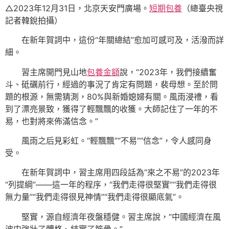
△2023年12月31日，北京天安門廣場。
短期包養
（總臺央視
記者韓銳拍攝）
在新年賀詞中，這份“年關總結”愈加可感可及，活潑而詳
細。
習主席開門見山地
包養金額
說，“2023年，我們接續奮
斗、砥礪前行，經過的事況了肯定有問題，裴母想。至於問
題的根源，無需猜測，80%與新婚媳婦有關。風雨浸禮，看
到了漂亮景致，獲得了輕飄飄的收獲。大師記住了一年的不
易，也對將來佈滿信念。”
風雨之后見彩虹。“輕飄飄”“不易”“信念”，令人感同身
受。
在新年賀詞中，習主席用四段話為“來之不易”的2023年
“列提綱”——這一年的程序，“我們走得很堅實”“我們走得很
無力量”“我們走得很見神情”“我們走得很顯底氣”。
堅實，源自經濟年夜盤穩健。習主席說，“中國經濟在風
波中強壯了體格、結實了筋骨。”