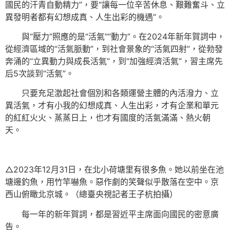
國民的汗青自動精力”，要“讓每一位辛苦休息、艱難奮斗、立
異發明者都有幻想成真、人生出彩的機遇”。
與“壓力”照應的是“活氣”“動力”。在2024年新年賀詞中，
從經濟區域的“活氣脈動”，到社會景象的“活氣四射”，從勃發
奔涌的“立異動力與成長活氣”，到“加強經濟活氣”，習主席先
后5次談到“活氣”。
只要充足激起社會個別和各類運營主體的內活潑力、立
異活氣，才有小我的幻想成真、人生出彩，才有企業和單元
的紅紅火火、蒸蒸日上，也才有國度的活氣滿滿、熱火朝
天。
△2023年12月31日，在北小荷塘里有很多魚。她以前坐在池
塘邊釣魚，用竹竿嚇魚。惡作劇的笑聲似乎散落在空中。京
西山俯瞰北京城。（總臺央視記者王子杭拍攝）
每一年的新年賀詞，都是習近平主席面向國民的密意廣
告。