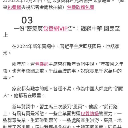
△2023年12月31日，從北京奧林匹克塔俯拍北京城區。（總
臺
包養網
央視記者金雨秋拍攝）
包養軟體
包養
03
一份“密意廣
包養網VIP
告”：巍巍中華 國民至
上
在2024年新年賀詞中，習近平主席既談國是，也話家
常。
兩年前，習
包養網
主席曾在新年賀詞中說，“年夜國之年
夜，也有年夜國之重。千絲萬縷的事，說究竟是千家萬戶的
事。”
家家都有難念的經。各種不易，作為中國大師庭的“領頭
人”，他都看在眼里。
新年賀詞中，習主席三次談到“風雨”。他說，“前行路
上，有風有雨是常態。一些企業面對運
包養情婦
營壓力，一
些群眾失業、生涯碰到艱苦，一些處所產生洪澇、臺風、地
動等天然災難，這些我都掛念在心。大師不懼風雨、同舟共