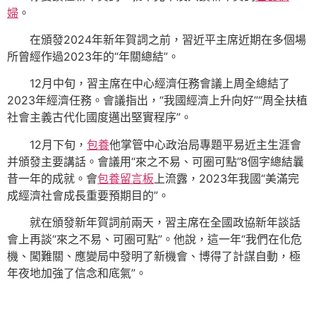
婦
。
在頒發2024年新年賀詞之前，習近平主席近期在多個場
所曾經作過2023年的“年關總結”。
12月中旬，習主席在中心經濟任務會議上周全總結了
2023年經濟任務。會議指出，“我國經濟上升向好”“周全扶植
社會主義古代化國度邁出堅實程序”。
12月下旬，
包養
他掌管中心政治局專題平易近主生涯會
并頒發主要講話。會議用“來之不易、可圈可點”8個字總結曩
昔一年的成就。會
包養留言板
上流露，2023年我國“美滿完
成經濟社會成長重要預期目的”。
就在頒發新年賀詞前兩天，習主席在全國政協新年談話
會上再談“來之不易、可圈可點”。他說，這一年“我們在化危
機、闖難關、應變局中發明了新機會、博得了計謀自動，極
年夜地加強了信念和底氣”。