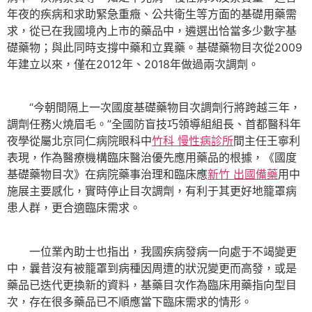
年夜的疾病和求助緊急重癥、公共衛生等方面的基礎用藥需
求，從已在我國境內上市的藥品中，遴選出恰當多少數字基
礎藥物；與此同時支撐中藥和立異藥。基礎藥物目次從2009
年建立以來，僅在2012年、2018年做過兩次調劑。
“今朝間隔上一次國度基礎藥物目次調劑行將跨越三年，
調劑任務火燒眉毛。”全國防盲技巧領導組組長、首都醫科年
夜學從屬北京同仁病院眼科中
竹科 慢性病診所
間主任王寧利
表現，作為醫療機構臨床醫治優先應用藥品的根據，《國度
基礎藥物目次》在病院藥事治理和臨床應
新竹 出國備藥
用中
施展主要感化，實時停止目次調劑，有利于其更好地籠罩病
患人群，更合適臨床需求。
一位業內助士也指出，我國疾病發病一向處于不竭變更
中，曩昔沒有被籠罩到病種因周遭的狀況變更而高發，或是
藥品已迭代更換新的資料，基藥目次作為臨床用藥指向型目
次，存在很多藥品已不順應當下臨床需求的情形。