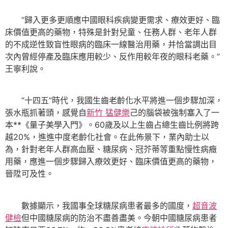
“歸入更多更順應中國眼科疾病變更需求、療效更好、臨
床價值更高的藥物，特殊是針對兒童、任務人群、老年人群
的不成逆性致盲性眼病的臨床一線醫治用藥，并恰當調出目
次內曾經停產及臨床應用較少、反作用較年夜的眼科老藥。”
王寧利說。
“十四五”時代，我國生齒老齡化水平將進一個步驟加深，
張水瓶抓著頭，感覺自
新竹 猛健樂
己的腦袋被強制塞入了一
本**《量子美學入門》。60歲及以上生齒占總生齒比例將跨
越20%，進進中度老齡化社會。在此佈景下，業內助士以
為，針對老年人群高血壓、糖尿病、冠芥蒂等重點慢性病癥
用藥，應進一個步驟歸入療效更好、臨床價值更高的藥物，
晉陞可及性。
數據顯示，我國事全球糖尿病患者最多的國度，
超音波
健檢
但中國糖尿病的防治不盡善盡美。今朝中國糖尿病患者