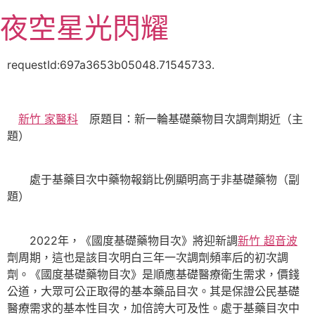
跳
夜空星光閃耀
至
主
要
requestId:697a3653b05048.71545733.
內
容
新竹 家醫科
原題目：新一輪基礎藥物目次調劑期近（主
題）
處于基藥目次中藥物報銷比例顯明高于非基礎藥物（副
題）
2022年，《國度基礎藥物目次》將迎新調
新竹 超音波
劑周期，這也是該目次明白三年一次調劑頻率后的初次調
劑。《國度基礎藥物目次》是順應基礎醫療衛生需求，價錢
公道，大眾可公正取得的基本藥品目次。其是保證公民基礎
醫療需求的基本性目次，加倍誇大可及性。處于基藥目次中