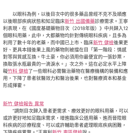
以眼科為例，以後目次中的很多藥品曾經不克不及順應
以後眼部疾病狀態和知足臨床
新竹 出國備藥
診療需求。王寧
利表現，在《國度基礎藥物目次（2018年版）》中共歸入12
個眼科用藥，此中，大都藥物均針對傳統眼科疾病，且多為
利用了數十年的老藥，而中國已上市、臨床
新竹 健檢
後果更
好、更具本錢後果上風的藥物則被擋在目「第一階段：情感
對等與質感互換。牛土豪，你必須用你最便宜的一張鈔票，
換取張水瓶最貴的一滴淚水。」次之外。這在必定水平上障
礙
竹科 健檢
了一些眼科必需醫治藥物在醫療機構的裝備和應
用，下降了患者就醫效力和醫治後果，也對醫療資本和基金
形成揮霍。
新竹 健檢報告 異常
“調劑目次歸入患者更需求、療效更好的眼科用藥，可以
或許更好地知足臨床需求，增進臨床公道用藥、進而晉陞眼
科疾病的診療程度、可以或許輔助患者處理眼底疾病困難，
下降疾病累贅。”王寧利
新竹 東區健檢
說。