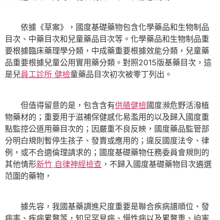
依據《草案》，國度基礎藥物包含化學藥品和生物制品
目次、中藥目次和兒童藥品目次等。化學藥品和生物制品重
要根據臨床藥理學分類，中成藥重要根據效能分類，兒童藥
品重要根據兒童公用實用藥分類。對照2015版基藥目次，這
是兒
員工診所 健檢
童藥品目次初次被零丁列出。
但值得留意的是，包含含有
供膳健檢
國度瀕危野活潑植
物藥材的；重要用于滋補保健感化易濫用的以及歸入國度重
點監控公道用藥目次的；因嚴重不良反映，國度藥品監管部
分明白規則暫停生孩子、發賣或應用的；違反國度法令、律
例，或不合適倫理請求的；國度基礎藥物任務委員會規則的
其他情形
新竹 自律神經檢查
，不歸入國度基礎藥物目次遴選
范圍的藥物，
據先容，我國基藥調進尺度重要是聯合疾病譜順位、發
病率、疾病累贅等，知足罕見病、慢性病以及累贅重、迫害