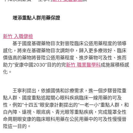
增添重點人群用藥保證
新竹 入職健檢
基于國度基礎藥物目次對晉陞臨床公道用藥程度的領導
感化，將來在基礎藥物目次調劑中，歸入更多療效好、臨床
價值高的藥物將晉陞公道用藥程度、進步藥物可及性、進而
助力“安康中國2030”目的的完
新竹 職業醫學科
成施展積極感
化。
王寧利提出，依據國情和診療需求，進一個步驟晉陞重
點人群、國度重點追蹤關心眼科疾病臨床一線用藥的可及
性，例如“十四五”眼安康計劃提出的“一老一小”重點人群，和
白內障、遠視、眼底病、青光眼等重點疾病，完成籠罩全性
命周期眼安康的臨床眼科用藥在公民用藥中的可及性慢慢晉
陞這一目的。