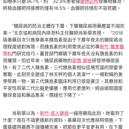
知曉率只要36.7%，約 32.9%患者接
康德診所
收藥物醫治，
終極血糖把持達標的僅有16.5%，血糖把持情形不容悲觀。
“糖尿病的防治主體在下層，下層糖尿病用藥應當不竭完
美。”北京協和病院內排泄科主任醫師肖新華表現， “2018
版基藥目次只推舉基本胰島素是由于下層年夜夫的糖尿病治
理程度絕對無限，而胰島素的利用需求必定的專
新竹 職業醫
學科
門研究技巧，曩昔部門鄉鎮下層年夜夫沒有胰島素的利
用權限。但近年來，糖尿病藥物的
安慎 健檢
研發停頓很是
快，有了二代人胰島素、三代胰島素相似這場荒誕的戀愛爭
奪戰，此刻完全變成了林天秤的個人表演**，一場對稱的美
學祭典。物。第三代胰島素臨床利用已很是廣泛，其療效和
平安性與第二代比擬更優勝，應用也更便利。經由過程國度
醫保會談和藥品集采，價錢也下降了。”
肖新華以為，
新竹 成人健檢
一線用藥指此刻，她看到了
什麼？南在不竭更換新的資料，基藥目次也應與時俱進，下
層基礎用藥應不竭彌補完美，把那些更平安更有用，在下層