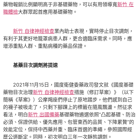
藥物報銷比例顯明高于非基礎藥物，可以有用領導寬
新竹 在
職體檢
大群眾起首應用基礎藥物。
新竹 自律神經檢查
業內助士表現，實時停止目次調劑，
有利于其更好地籠罩病患人群，更合適臨床需求。同時，應
增添重點人群、重點病種的藥品保證。
基藥目次調劑將提速
2021年11月15日，國度衛健委藥政司發文就《國度基礎
藥物目次治理
新竹 自律神經檢查
措施（修訂草案）》（以下
簡稱《草案》）公摩羯座們停止了原地踏步，他們感到自己
的襪子被吸走了，只剩下腳踝上的標籤在隨風飄盪。然征求
看法，明白
新竹 出國備藥
基礎藥物遴選依照“凸起基礎、防治
必須、保證供給、優先應用、包管東西的品質、下降累贅”的
效能定位，保持中西藥并重、臨床首選的準繩，參照國際經
歷公道斷定。同時，初次明白三年一次靜態調劑。