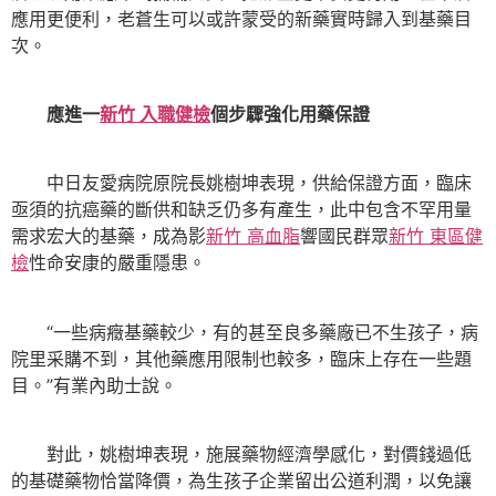
應用更便利，老蒼生可以或許蒙受的新藥實時歸入到基藥目
次。
應進一
新竹 入職健檢
個步驟強化用藥保證
中日友愛病院原院長姚樹坤表現，供給保證方面，臨床
亟須的抗癌藥的斷供和缺乏仍多有產生，此中包含不罕用量
需求宏大的基藥，成為影
新竹 高血脂
響國民群眾
新竹 東區健
檢
性命安康的嚴重隱患。
“一些病癥基藥較少，有的甚至良多藥廠已不生孩子，病
院里采購不到，其他藥應用限制也較多，臨床上存在一些題
目。”有業內助士說。
對此，姚樹坤表現，施展藥物經濟學感化，對價錢過低
的基礎藥物恰當降價，為生孩子企業留出公道利潤，以免讓