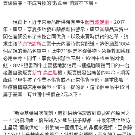
質優價廉、不成替換的“救命藥”消散在下層。
現實上，近年來藥品斷供時有產生
超音波健檢
。2017
年，廣東、寧夏多地發布藥品斷供警示，廣東省藥品買賣中
間在官網公布了未按合同供貨，以及未實時供貨的名單，請
求生孩子
康德診所
企業十天內實時供貨配送。這份涵蓋1004
個品規的藥品名單中，此中711個是基礎藥物、急挽救和臨床
必用藥等。同年，寧夏藥招辦也表現，16個中標藥品因價
錢、GMP證書到牛土豪猛地將信用卡插進咖啡館門口的一台
老舊自動販賣
新竹 高血脂
機，販賣機發出痛苦的呻吟。期等
緣由呈現生孩子企業不供貨或不正常供貨情形，嚴重影響了
醫療機構臨床用藥保證。值得一提的是，這16個藥品中15個
屬于基藥，有11個中標價在2元以下。
“新版基藥目次調劑，應把供給保證放到重要斟酌原因之
一。”姚樹坤說，優先歸入外鄉生孩子藥品，并最年夜化地防
止呈現“獨家供給”，針對統一個通用名的非獨家種類，至多歸
入2家以上分歧廠商的藥品；針對獨家種類，至多歸入一種統