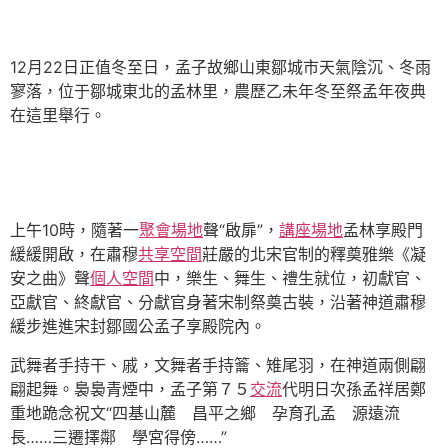
12月22日正值冬至日，孟子故鄉山東鄒城市天氣陰沉、冬雨
寥落，位于鄒城東北的孟林里，農歷乙未年冬至祭孟年夜典
在這里舉行。
上午10時，隨著一
聚會場地
聲“啟扉”，
講座場地
孟林享殿門
緩緩開啟，在肅穆
共享空間
莊嚴的北宋官制的釋奠雅樂《凝
安之曲》聲
個人空間
中，樂生、舞生、禮生就位，初獻官、
亞獻官、終獻官、分獻官身著宋制祭奠古裝，沿著神道肅穆
緩步進進宋封鄒國公孟子享殿院內。
武舞者手持干、戚，文舞者手持籥、雉尾羽，在神道兩側翩
翩起舞。裊裊青煙中，孟子第７５
交流
代明日次孫孟祥居鄭
重地跪念祝文“四基山麓 昌平之鄉 孕育孔孟 源遠流
長……三遷擇鄰 學宮得傍……”