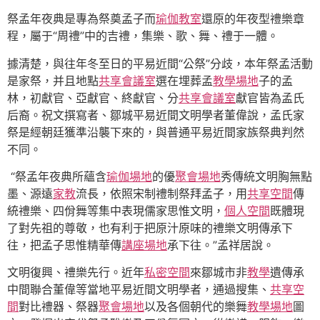
祭孟年夜典是專為祭奠孟子而
瑜伽教室
還原的年夜型禮樂章
程，屬于“周禮”中的吉禮，集樂、歌、舞、禮于一體。
據清楚，與往年冬至日的平易近間“公祭”分歧，本年祭孟活動
是家祭，并且地點
共享會議室
選在埋葬孟
教學場地
子的孟
林，初獻官、亞獻官、終獻官、分
共享會議室
獻官皆為孟氏
后裔。祝文撰寫者、鄒城平易近間文明學者董偉說，孟氏家
祭是經朝廷獲準沿襲下來的，與普通平易近間家族祭典判然
不同。
“祭孟年夜典所蘊含
瑜伽場地
的優
聚會場地
秀傳統文明胸無點
墨、源遠
家教
流長，依照宋制禮制祭拜孟子，用
共享空間
傳
統禮樂、四佾舞等集中表現儒家思惟文明，
個人空間
既體現
了對先祖的尊敬，也有利于把原汁原味的禮樂文明傳承下
往，把孟子思惟精華傳
講座場地
承下往。”孟祥居說。
文明復興、禮樂先行。近年
私密空間
來鄒城市非
教學
遺傳承
中間聯合董偉等當地平易近間文明學者，通過搜集、
共享空
間
對比禮器、祭器
聚會場地
以及各個朝代的樂舞
教學場地
圖