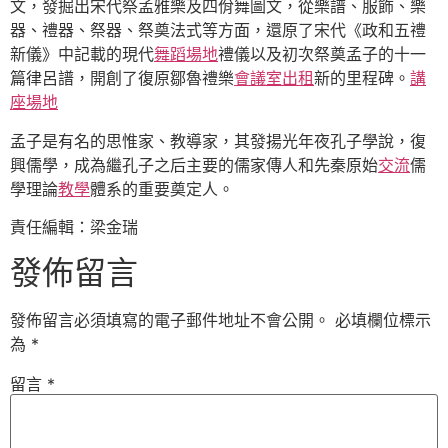
文，發掘出宋代祭孟雅樂及四佾舞圖文，從樂譜、服飾、樂
器、禮器、祭器、祭奠法式等方面，還原了宋代《政和五禮
新儀》中記載的現代
舞蹈場地
禮儀以及初次祭奠孟子的十一
篇律呂譜，開創了復原鄒魯禮樂
會議室出租
新的里程碑。
講
座場地
孟子是有名的思惟家、教導家，其發揚光年夜孔子學說，復
興儒學，成為繼孔子之后主要的儒家傳人和先秦原始
交流
儒
學理論
教學
體系的重要奠定人。
責任編輯：梁金瑞
發佈留言
發佈留言必須填寫的電子郵件地址不會公開。
必填欄位標示
為
*
留言
*