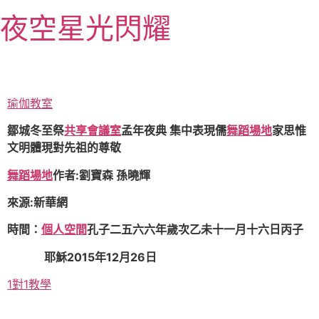
跳
夜空星光閃耀
至
主
要
內
容
瑜伽教室
鄒城冬至祭
共享會議室
孟年夜典 集中表現儒
舞蹈場地
家思惟
文明體現對先祖的尊敬
舞蹈場地
作者:劉寶森 孫曉輝
來源:新華網
時間：
個人空間
孔子二五六六年歲次乙未十一月十六日丙子
耶穌2015年12月26日
1對1教學