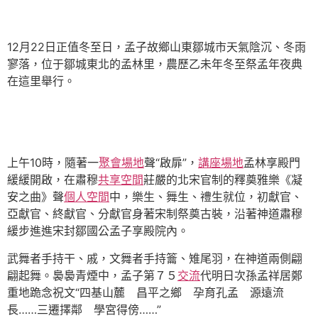
12月22日正值冬至日，孟子故鄉山東鄒城市天氣陰沉、冬雨
寥落，位于鄒城東北的孟林里，農歷乙未年冬至祭孟年夜典
在這里舉行。
上午10時，隨著一
聚會場地
聲“啟扉”，
講座場地
孟林享殿門
緩緩開啟，在肅穆
共享空間
莊嚴的北宋官制的釋奠雅樂《凝
安之曲》聲
個人空間
中，樂生、舞生、禮生就位，初獻官、
亞獻官、終獻官、分獻官身著宋制祭奠古裝，沿著神道肅穆
緩步進進宋封鄒國公孟子享殿院內。
武舞者手持干、戚，文舞者手持籥、雉尾羽，在神道兩側翩
翩起舞。裊裊青煙中，孟子第７５
交流
代明日次孫孟祥居鄭
重地跪念祝文“四基山麓 昌平之鄉 孕育孔孟 源遠流
長……三遷擇鄰 學宮得傍……”