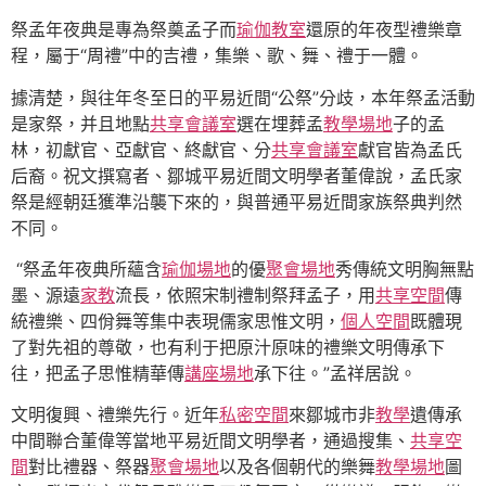
祭孟年夜典是專為祭奠孟子而
瑜伽教室
還原的年夜型禮樂章
程，屬于“周禮”中的吉禮，集樂、歌、舞、禮于一體。
據清楚，與往年冬至日的平易近間“公祭”分歧，本年祭孟活動
是家祭，并且地點
共享會議室
選在埋葬孟
教學場地
子的孟
林，初獻官、亞獻官、終獻官、分
共享會議室
獻官皆為孟氏
后裔。祝文撰寫者、鄒城平易近間文明學者董偉說，孟氏家
祭是經朝廷獲準沿襲下來的，與普通平易近間家族祭典判然
不同。
“祭孟年夜典所蘊含
瑜伽場地
的優
聚會場地
秀傳統文明胸無點
墨、源遠
家教
流長，依照宋制禮制祭拜孟子，用
共享空間
傳
統禮樂、四佾舞等集中表現儒家思惟文明，
個人空間
既體現
了對先祖的尊敬，也有利于把原汁原味的禮樂文明傳承下
往，把孟子思惟精華傳
講座場地
承下往。”孟祥居說。
文明復興、禮樂先行。近年
私密空間
來鄒城市非
教學
遺傳承
中間聯合董偉等當地平易近間文明學者，通過搜集、
共享空
間
對比禮器、祭器
聚會場地
以及各個朝代的樂舞
教學場地
圖