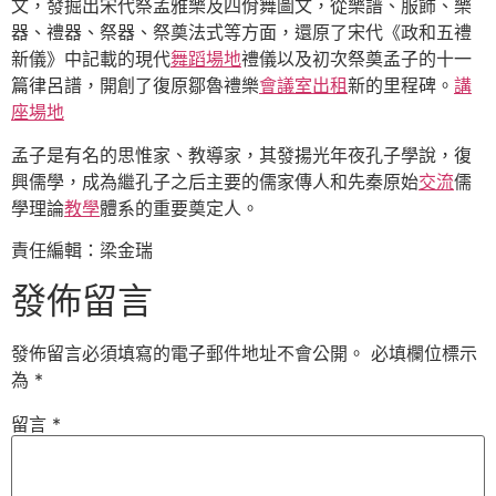
文，發掘出宋代祭孟雅樂及四佾舞圖文，從樂譜、服飾、樂
器、禮器、祭器、祭奠法式等方面，還原了宋代《政和五禮
新儀》中記載的現代
舞蹈場地
禮儀以及初次祭奠孟子的十一
篇律呂譜，開創了復原鄒魯禮樂
會議室出租
新的里程碑。
講
座場地
孟子是有名的思惟家、教導家，其發揚光年夜孔子學說，復
興儒學，成為繼孔子之后主要的儒家傳人和先秦原始
交流
儒
學理論
教學
體系的重要奠定人。
責任編輯：梁金瑞
發佈留言
發佈留言必須填寫的電子郵件地址不會公開。
必填欄位標示
為
*
留言
*