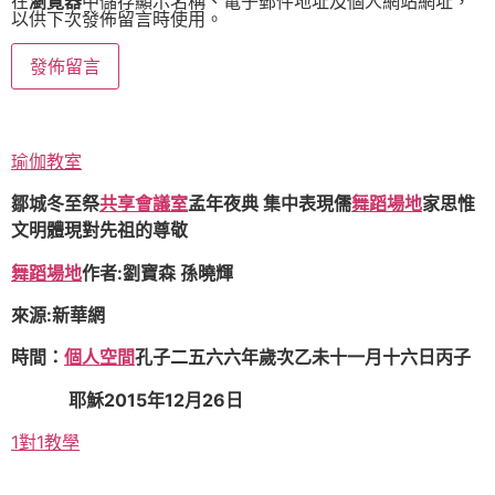
在
瀏覽器
中儲存顯示名稱、電子郵件地址及個人網站網址，
以供下次發佈留言時使用。
瑜伽教室
鄒城冬至祭
共享會議室
孟年夜典 集中表現儒
舞蹈場地
家思惟
文明體現對先祖的尊敬
舞蹈場地
作者:劉寶森 孫曉輝
來源:新華網
時間：
個人空間
孔子二五六六年歲次乙未十一月十六日丙子
耶穌2015年12月26日
1對1教學