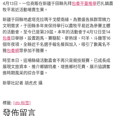
4月13日，一位商販在新疆于田縣先拜
包養平臺推舉
巴扎鎮農
牧平易近活動場賣生果。
新疆于田縣地處塔克拉瑪干戈壁南緣。為豐盛各族群眾精力
文明需求，于田縣多年來保持舉行以農牧平易近為參賽主體
的活動會，至今已是第29屆。本年的活動會于4月12日至14
包養
日舉辦，設置跑馬、賽駱駝、麥熱球、叼羊、斗雞等16
個年夜項，全縣近千名選手報名餐與加入，吸引了數萬名不
雅
包養網
眾參加不雅賽。
時至本日，這場縣級活動嘉會不再只是競技競賽，已成長成
展現文旅資本、推介鄉鎮特產、增進鄉村花費、展示協調奮
進時期風采的綜合平臺。
新華社記者 胡虎虎 攝
標籤:
[db:标签]
發佈留言