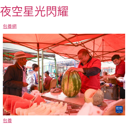
跳
夜空星光閃耀
至
主
要
包養網
內
容
包養