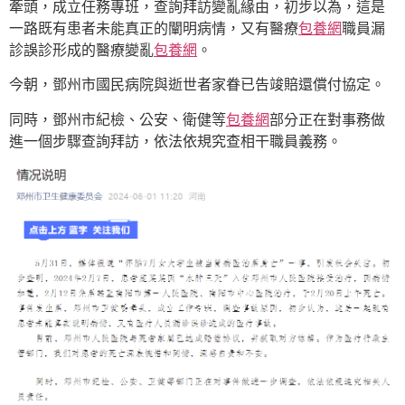
牽頭，成立任務專班，查詢拜訪變亂緣由，初步以為，這是
一路既有患者未能真正的闡明病情，又有醫療
包養網
職員漏
診誤診形成的醫療變亂
包養網
。
今朝，鄧州市國民病院與逝世者家眷已告竣賠還償付協定。
同時，鄧州市紀檢、公安、衛健等
包養網
部分正在對事務做
進一個步驟查詢拜訪，依法依規究查相干職員義務。