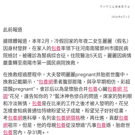
此前報道
據媒體報道，本年2月，冷假回家的年夜二女生麗麗（假名）
因身材發胖，在家人的
包養
率領下往河南南陽鄧州市國民病
院檢討，被確診為腎病綜合征。住院醫治5天后，麗麗因病情
嚴重轉至南陽市第一國民病院挽救。
在挽救經過歷程中，大夫發明麗麗pregnant并胎逝世腹中。
挽救記載顯示，“
包養網
患者腹部膨隆，與孕早期相仿，彩超
提醒pregnant”。會診后以為是懷胎合并
包養
心臟
包養網 花
園
“花兒，誰告知你的？”藍沐神色慘白的問道。席家的勢利眼
和冷淡無情，
包養
是在比來的工作之後才被人發明的。花兒
怎樣會知病普通怙恃總盼望兒子成龍，盼望兒子好好唸書，
考
包養網
進科舉，名列金
包養網價格
榜，再仕進，貢獻
包養
網
祖宗。但是，他的母親
包養
從沒想過“凡事
包養
遜，胎逝世
包養
宮內，孕31周+。