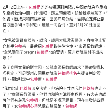
2月12日上午，
包養網
麗麗被轉運到南陽市中間病院急危重癥
孕產婦救治中間，診“走吧，歸去預備吧，該給我媽端茶了。”
他說。斷成果和南陽市第一國民病院分歧，當即設定停止剖
宮取胎手術。手術后，麗麗一向昏倒，直到2月20日逝世
亡。
“女兒被當腎病誤診、誤治、誤用大批激素醫治，直接停止腎
穿刺手
包養
術，最后招
包養網
致掉往性命。”龐師長教師說，
“女兒隱瞞了pregna
包養網
nt的實情，莫非病院檢討不出來
嗎？”
為了查明女兒的逝世因，父親龐師長教師請求了醫療變亂技
巧判定，可是鄧州市國民病院沒
包養網排名
有提交判定資
料，招致判定中
包養
斷。
包養網
“我們想走
包養網
法令法式，但病院不共同我們
包養網
也走不
了。”龐師長教師說，他們也和院方溝經由過程，有大夫也認
可他們有義務
包養網
，但就是不處理題目，現在事發快四個
月了，女
包養網心得
兒還在殯儀館。
包養網