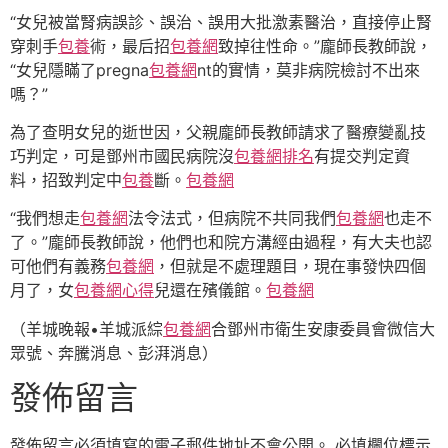
“女兒被當腎病誤診、誤治、誤用大批激素醫治，直接停止腎
穿刺手
包養
術，最后招
包養網
致掉往性命。”龐師長教師說，
“女兒隱瞞了pregna
包養網
nt的實情，莫非病院檢討不出來
嗎？”
為了查明女兒的逝世因，父親龐師長教師請求了醫療變亂技
巧判定，可是鄧州市國民病院沒
包養網排名
有提交判定資
料，招致判定中
包養
斷。
包養網
“我們想走
包養網
法令法式，但病院不共同我們
包養網
也走不
了。”龐師長教師說，他們也和院方溝經由過程，有大夫也認
可他們有義務
包養網
，但就是不處理題目，現在事發快四個
月了，女
包養網心得
兒還在殯儀館。
包養網
（羊城晚報•羊城派綜
包養網
合鄧州市衛生安康委員會微信大
眾號、奔騰消息、彭湃消息）
發佈留言
發佈留言必須填寫的電子郵件地址不會公開。
必填欄位標示