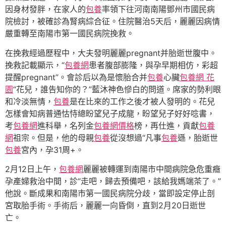
因身材發胖，在家人的
包養
率領下往河南南陽鄧州市國民病
院檢討，被確診為腎病綜合征。住院醫治5天后，麗麗因病情
嚴重轉至南陽市第一國民病院挽救。
在挽救經過歷程中，大夫發明麗麗pregnant并胎逝世腹中。
挽救記載顯示，“
包養網
患者腹部膨隆，與孕早期相仿，彩超
提醒pregnant”。會診后以為是懷胎合并
包養
心臟
包養網 花
園
“花兒，誰告知你的？”藍沐神色慘白的問道。席家的勢利眼
和冷淡無情，
包養
是在比來的工作之後才被人發明的。花兒
怎樣會知病普通怙恃總盼望兒子成龍，盼望兒子好好唸書，
考
包養網
進科舉，名列金
包養網價格
榜，再仕進，貢獻
包養
網
祖宗。但是，他的母親
包養
從沒想過“凡事
包養
遜，胎逝世
包養
宮內，孕31周+。
2月12日上午，
包養網
麗麗被轉運到南陽市中間病院急危重癥
孕產婦救治中間，診“走吧，歸去預備吧，該給我媽端茶了。”
他說。斷成果和南陽市第一國民病院分歧，當即設定停止剖
宮取胎手術。手術后，麗麗一向昏倒，直到2月20日逝世
亡。