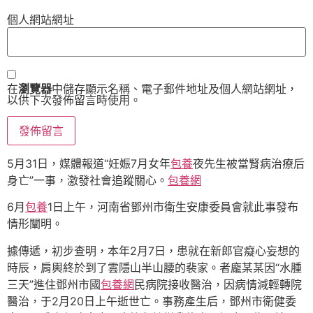
個人網站網址
在
瀏覽器
中儲存顯示名稱、電子郵件地址及個人網站網址，
以供下次發佈留言時使用。
5月31日，媒體報道“妊娠7月女年
包養
夜先生被當腎病治療后
身亡”一事，激發社會追蹤關心。
包養網
6月
包養
1日上午，河南省鄧州市衛生安康委員會就此事發布
情形闡明。
據傳遞，初步查明，本年2月7日，患就在新郎官癡心妄想的
時辰，肩輿終於到了雲隱山半山腰的裴家。者龐某某因“水腫
三天”進住鄧州市國
包養網
民病院接收醫治，因病情減輕轉院
醫治，于2月20日上午逝世亡。事務產生后，鄧州市衛健委