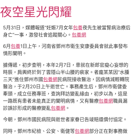
跳
夜空星光閃耀
至
主
要
5月31日，媒體報道“妊娠7月女年
包養
夜先生被當腎病治療后
內
身亡”一事，激發社會追蹤關心。
包養網
容
6月
包養
1日上午，河南省鄧州市衛生安康委員會就此事發布
情形闡明。
據傳遞，初步查明，本年2月7日，患就在新郎官癡心妄想的
時辰，肩輿終於到了雲隱山半山腰的裴家。者龐某某因“水腫
三天”進住鄧州市國
包養網
民病院接收醫治，因病情減輕轉院
醫治，于2月20日上午逝世亡。事務產生后，鄧州市衛健委
牽頭，成立任務專班，查詢拜訪變亂緣由，初步以為，這是
一路既有患者未能真正的闡明病情，又有醫療
包養網
職員漏
診誤診形成的醫療變亂
包養網
。
今朝，鄧州市國民病院與逝世者家眷已告竣賠還償付協定。
同時，鄧州市紀檢、公安、衛健等
包養網
部分正在對事務做