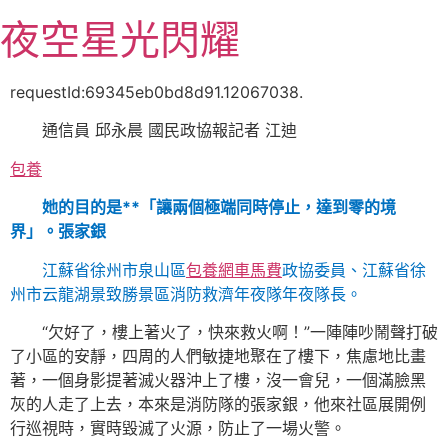
跳
夜空星光閃耀
至
主
要
requestId:69345eb0bd8d91.12067038.
內
通信員 邱永晨 國民政協報記者 江迪
容
包養
她的目的是**「讓兩個極端同時停止，達到零的境
界」。張家銀
江蘇省徐州市泉山區
包養網車馬費
政協委員、江蘇省徐
州市云龍湖景致勝景區消防救濟年夜隊年夜隊長。
“欠好了，樓上著火了，快來救火啊！”一陣陣吵鬧聲打破
了小區的安靜，四周的人們敏捷地聚在了樓下，焦慮地比畫
著，一個身影提著滅火器沖上了樓，沒一會兒，一個滿臉黑
灰的人走了上去，本來是消防隊的張家銀，他來社區展開例
行巡視時，實時毀滅了火源，防止了一場火警。