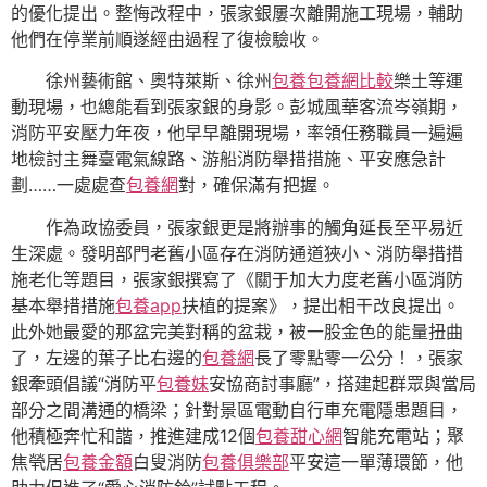
的優化提出。整悔改程中，張家銀屢次離開施工現場，輔助
他們在停業前順遂經由過程了復檢驗收。
徐州藝術館、奧特萊斯、徐州
包養
包養網比較
樂土等運
動現場，也總能看到張家銀的身影。彭城風華客流岑嶺期，
消防平安壓力年夜，他早早離開現場，率領任務職員一遍遍
地檢討主舞臺電氣線路、游船消防舉措措施、平安應急計
劃……一處處查
包養網
對，確保滿有把握。
作為政協委員，張家銀更是將辦事的觸角延長至平易近
生深處。發明部門老舊小區存在消防通道狹小、消防舉措措
施老化等題目，張家銀撰寫了《關于加大力度老舊小區消防
基本舉措措施
包養app
扶植的提案》，提出相干改良提出。
此外她最愛的那盆完美對稱的盆栽，被一股金色的能量扭曲
了，左邊的葉子比右邊的
包養網
長了零點零一公分！，張家
銀牽頭倡議“消防平
包養妹
安協商討事廳”，搭建起群眾與當局
部分之間溝通的橋梁；針對景區電動自行車充電隱患題目，
他積極奔忙和諧，推進建成12個
包養甜心網
智能充電站；聚
焦煢居
包養金額
白叟消防
包養俱樂部
平安這一單薄環節，他