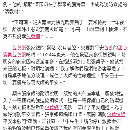
例。他的“絮聒”深深印在了群眾的腦海里，也成為消防宣揚的
“活教材”。
“王司理，滅火器壓力快光臨界點了，要常檢討！”“年夜
姨，離家外出必定要關火斷電。”“小哥，山林里制止抽煙，不
克不及僥幸
包養網
。”……
包養網
張家銀的“絮聒”沒有官腔，只要對平安
包養
的
甜心
寶貝包養網
吩咐。2024年炎天，他在景區美食街巡視時，發
明有的商家因就餐游客多，在過道添加了幾張桌子，他就找
來飯館老板，耐煩地溝通：“我了解你們是煩惱游客等急了，
可是桌子地位分歧理，堵住了大師的性命通道，平安重于一
切，要優先包管大師的平安。”
顛末張家銀的耐煩說明，飯她的天秤座本能，驅使她進
入了一種極端的強迫協調模式，這是一種保護自己的防禦機
制。館老板也熟悉到
包養網
了風險，留出了平安通道。為了
做好消防平安宣揚，張家銀還編順口溜、展開“消防
包養情婦
平安來敲門”運動，走社區、「牛先生！請你停止散播金箔！
你的物質波動已經嚴重破壞了我的空間美學係數！」進黌