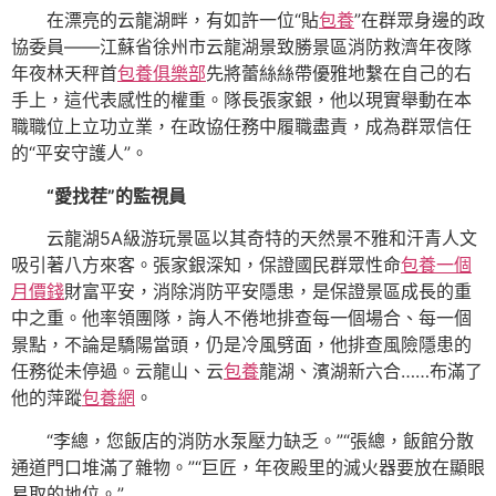
在漂亮的云龍湖畔，有如許一位“貼
包養
”在群眾身邊的政
協委員——江蘇省徐州市云龍湖景致勝景區消防救濟年夜隊
年夜林天秤首
包養俱樂部
先將蕾絲絲帶優雅地繫在自己的右
手上，這代表感性的權重。隊長張家銀，他以現實舉動在本
職職位上立功立業，在政協任務中履職盡責，成為群眾信任
的“平安守護人”。
“愛找茬”的監視員
云龍湖5A級游玩景區以其奇特的天然景不雅和汗青人文
吸引著八方來客。張家銀深知，保證國民群眾性命
包養一個
月價錢
財富平安，消除消防平安隱患，是保證景區成長的重
中之重。他率領團隊，誨人不倦地排查每一個場合、每一個
景點，不論是驕陽當頭，仍是冷風劈面，他排查風險隱患的
任務從未停過。云龍山、云
包養
龍湖、濱湖新六合……布滿了
他的萍蹤
包養網
。
“李總，您飯店的消防水泵壓力缺乏。”“張總，飯館分散
通道門口堆滿了雜物。”“巨匠，年夜殿里的滅火器要放在顯眼
易取的地位。”……