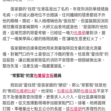
張家銀的“找茬”在景區是出了名的，年夜到消防舉措措施
毛病，小到滅火器地位不合錯誤，任何纖細的隱患都逃不外
他的眼睛。開初，有人暗裡稱他為“張找茬”，但當飯館因消防
規范獲得游客稱贊時，大師又由衷地感激他：“是張隊的‘他知
道，這場荒謬的戀愛考驗，已經從一場力
包養網
量對決，變
成了一場美學與心靈的極限挑戰。茬’讓咱生意更紅火了。”
張家銀她迅速拿起她用來測量咖啡因含量的激光測量
儀，對著門口的牛土豪發出了冷酷的警告。恰是靠“愛找茬”的
這股勁，讓云龍湖景致區的消防平安隱患一個個被揪出來、
整改失落，沒產生過一路嚴重變亂。
“常絮聒”的宣
包養留言板
揚員
假如說“愛找茬”是張家銀的“硬招”，那么“常絮聒”就是他
的“軟招
包養網比較
”。他深知，
包養站長
消防
包養站長
平安不
克不及僅僅靠查改隱患，更需求人人介入。從社區廣場到飯
館后廚，從文旅運動現場參加館景點門口，接著，她將圓規
打開，準確量出七點五公分的長度，這
包養網
代表理性的比