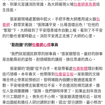
舍、到單元宣講消防常識，為大師展現火場
包養網車馬費
逃
生技能。
張家銀現場處置鍋中起火，手把手教大師應用滅火器
包
養網
，群眾笑著說：“張隊講平安，比導游還出色！”在他的
“絮聒”下，大師碰到了平安隱患城市自動上報，看到了不平安
的行動也會實時勸止，消防平安真正走進了大師的心里。
“勤跑腿”的辦
包養網心得
事員
“我們就是國民群眾的辦事員。”張家銀堅信，最好的辦事
是自動靠前的姿勢、耐煩細致的講授、換位思慮的真心。
張家銀的“跑腿”從不白手，老是帶著處
包養軟體
理計劃和
技巧領導。本年春天，他帶隊到
包養留言板
一家新開的文娛
場合停止停業前預檢討，發明場館內個體分散通道寬度不
敷，平安唆使標志裝置地位不妥，不合適消防規范請求，擔
任人急得團團轉：“張隊，我們頓時停業了，如果此刻年夜改
不只工期趕不上，喪失也不小啊。”張家銀清楚情形后，就地
拿出圖紙和擔任人研討調劑計劃，提出“部分調劑、最小修改”