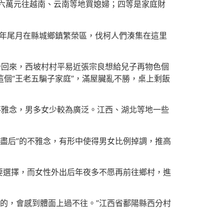
五六萬元往越南、云南等地買媳婦；四等是家庭財
每年尾月在縣城鄉鎮繁榮區，伐柯人們湊集在這里
少回來，西坡村村平易近張宗良想給兒子再物色個
這個“王老五騙子家庭”，滿屋臟亂不勝，桌上剩飯
不雅念，男多女少較為廣泛。江西、湖北等地一些
盡后”的不雅念，有形中使得男女比例掉調，推高
要選擇，而女性外出后年夜多不愿再前往鄉村，進
的，會感到體面上過不往。”江西省鄱陽縣西分村