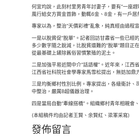
何宜均說，此刻村里男青年討妻子，要有“一座趕
風行給女方買金首飾，動輒6金、8金，有一戶居
專家以為，整治“天價彩禮”亂象，純真經由過程
一是以脫貧促“脫單”。記者回訪甘肅省一些已經
多少數字隨之銳減，比脫貧還難的“脫單”題目正
從最基礎上鏟除舊俗習慣繁殖的泥土。
二是加強平易近間中介“話語權”。近年來，江西
江西省社科院社會學專家馬雪松提出，無妨加鼎
三是均衡鄉村性別比例。專家提出，各級衛計、
中整治，嚴厲B超儀器治理。
四是當局自動“牽線搭橋”。組織鄉村青年相親會
(本組稿件均由記者王賢、余賢紅、梁軍采寫)
發佈留言