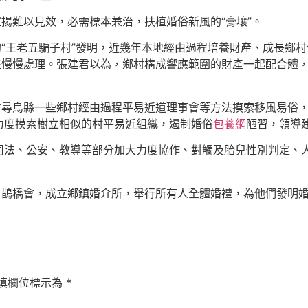
宣揚難以見效，必需標本兼治，扶植婚俗新風的“膏壤”。
的“王老五騙子村”發明，近幾年本地經由過程培養財產、成長鄉
在慢慢處理。張建君以為，鄉村構成響應範圍的財產一起配合體
省尋烏縣一些鄉村經由過程平易近道理事會等方法摸索移風易俗
力度摸索樹立相似的村平易近組織，遏制婚俗
包養網
陋習，領導
司法、公安、教導等部分加大力度協作、對觸及胎兒性別判定、
、鵲橋會，成立鄉鎮婚介所，舉行所有人全體婚禮，為他們發明
填欄位標示為
*