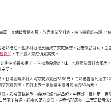
幾萬，其他破費還不算，敗盡家業全抖完，拉下饑饉誰來還？”
婚彩禮在一些鄉村地域反而成了家庭累贅。記者采訪發明，面臨“
包養網
，不少農人家庭債臺高筑。
女比例掉衡親密相干，不只讓婚姻變了味，也嚴重影響社會風尚
升空間。
，甘肅慶陽鄉村人均可安排支出7850元，而彩禮曾經到達了20
還請求買房買車，如許上去一家授室本錢可高達約60萬元。
越低，彩禮累贅越重，婚嫁牴觸也越凸起。中西部一鄉村第一書
二等屬于普通，彩禮10萬元高低，這種情形居多；三等是破費