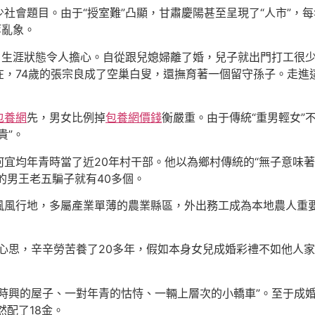
社會題目。由于“授室難”凸顯，甘肅慶陽甚至呈現了“人市”，
等亂象。
，生涯狀態令人擔心。自從跟兒媳婦離了婚，兒子就出門打工很
現在，74歲的張宗良成了空巢白叟，還撫育著一個留守孫子。走進
包養網
先，男女比例掉
包養網價錢
衡嚴重。由于傳統“重男輕女”
貴”。
宜均年青時當了近20年村干部。他以為鄉村傳統的“無子意味著
的男王老五騙子就有40多個。
風風行地，多屬產業單薄的農業縣區，外出務工成為本地農人重
心思，辛辛勞苦養了20多年，假如本身女兒成婚彩禮不如他人家
時興的屋子、一對年青的怙恃、一輛上層次的小轎車”。至于成婚
然配了18金。