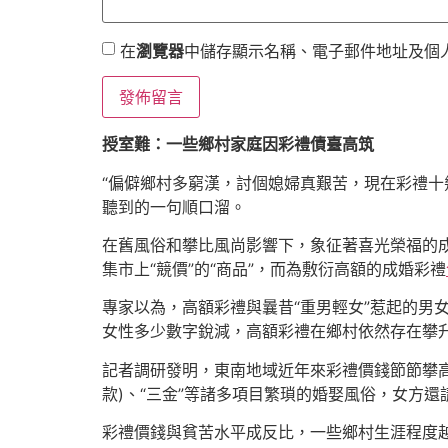
在
瀏覽器
中儲存顯示名稱、電子郵件地址及個
授室難：一些鄉村家庭因彩禮債臺高筑
“偏僻鄉村多窮漢，討個媳婦真艱苦，現在彩禮十
聽到的一句順口溜。
在舊風俗和攀比風尚影響下，象征著喜光榮福的成
集市上“競價”的“商品”，而為敷衍高額的成婚彩禮
專家以為，高額彩禮與曩昔“重男輕女”惹起的男
女性多少數字銳減，高額彩禮在鄉村依然存在攀
記者調研發明，東南地域近年來彩禮價錢節節攀高
款)、“三金”等諸多項目繁瑣的婚娶風俗，女方
彩禮價錢與貧苦水平成反比，一些鄉村生涯程度