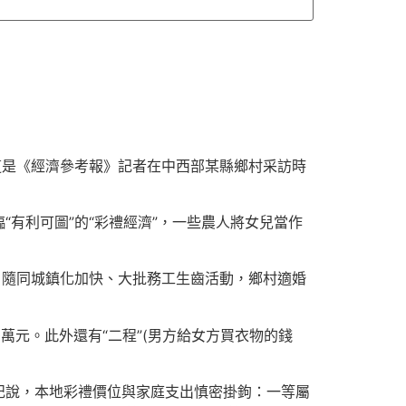
這是《經濟參考報》記者在中西部某縣鄉村采訪時
有利可圖”的“彩禮經濟”，一些農人將女兒當作
。隨同城鎮化加快、大批務工生齒活動，鄉村適婚
萬元。此外還有“二程”(男方給女方買衣物的錢
記說，本地彩禮價位與家庭支出慎密掛鉤：一等屬