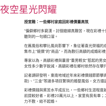
跳
夜空星光閃耀
至
主
要
授室難：一些鄉村家庭因彩禮債臺高筑
內
“偏僻鄉村多窮漢，討個媳婦真艱苦，現在彩禮十
容
聽到的一句順口溜。
在舊風俗和攀比風尚影響下，象征著喜光榮福的成
集市上“競價”的“商品”，而為敷衍高額的成婚彩禮
專家以為，高額彩禮與曩昔“重男輕女”惹起的男
女性多少數字銳減，高額彩禮在鄉村依然存在攀
記者調研發明，東南地域近年來彩禮價錢節節攀高
款)、“三金”等諸多項目繁瑣的婚娶風俗，女方
彩禮價錢與貧苦水平成反比，一些鄉村生涯程度
前提較好者，彩禮20萬元以上，家里有房有車；
力不敷，結不起婚。