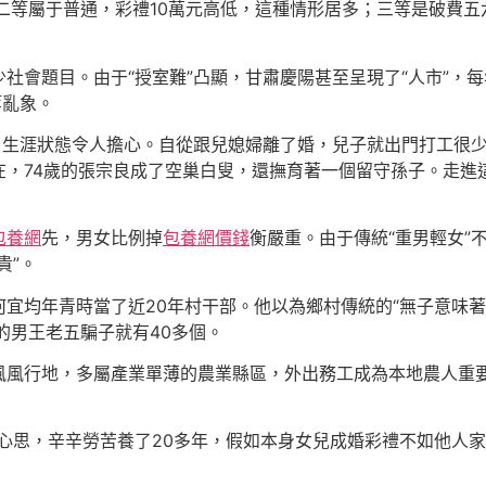
二等屬于普通，彩禮10萬元高低，這種情形居多；三等是破費
社會題目。由于“授室難”凸顯，甘肅慶陽甚至呈現了“人市”，
等亂象。
，生涯狀態令人擔心。自從跟兒媳婦離了婚，兒子就出門打工很
現在，74歲的張宗良成了空巢白叟，還撫育著一個留守孫子。走進
包養網
先，男女比例掉
包養網價錢
衡嚴重。由于傳統“重男輕女”
貴”。
宜均年青時當了近20年村干部。他以為鄉村傳統的“無子意味著
的男王老五騙子就有40多個。
風風行地，多屬產業單薄的農業縣區，外出務工成為本地農人重
心思，辛辛勞苦養了20多年，假如本身女兒成婚彩禮不如他人家