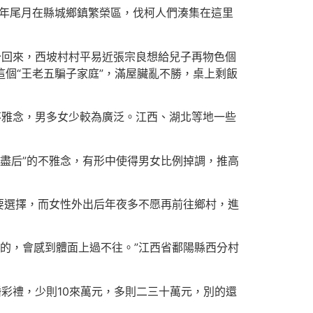
每年尾月在縣城鄉鎮繁榮區，伐柯人們湊集在這里
少回來，西坡村村平易近張宗良想給兒子再物色個
這個“王老五騙子家庭”，滿屋臟亂不勝，桌上剩飯
不雅念，男多女少較為廣泛。江西、湖北等地一些
盡后”的不雅念，有形中使得男女比例掉調，推高
要選擇，而女性外出后年夜多不愿再前往鄉村，進
的，會感到體面上過不往。”江西省鄱陽縣西分村
彩禮，少則10來萬元，多則二三十萬元，別的還