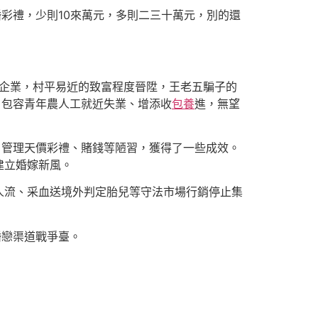
彩禮，少則10來萬元，多則二三十萬元，別的還
村企業，村平易近的致富程度晉陞，王老五騙子的
，包容青年農人工就近失業、增添收
包養
進，無望
，管理天價彩禮、賭錢等陋習，獲得了一些成效。
建立婚嫁新風。
人流、采血送境外判定胎兒等守法市場行銷停止集
婚戀渠道戰爭臺。