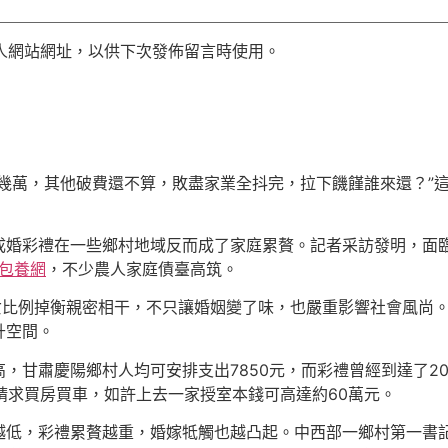
人網站網址，以供下次發佈留言時使用。
幾萬，其他破費還不算，敗盡家業全抖完，拉下饑饉誰來還？”
婚彩禮在一些鄉村地域反而成了家庭累贅。記者采訪發明，面臨“
包養網
，不少農人家庭債臺高筑。
女比例掉衡親密相干，不只讓婚姻變了味，也嚴重影響社會風尚
升空間。
，甘肅慶陽鄉村人均可安排支出7850元，而彩禮曾經到達了20
還請求買房買車，如許上去一家授室本錢可高達約60萬元。
越低，彩禮累贅越重，婚嫁牴觸也越凸起。中西部一鄉村第一書