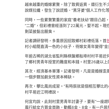
越來越重的婚嫁累贅，除了致貧返貧，還衍生不少
說媒拉纖，發生了說謊婚、“黑牙婆”個人工作化
同時，一些累贅繁重的家庭“養老扶幼”題目凸起
“二婚”，但彩禮曾經漲到了22萬元，娶不起。
剩菜披髮出餿臭。
記者調研發明，多重原因招致鄉村彩禮低落。首
村小組簡直清一色的小伙子，待嫁女青年變得“金
年逾古稀的湖北省監利縣棋盤鄉船埠村村平易近何
了鄉村男青年授室的難度和本錢。村里26歲以上
其次，經濟基本單薄。記者發明，凡是是婚嫁歪
一個步驟加劇女性資本稀缺。
再次，攀比風尚成習。“有時辰就是個相互攀比的
村平易近江明禮說。
何宜均說，此刻村里男青年討妻子，要有“一座趕
風行給女方買金首飾，動輒6金、8金，有一戶居