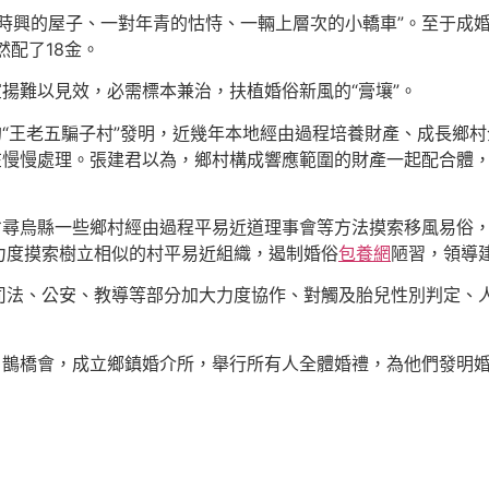
時興的屋子、一對年青的怙恃、一輛上層次的小轎車”。至于成婚
然配了18金。
宣揚難以見效，必需標本兼治，扶植婚俗新風的“膏壤”。
的“王老五騙子村”發明，近幾年本地經由過程培養財產、成長鄉
在慢慢處理。張建君以為，鄉村構成響應範圍的財產一起配合體
省尋烏縣一些鄉村經由過程平易近道理事會等方法摸索移風易俗
力度摸索樹立相似的村平易近組織，遏制婚俗
包養網
陋習，領導
司法、公安、教導等部分加大力度協作、對觸及胎兒性別判定、
、鵲橋會，成立鄉鎮婚介所，舉行所有人全體婚禮，為他們發明