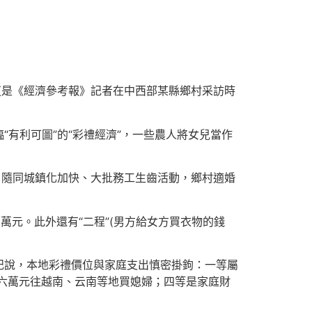
這是《經濟參考報》記者在中西部某縣鄉村采訪時
有利可圖”的“彩禮經濟”，一些農人將女兒當作
。隨同城鎮化加快、大批務工生齒活動，鄉村適婚
萬元。此外還有“二程”(男方給女方買衣物的錢
記說，本地彩禮價位與家庭支出慎密掛鉤：一等屬
五六萬元往越南、云南等地買媳婦；四等是家庭財