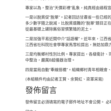
專家以為，整治“天價彩禮”亂象，純真經由過程
一是以脫貧促“脫單”。記者回訪甘肅省一些已經
多少數字隨之銳減，比脫貧還難的“脫單”題目正
從最基礎上鏟除舊俗習慣繁殖的泥土。
二是加強平易近間中介“話語權”。近年來，江西
江西省社科院社會學專家馬雪松提出，無妨加鼎
三是均衡鄉村性別比例。專家提出，各級衛計、
中整治，嚴厲B超儀器治理。
四是當局自動“牽線搭橋”。組織鄉村青年相親會
(本組稿件均由記者王賢、余賢紅、梁軍采寫)
發佈留言
發佈留言必須填寫的電子郵件地址不會公開。
必