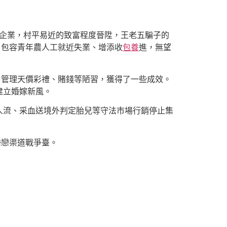
村企業，村平易近的致富程度晉陞，王老五騙子的
，包容青年農人工就近失業、增添收
包養
進，無望
，管理天價彩禮、賭錢等陋習，獲得了一些成效。
建立婚嫁新風。
人流、采血送境外判定胎兒等守法市場行銷停止集
婚戀渠道戰爭臺。