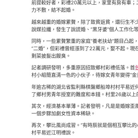
前提較好者，彩禮20萬元以上，家里有房有車；
力不敷，結不起婚。
越來越重的婚嫁累贅，除了致貧返貧，還衍生不少
說媒拉纖，發生了說謊婚、“黑牙婆”個人工作化
同時，一些累贅繁重的家庭“養老扶幼”題目凸起
“二婚”，但彩禮曾經漲到了22萬元，娶不起。
剩菜披髮出餿臭。
記者調研發明，多重原因招致鄉村彩禮低落。首
村小組簡直清一色的小伙子，待嫁女青年變得“金
年逾古稀的湖北省監利縣棋盤鄉船埠村村平易近何
了鄉村男青年授室的難度和本錢。村里26歲以上
其次，經濟基本單薄。記者發明，凡是是婚嫁歪
一個步驟加劇女性資本稀缺。
再次，攀比風尚成習。“有時辰就是個相互攀比的
村平易近江明禮說。