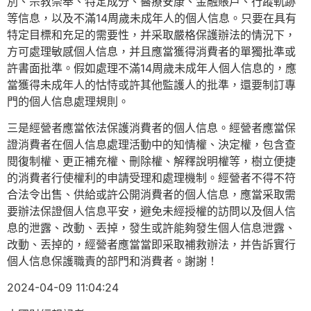
別、宗教崇奉、特定成分、醫療安康、金融賬戶、行蹤軌跡
等信息，以及不滿14周歲未成年人的個人信息。只要在具有
特定目標和充足的需要性，并采取嚴格保護辦法的情況下，
方可處理敏感個人信息，并且應當獲得消費者的單獨批準或
許書面批準。假如處理不滿14周歲未成年人個人信息的，應
當獲得未成年人的怙恃或許其他監護人的批準，還要制訂專
門的個人信息處理規則。
三是經營者應當依法保護消費者的個人信息。經營者應當保
證消費者在個人信息處理活動中的知情權、決定權，包含查
閱復制權、更正補充權、刪除權、解釋說明權等，樹立便捷
的消費者行使權利的申請受理和處理機制。經營者不得不符
合法令出售、供給或許公開消費者的個人信息，應當采取需
要辦法保證個人信息平安，避免未經授權的訪問以及個人信
息的泄露、改動、丟掉，發生或許能夠發生個人信息泄露、
改動、丟掉的，經營者應當當即采取補救辦法，并告訴實行
個人信息保護職責的部門和消費者。謝謝！
2024-04-09 11:04:24