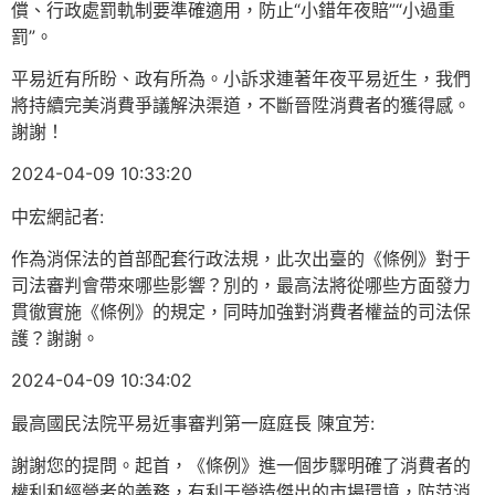
償、行政處罰軌制要準確適用，防止“小錯年夜賠”“小過重
罰”。
平易近有所盼、政有所為。小訴求連著年夜平易近生，我們
將持續完美消費爭議解決渠道，不斷晉陞消費者的獲得感。
謝謝！
2024-04-09 10:33:20
中宏網記者:
作為消保法的首部配套行政法規，此次出臺的《條例》對于
司法審判會帶來哪些影響？別的，最高法將從哪些方面發力
貫徹實施《條例》的規定，同時加強對消費者權益的司法保
護？謝謝。
2024-04-09 10:34:02
最高國民法院平易近事審判第一庭庭長 陳宜芳:
謝謝您的提問。起首，《條例》進一個步驟明確了消費者的
權利和經營者的義務，有利于營造傑出的市場環境，防范消