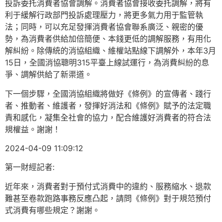
投訴委托消費者協會調解。消費者協會接收委托調解，將有
利于緩解行政部門投訴處理壓力，將更多氣力用于監管執
法；同時，可以充足發揮消費者協會聯系廣泛、親密的優
勢，為消費者供給加倍簡便、本錢更低的調解服務，有用化
解糾紛。除傳統的消協組織、維權站點線下調解外，本年3月
15日，全國消協聰明315平臺上線試運行，為消費糾紛的息
爭、調解供給了新渠道。
下一個步驟，全國消協組織將做好《條例》的宣傳者、踐行
者、推動者、維護者，發揮好消法和《條例》賦予的法定職
責和感化，凝集全社會的協力，配合維護好消費者的符合法
規權益。謝謝！
2024-04-09 11:09:12
第一財經記者:
近年來，消費者對于預付式消費中的違約、服務縮水、退款
難甚至卷款跑路事務反應凸起，請問《條例》對于規范預付
式消費有哪些規定？謝謝。