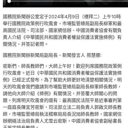
國務院新聞辦公室定于2024年4月9日（禮拜二）上午10時
舉行國務院政策例行吹風會，市場監管總局副局長柳軍和最
高國民法院、司法部、國家網信辦、中國消費者協會有關負
責人介紹《中華國民共和國消費者權益保護法實施條例》有
關情況，并答記者問。
國務院新聞辦新聞局副局長、新聞發言人 邢慧娜:
密斯們、師長教師們，大師上午好！歡迎列席國務院政策例
行吹風會。近日《中華國民共和國消費者權益保護法實施條
例》已經正式發布，為了幫助大師更好地清楚相關情況，明
天的吹風會我們邀請到市場監管總局副局長柳軍師長教師，
請他向大師介紹《條例》有關情況，并答覆大師關心的問
題。列席明天吹風會的還有：最高國民法院平易近事審判第
一庭庭長陳宜芳密斯，司法部立法二局負責人郭啟文師長教
師，市場監管總局執法稽察局局長況旭師長教師，國家網信
辦網絡法治局負責人尤雪云密斯，中國消費者協會副秘書長
王振宇師長教師。