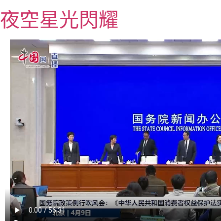
跳
夜空星光閃耀
至
主
要
內
容