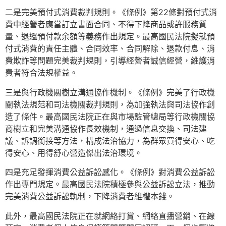
二是完美預付式消費裁判規則。《條例》第22條對預付式消
費中經營者應當訂立書面合同、不得下降商品或許服務質
量、退還預付款余額等義務作出規定。最高國民法院擬就預
付式消費的責任主體、合同效率、合同解除、退款付息、消
費欺詐等問題完美裁判規則，引導經營者誠信經營，維護消
費者符合法規權益。
三是與行政機關樹立溝通協作機制。《條例》完美了行政機
關執法規范和司法機關裁判規則，為加強執法與司法協作創
造了條件。最高國民法院正在與市場監管總局等行政機關協
商樹立和完美溝通協作長效機制，通過信息交換、司法建
議、訴調銜接等方法，構成法治協力，為群眾買得安心、吃
得安心、用得舒心營造傑出法治環境。
四是充足發揮消費公益訴訟感化。《條例》對消費公益訴訟
作出專門規定。最高國民法院積極參與公益訴訟立法，推動
完美消費公益訴訟軌制，下降消費者維權本錢。
此外，最高國民法院正在就網絡打賞、網絡直播營銷、在線