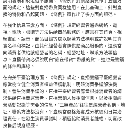
說明發展和規范還不服衡。《條例》對網絡消費作了五個方
面的規定，這些對直播帶貨同樣適用。在此基礎上，針對直
播的特徵和凸起問題，《條例》還作出了多方面的規范。
在強化信息表露方面，《條例》規定經營者通過網絡、電
視、電話、郵購等方法供給商品服務的，應當在其首頁、視
頻畫面、語音、商品目錄等處以顯著方法標明或許說明其真
實名稱和標記。由其他經營者實際供給商品服務的，還應當
向消費者供給該經營者的名稱、經營地址、聯系方法等信
息。直播帶貨必須說明白“誰在帶貨”“帶誰的貨”，這也是營銷
的條件和底線。
在完美平臺治理方面，《條例》規定，直播營銷平臺經營者
應當樹立健全消費者權益保護軌制，明確消費爭議解決機
制。發生消費爭議的，直播平臺經營者應當根據消費者的請
求供給直播間運營者、直播營銷人員相關信息，以及相關經
營活動記錄等需要的信息，“三無產品”往往是經營者名稱、地
址、聯系方法都沒有，平臺應當嚴格落實成分核驗和日常治
理責任，在發生消費爭議時，積極協助消費者維權，切實改
良售后親身經歷。