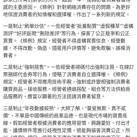
感的主要原因。《條例》針對網絡消費存在的問題，為更好
地保證消費者的知情權和選擇權，作出了一系列新的規定。
一是制止“刷單炒信”。一些經營者“批量點贊”“虛假種草”“虛構
測評”“好評返現”“刪除差評”等行為，損害了公正競爭和公正
買賣。《條例》規定，經營者不得虛構買賣信息、經營數
據，不得改動、偽造、隱匿用戶評價等，避免欺騙、誤導消
費者。
二是制止“強制搭售”。一些經營者掃碼付出強制注冊、在線訂
票捆綁代金券等行為，侵略了消費者自立選擇權。《條例》
規定，經營者不得應用技術手腕，強制或許變相強制消費者
購買商品、接收服務。經營者通過搭配、組合等方法供給商
品服務的，應當以顯著的方法提請消費者留意。
三是制止“年夜數據殺熟”。大師了解，“童叟無欺、真不貳
價”，不單是中國傳統的商業品德，也是現代市場的買賣底
線。假如經營者根據消費者的應用習慣、興趣愛好、付出才
能、議價條件等進行歧視性定價，很能夠損害消費公正。所