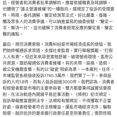
后，經營者和消費者批準調解的，應當依據職責及時調解，
也體現了“誰主管誰維權”的一種取向。還規定了投訴的受理要
件、時限、委托調解、鑒定檢測等法式，好比嚴重、復雜、
觸及眾多人的消費爭議，可以納進當局的抽查檢驗，“鑒定一
次、解決一片”，這也緩解了消費者經常反應的鑒定貴、鑒定
難的痛點。
最后，規范消費索賠。消費糾紛是市場經濟成長的煩惱，我
們始終暢通訴求渠道，支撐社會監督，實行舉報獎勵，“打假
人人有責”。但近年來惡意索賠舒展，破壞營商環境、濫用公
共資源，還妨礙通俗消費者維權。有的夾帶、偷換、造假，
被公安機關查獲，有的以“碰瓷”瑕疵為業，一本萬利。往年，
市場監管系統接收投訴1740.3萬件，我們算了一下，參與投
訴的人均1.8件，而有人投訴超過3000件。我們認為，消費者
和經營者都是市場的主要參與者，雙方都要秉持誠實信譽原
則、在法治軌道內開展平易近事活動。《條例》初次規定，
投訴舉報應當遵照法令、法規和有關規定，不得攫取不正當
好處，損害經營者符合法規權益，擾亂市場經濟次序；騙取
賠償、敲詐訛詐的要承擔行政責任甚至刑事責任；懲罰性賠