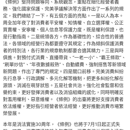
《條例》堅持問題導向、系統觀念，重點在細化經營者義
務、強化國家保護、完美爭議解決等方面作出了一系列的規
定，我們總結了一下，有五個方面的亮點。一是以人為本。
周全加年夜了對消費者平安權、知情權、自立選擇權、公正
買賣權、安寧權、個人信息等保護力度，既是權利保證，也
是行動指南。二是統領各方。作為基礎性的、綜合性的普通
法，各領域的經營行為都要遵守其規定；作為傾斜保護消費
者的特別法，各行業的規章軌制都要合適其精力。三是與時
俱進。對預付式消費、直播帶貨、“一老一小”、“霸王條款”、
“刷單炒信”、“年夜數據殺熟”、自動續費、強制搭售等新領域
新問題，作出了專門的規定。四是關口前移。完美消費糾紛
先行息爭、行政調解、多元化解等機制，把更多糾紛化解在
源頭、消滅在萌芽狀態。五是社會共治。強化社會監督和信
譽約束，更好發揮消費者以及消協組織的感化，同時明確反
對濫用權利、惡意維權。《條例》的出臺將更好支撐消費者
依法維權，更好指引經營者依法經營，更好推動消費市場繁
榮發展。
本年是消法實施30周年，《條例》也將于7月1日起正式失