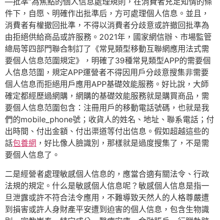
—批準”為焦點的個人信息處理規則，在消費者充足知情的條
件下，自愿、明確作出批準后，方可處理個人信息。並且，
消費者有權撤回批準，不得以消費者分歧意或許撤回批準為
由拒絕供給商品或許服務。2021年，國家網信辦、市場監管
總局等四部門聯合制訂了《常見類型移動互聯網應用法式需
要個人信息范圍規定》，明確了39種常見類型APP的需要個
人信息范圍，規定APP運營者不得因用戶分歧意搜集非需要
個人信息而拒絕用戶應用APP基礎效能服務。好比說，大師
確定都經歷過網購，網購的基礎效能服務就是購買商品，需
要個人信息范圍包含：注冊用戶的移動電話號碼，也就是我
們的mobile_phone號；收貨人的姓名、地址、聯系電話；付
出時間、付出金額、付出渠道等付出信息。假如超越這些的
話
包養網
，好比像人臉識別，那樣就是過度搜集了，不是需
要個人信息了。
二是經營者處理敏感個人信息的，應當合適有關法令、行政
法規的規定。什么是敏感個人信息呢？敏感個人信息是指一
旦泄露或許不符合法令應用，不難導致天然人的人格尊嚴遭
到損害或許人身財產平安遭到迫害的個人信息，包含生物識