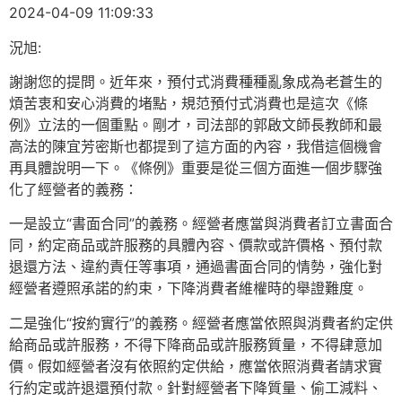
2024-04-09 11:09:33
況旭:
謝謝您的提問。近年來，預付式消費種種亂象成為老蒼生的
煩苦衷和安心消費的堵點，規范預付式消費也是這次《條
例》立法的一個重點。剛才，司法部的郭啟文師長教師和最
高法的陳宜芳密斯也都提到了這方面的內容，我借這個機會
再具體說明一下。《條例》重要是從三個方面進一個步驟強
化了經營者的義務：
一是設立“書面合同”的義務。經營者應當與消費者訂立書面合
同，約定商品或許服務的具體內容、價款或許價格、預付款
退還方法、違約責任等事項，通過書面合同的情勢，強化對
經營者遵照承諾的約束，下降消費者維權時的舉證難度。
二是強化“按約實行”的義務。經營者應當依照與消費者約定供
給商品或許服務，不得下降商品或許服務質量，不得肆意加
價。假如經營者沒有依照約定供給，應當依照消費者請求實
行約定或許退還預付款。針對經營者下降質量、偷工減料、