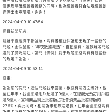
按照治安治理處罰法等有關法令予以處理。《條例》在進一
個步驟明確經營者義務的同時，也為經營者符合法規經營創
造傑出市場環境。謝謝！
2024-04-09 10:47:54
極目新聞記者:
隨著平臺經濟不斷發展，消費者權益保護也出現了一些新的
問題，虛假營銷、“年夜數據殺熟”、自動續費、退款難等問題
遭到了廣泛關注。請問《條例》對于規范網絡消費有哪些新
的規定？謝謝。
2024-04-09 10:53:14
柳軍:
謝謝您的提問，這個問題我來答覆。根據有關方面統計，截
至往年末，我國網購用戶超過了9億人，在線觀光預訂用戶超
過5億人，實物商品網上批發額占社會消費品批發總額的
27.6%，與此同時，相關訴求也疾速增長，往年全國網絡消費
訴求占所有的訴求的56%，超過一半，成為影響消費者獲得