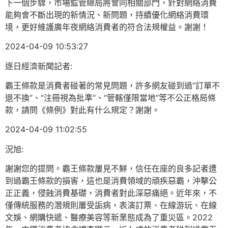
下一個步驟，市場監管總局將會同相關部門，針對網絡消費
能夠會不斷出現的新情況、新問題，持續優化網絡消費環
境，更好維護廣年夜網絡消費者的符合法規權益。謝謝！
2024-04-09 10:53:27
逐日經濟新聞記者:
霸王條款是消費者碰著的常見問題，許多網友碰到過“訂單不
退不換”、“注冊視為批準”、“管轄僅限當地”等不公正格局條
款，請問《條例》對此有什么規定？謝謝。
2024-04-09 11:02:55
況旭:
謝謝您的提問。霸王條款屢見不鮮，信任在座的良多記者遭
到過霸王條款的損害，這也是消費領域的頑疾惡霸，沖擊公
正正義，侵蝕消費基礎，消費者對此深惡痛絕。近年來，不
僅傳統服務的潛規則屢受詬病，表演訂票、在線游玩、在線
文娛、網購快遞、醫療美容等新業態成為了重災區。2022