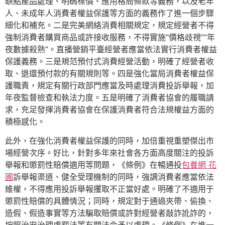
缺點產品處理、明碼標價、應用格局條款等義務，以及老年
人、未成年人消費者權益保護等方面的義務作了進一個步驟
細化和補充。二是完美網絡消費相關規定，規定經營者不得
強制消費者購買商品或許接收服務，不得實施“價格歧視”“年
夜數據殺熟”。直播營銷平臺經營者應當依法實行消費者權益
保護義務。三是規范預付式消費經營活動，明確了經營者收
取、退還預付款的有關規則等。四是強化當局消費者權益保
護職責，規定有關行政部門應當及時處理消費投訴舉報，加
年夜監督檢查和執法力度。五是明確了消費者協會的履職請
求，充足發揮消費者協會在保護消費者符合法規權益方面的
積極感化。
此外，在強化消費者權益保護的同時，加倍重視重塑傑出市
場經營次序。好比，針對多年來社會各方面高度關注的投訴
舉報和懲罰性賠償適用等問題，《條例》在暢通投
包養網 花
圃
訴舉報渠道、健全受理機制的同時，強調消費者應當依法
維權，不得應用投訴舉報攫取不正當好處。明確了不適用于
懲罰性賠償的具體情況；同時，規定對于通過夾帶、偷換、
造假、假造事實等方法騙取賠償或許對經營者敲詐訛詐的，