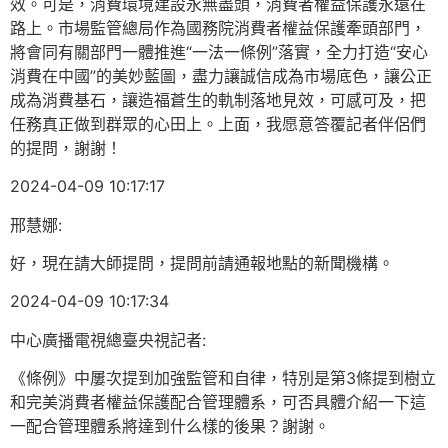
效。可是，消費環境建設永無盡頭，消費者權益保護永遠在
路上。市場監管總局作為國務院消費者權益保護牽頭部門，
將會同有關部門一體推進“一法一條例”落實，全力打造“安心
消費在中國”的美妙藍圖，盡力讓誠信成為市場底色，讓公正
成為消費基石，讓造福蒼生的軌制落地見效，可感可及，把
任務真正做到群眾的心田上。上面，我愿意答覆記者伴侶們
的提問，謝謝！
2024-04-09 10:17:17
邢慧娜:
好，現在請大師提問，提問前請通報地點的新聞機構。
2024-04-09 10:17:34
中心廣播電視總臺央視記者:
《條例》中屢次提到加強監管和自律，特別是第3條提到樹立
和完美消費者權益保護配合管理體系，可否具體介紹一下這
一配合管理體系將達到什么樣的後果？謝謝。