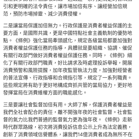
引和更明確的法令責任，讓市場加倍有序、讓經營加倍規
范，預防市場掉靈、減少消費侵權。
二是讓當局保護加倍無力。行政保護是消費者權益保護的主
要方面，是國際共識，更是中國特點社會主義軌制的優勢地
點。《條例》強化當局牽頭感化，規定各級當局都要加強對
消費者權益保護任務的指導，具體就是要組織、協調、催促
有關行政部門做好消費者權益保護任務。同時，《條例》細
化了有關行政部門職責，好比請求及時處理投訴舉報，開展
消費預警和風險提醒，加年夜監管執法力度，加強對經營者
的普法宣傳、行政指導和合規指引等，規定了一系列職責。
這些規定將有助于更好地構成齊抓共管的當局協力，更好地
發揮當局在消費維權方面的職能感化。
三是要讓社會監督加倍有用。大師了解，保護消費者權益是
我們全社會配合的責任，離不開強年夜的社會監督。社會監
督的氣力比我們普通的監督氣力更為強年夜。《條例》走新
時代群眾路線，初次將消費投訴信息公示上升為法定義務，
創新了消費領域信譽體系，讓我們14億消費者成為無所不在