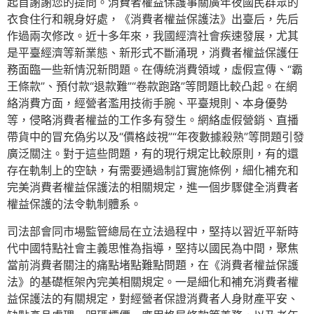
起首謝謝您的提問。消費者權益保護事關廣年夜國民群眾的
衣食住行和親身好處，《消費者權益保護法》出臺后，先后
作過兩次修改。近十多年來，我國經濟社會疾速發展，尤其
是平臺經濟等新業態、新形式不斷涌現，消費者權益保護任
務面臨一些新情況新問題。在傳統消費領域，虛假宣傳、“霸
王條款”、預付款“退款難”“卷款跑路”等問題比較凸起。在網
絡消費方面，經營者濫用技術手腕、平臺規則、本身優勢
等，侵略消費者權益的工作多有發生。網絡虛假營銷、直播
帶貨中的冒充偽劣以及“價格歧視”“年夜數據殺熟”等問題引發
廣泛關注。對于這些問題，有的現行規定比較原則，有的還
存在軌制上的空缺，有需要通過制訂實施條例，細化補充和
完美消費者權益保護法的相關規定，進一個步驟健全消費者
權益保護的法令軌制體系。
司法部會同市場監管總局在立法過程中，堅持以習近平新時
代中國特點社會主義思惟為指導，堅持以國民為中間，聚焦
當前消費者關注的痛點堵點難點問題，在《消費者權益保護
法》的基礎框架內完美相關規定。一是細化和補充消費者權
益保護法的有關規定，對經營者保證消費者人身財產平安、