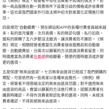
以《條例》規定，經營者不得在消費者不知情的情況下，對
統一商品服務在劃一買賣條件下設置分歧的價格或許收費標
準。這也是我們國家外行政法規中初次對差異化定價進行規
范。
四是規范“自動續費”。現在網站和APP的各種付費會員越來越
多，有的首月優惠、次月高價，有的默認勾選、私行扣款，
還有的跳轉了五六步都沒法撤消，讓消費者防不勝防。《條
例》規定，相關經營者應當在消費者接收服務前和自動展
期、自動續費前，分兩次以顯著的方法提請消費者留意，同
時還應當為消費者
包養網
供給顯著、簡便的隨時撤消或許變
更的選項。
五是保證“無來由退貨”。七日無來由退貨已經成了我們網購的
標配，可是依然有一些商家以各種來由推托。《條例》規
定，經營者不得限縮法定的無來由退貨范圍；對不適用無來
由退貨的商品，應當以顯著的方法進行標注，提醒消費者在
購買時確認，不得作消費者默認批準的選項。同時，未經消
費者確認，不得拒絕無來由退貨。