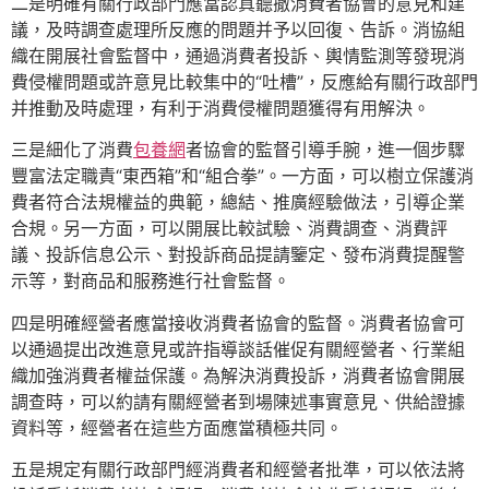
二是明確有關行政部門應當認真聽撤消費者協會的意見和建
議，及時調查處理所反應的問題并予以回復、告訴。消協組
織在開展社會監督中，通過消費者投訴、輿情監測等發現消
費侵權問題或許意見比較集中的“吐槽”，反應給有關行政部門
并推動及時處理，有利于消費侵權問題獲得有用解決。
三是細化了消費
包養網
者協會的監督引導手腕，進一個步驟
豐富法定職責“東西箱”和“組合拳”。一方面，可以樹立保護消
費者符合法規權益的典範，總結、推廣經驗做法，引導企業
合規。另一方面，可以開展比較試驗、消費調查、消費評
議、投訴信息公示、對投訴商品提請鑒定、發布消費提醒警
示等，對商品和服務進行社會監督。
四是明確經營者應當接收消費者協會的監督。消費者協會可
以通過提出改進意見或許指導談話催促有關經營者、行業組
織加強消費者權益保護。為解決消費投訴，消費者協會開展
調查時，可以約請有關經營者到場陳述事實意見、供給證據
資料等，經營者在這些方面應當積極共同。
五是規定有關行政部門經消費者和經營者批準，可以依法將