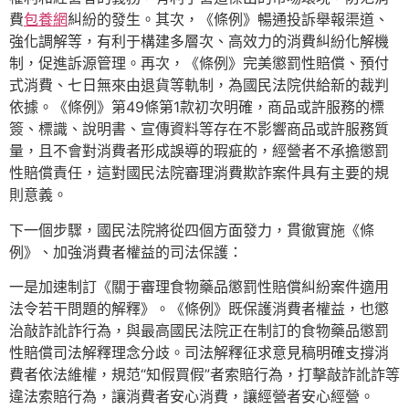
費
包養網
糾紛的發生。其次，《條例》暢通投訴舉報渠道、
強化調解等，有利于構建多層次、高效力的消費糾紛化解機
制，促進訴源管理。再次，《條例》完美懲罰性賠償、預付
式消費、七日無來由退貨等軌制，為國民法院供給新的裁判
依據。《條例》第49條第1款初次明確，商品或許服務的標
簽、標識、說明書、宣傳資料等存在不影響商品或許服務質
量，且不會對消費者形成誤導的瑕疵的，經營者不承擔懲罰
性賠償責任，這對國民法院審理消費欺詐案件具有主要的規
則意義。
下一個步驟，國民法院將從四個方面發力，貫徹實施《條
例》、加強消費者權益的司法保護：
一是加速制訂《關于審理食物藥品懲罰性賠償糾紛案件適用
法令若干問題的解釋》。《條例》既保護消費者權益，也懲
治敲詐訛詐行為，與最高國民法院正在制訂的食物藥品懲罰
性賠償司法解釋理念分歧。司法解釋征求意見稿明確支撐消
費者依法維權，規范“知假買假”者索賠行為，打擊敲詐訛詐等
違法索賠行為，讓消費者安心消費，讓經營者安心經營。