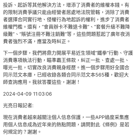
投訴、起訴等其他解決方法，增添了消費者的維權本錢。有
的限制消費爭議只能由經營者居處地法院管轄，消除了消費
者選擇合同實行地、侵權行為地起訴的權利，進步了消費者
維權門檻。還有，“會員辦卡不難退卡難”、“套餐升級不難降
級難”、“賬號注冊不難注銷難”等，這些問題惹起了廣年夜消
費者強烈不滿，應當及時糾正。
下一個步驟，我們將鼎力開展平易近生領域“鐵拳”行動、守護
消費專項執法行動，瞄準霸王條款，糾正一批、查處一批、
曝光一批，切實改良消費親身經歷。進一個步驟用好全國合
同示范文本庫，已經收錄各類合同示范文本565種，歡迎大
師查詢應用。我就答覆這些，謝謝！
2024-04-09 11:03:06
光亮日報記者:
現在消費者越來越關注個人信息保護，一些APP過度采集應
用個人信息成為近年來的熱點問題，請問對此《條例》是若
何規定的？謝謝。