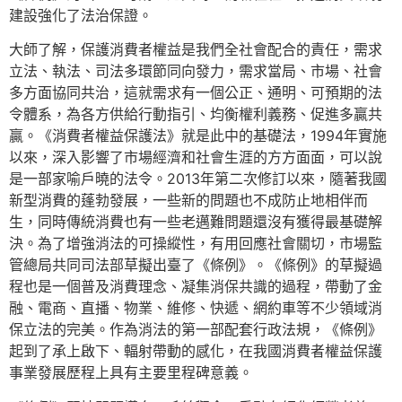
建設強化了法治保證。
大師了解，保護消費者權益是我們全社會配合的責任，需求
立法、執法、司法多環節同向發力，需求當局、市場、社會
多方面協同共治，這就需求有一個公正、通明、可預期的法
令體系，為各方供給行動指引、均衡權利義務、促進多贏共
贏。《消費者權益保護法》就是此中的基礎法，1994年實施
以來，深入影響了市場經濟和社會生涯的方方面面，可以說
是一部家喻戶曉的法令。2013年第二次修訂以來，隨著我國
新型消費的蓬勃發展，一些新的問題也不成防止地相伴而
生，同時傳統消費也有一些老邁難問題還沒有獲得最基礎解
決。為了增強消法的可操縱性，有用回應社會關切，市場監
管總局共同司法部草擬出臺了《條例》。《條例》的草擬過
程也是一個普及消費理念、凝集消保共識的過程，帶動了金
融、電商、直播、物業、維修、快遞、網約車等不少領域消
保立法的完美。作為消法的第一部配套行政法規，《條例》
起到了承上啟下、輻射帶動的感化，在我國消費者權益保護
事業發展歷程上具有主要里程碑意義。