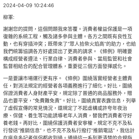
2024-04-09 10:24:46
柳軍:
謝謝您的提問，這個問題我來答覆。消費者權益保護是一項
復雜的系統工程，觸及諸多參與主體。各方之間既有良性互
動，也有穿插沖突；既帶來了“眾人拾柴火焰高”的助力，也給
我們統籌協調各方好處提出了更高的請求。《條例》明確要
構成經營者遵法、行業自律、消費者參與、當局監管和社會
監督相結合的配合管理體系，重要從三個方面發揮感化。
一是要讓市場運行更有序。《條例》圍繞落實經營者主體責
任，對消法規定的經營者各項義務進行了細化。好比，圍繞
保證消費者人身財產平安，規定除了普通的商品服務外，贈
品也要平安，“免費難免責”。好比，圍繞真實表露信息，列舉
了虛假宣傳的常見情況，還規定了不起虛構或許夸年夜治
療、保健、養生等功能誘導老年人消費，替我們消費者守好
養老錢。再好比，圍繞保護消費者安寧權，規定不克不及私
行發送“推銷信息”，也不克不及私行撥打“推銷電話”，我估計
在座良多記者伴侶都收到過。通過這一系列更清楚的合規指