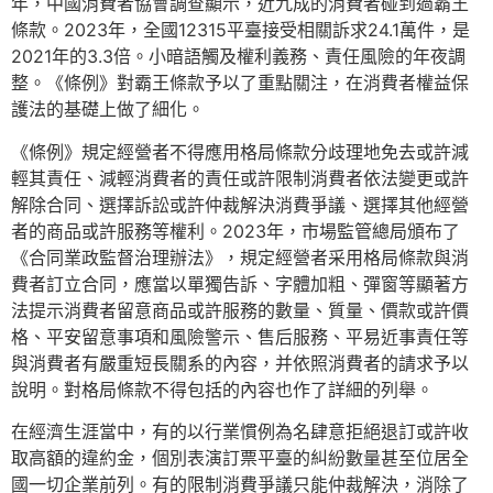
年，中國消費者協會調查顯示，近九成的消費者碰到過霸王
條款。2023年，全國12315平臺接受相關訴求24.1萬件，是
2021年的3.3倍。小暗語觸及權利義務、責任風險的年夜調
整。《條例》對霸王條款予以了重點關注，在消費者權益保
護法的基礎上做了細化。
《條例》規定經營者不得應用格局條款分歧理地免去或許減
輕其責任、減輕消費者的責任或許限制消費者依法變更或許
解除合同、選擇訴訟或許仲裁解決消費爭議、選擇其他經營
者的商品或許服務等權利。2023年，市場監管總局頒布了
《合同業政監督治理辦法》，規定經營者采用格局條款與消
費者訂立合同，應當以單獨告訴、字體加粗、彈窗等顯著方
法提示消費者留意商品或許服務的數量、質量、價款或許價
格、平安留意事項和風險警示、售后服務、平易近事責任等
與消費者有嚴重短長關系的內容，并依照消費者的請求予以
說明。對格局條款不得包括的內容也作了詳細的列舉。
在經濟生涯當中，有的以行業慣例為名肆意拒絕退訂或許收
取高額的違約金，個別表演訂票平臺的糾紛數量甚至位居全
國一切企業前列。有的限制消費爭議只能仲裁解決，消除了