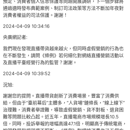
預定、消費者個人信息保護等問題開展調研，下一個步驟將
通過適時發布典範案例、制訂司法政策等方法不斷加年夜對
消費者權益的司法保護。謝謝！
2024-04-09 10:34:16
央廣網記者:
我們現在發現直播帶貨越來越火，但同時虛假營銷的行為也
在不斷發生，請問《條例》若何細化對網絡直播營銷活動以
及直播平臺經營行為的監管？謝謝。
2024-04-09 10:39:52
況旭:
謝謝您的提問。直播帶貨創新了消費場景，豐富了消費供
給，但由于“臺前幕后”主體多，“人貨場”鏈條長，“線上線下”
治理難，消費者舉證難，導致虛假營銷、貨不對板、退貨困
難等問題比較凸起。近五年，直播電商市場規模增長10.5
倍，同時，投訴舉報的增幅高達47.1倍，明顯高于傳統電商，