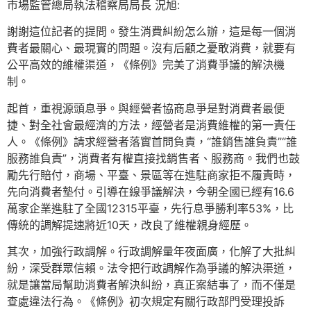
市場監管總局執法稽察局局長 況旭:
謝謝這位記者的提問。發生消費糾紛怎么辦，這是每一個消
費者最關心、最現實的問題。沒有后顧之憂敢消費，就要有
公平高效的維權渠道，《條例》完美了消費爭議的解決機
制。
起首，重視源頭息爭。與經營者協商息爭是對消費者最便
捷、對全社會最經濟的方法，經營者是消費維權的第一責任
人。《條例》請求經營者落實首問負責，“誰銷售誰負責”“誰
服務誰負責”，消費者有權直接找銷售者、服務商。我們也鼓
勵先行賠付，商場、平臺、景區等在進駐商家拒不履責時，
先向消費者墊付。引導在線爭議解決，今朝全國已經有16.6
萬家企業進駐了全國12315平臺，先行息爭勝利率53%，比
傳統的調解提速將近10天，改良了維權親身經歷。
其次，加強行政調解。行政調解量年夜面廣，化解了大批糾
紛，深受群眾信賴。法令把行政調解作為爭議的解決渠道，
就是讓當局幫助消費者解決糾紛，真正案結事了，而不僅是
查處違法行為。《條例》初次規定有關行政部門受理投訴