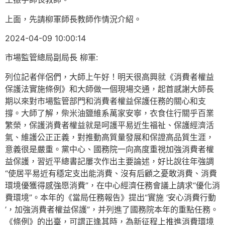
上面，先請柳軍師長教師作情況介紹。
2024-04-09 10:00:14
市場監管總局副局長 柳軍:
列位記者伴侶們，大師上午好！明天很高興就《消費者權益
保護法實施條例》和大師做一個現場交通，起首感謝大師長
期以來對市場監管部門和消費者權益保護任務的關心和支
撐。大師了解，柴米油鹽維系萬家安寧，衣食住行關乎百業
繁榮，保護消費者權益就是呵護平易近生福祉、保護經濟活
氣、維護公正正義，對推動高質量發展和保證高品質生涯，
意義很是嚴重。黨中心、國務院一向高度重視加強消費者權
益保護，習近平總書記屢次作出主要論述，好比說往年強調
“使居平易近有穩定支出能消費、沒有后顧之憂敢消費、消費
環境優獲得感強愿消費”，在中心經濟任務會議上請求“優化消
費環境”。本年的《當局任務報告》提出“實施 ‘安心消費行動
’，加強消費者權益保護”，并列進了國務院本年的重點任務。
《條例》的出臺，可謂正逢其時，為新征程上推進消費環境