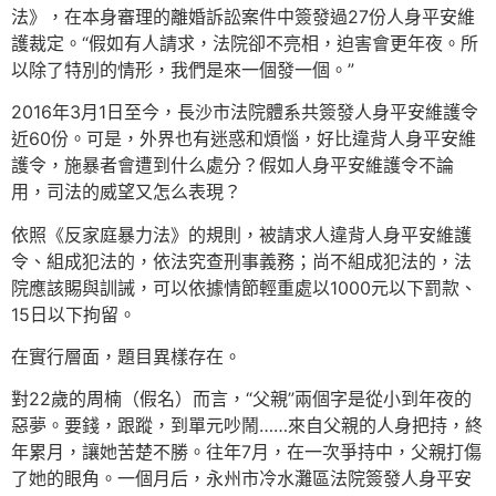
法》，在本身審理的離婚訴訟案件中簽發過27份人身平安維
護裁定。“假如有人請求，法院卻不亮相，迫害會更年夜。所
以除了特別的情形，我們是來一個發一個。”
2016年3月1日至今，長沙市法院體系共簽發人身平安維護令
近60份。可是，外界也有迷惑和煩惱，好比違背人身平安維
護令，施暴者會遭到什么處分？假如人身平安維護令不論
用，司法的威望又怎么表現？
依照《反家庭暴力法》的規則，被請求人違背人身平安維護
令、組成犯法的，依法究查刑事義務；尚不組成犯法的，法
院應該賜與訓誡，可以依據情節輕重處以1000元以下罰款、
15日以下拘留。
在實行層面，題目異樣存在。
對22歲的周楠（假名）而言，“父親”兩個字是從小到年夜的
惡夢。要錢，跟蹤，到單元吵鬧……來自父親的人身把持，終
年累月，讓她苦楚不勝。往年7月，在一次爭持中，父親打傷
了她的眼角。一個月后，永州市冷水灘區法院簽發人身平安