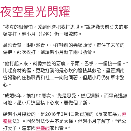
跳
夜空星光閃耀
至
主
要
“我真的很懼怕，感到他會把我打逝世。”說起幾天前丈夫的那
內
頓暴打，趙小月（假名）仍一臉驚駭。
容
鼻梁青紫，眼眶淤青，垂在額前的幾縷頭發，遮住了未愈的
傷疤。那次挨打，還讓趙小月斷了兩根肋骨。
“他打起人來，就像掉控的惡魔，拳頭、巴掌，一個接一個。”
比起身材的傷，更難打消的是心坎的膽怯與煎熬，盡管湖南
省婦聯的任務職員和社工一向陪同著，但趙小月仍如草木驚
心。
“成婚5年，挨打90屢次。”先是忍受，然后迴避，而畢竟逃無
可逃。趙小月這回橫下心來，要做個了斷。
給趙小月撐腰的，是2016年3月1日起實施的《反家庭暴力
包
養網
法》。固然對法令并不是太懂，但趙小月了解了，“老公
打妻子，這事國
包養網
家也管。”