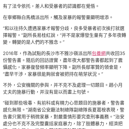
有了法令依托，差人和受暴者的認識都在覺悟。
在寧鄉縣白馬橋派出所，觸及家暴的報警量顯明增添。
“和以往持久遭遇家暴才報警分歧，良多受暴者初次挨打就選
擇報警。”副所長易桂紅說，“并不是家爆發生量有了多年夜轉
變，轉變的是人們的不雅念。”
2016年，作為試點的長沙市不雅沙嶺派出所
包養網
共收回35
份警告書。隨后的回訪證實，盡年夜大都警告書都起到了震
懾感化，家暴復發頻率顯明下降。副所長鄔軍贊的領會是，
“盡早干涉，家暴很能夠就會被把持在萌芽狀況。”
不外，公安機關的參與，并不克不及處理一切題目。趙小月
丈夫的施暴行動，并沒有是以而畫上句號。
“碰到那些吸毒、有前科或有精力心思題目的施暴者，警告書
感化無限。”湖南省公安廳法制總隊副總隊長夏葛桉表現，警
告書只實用于稍微家暴，對嚴重情形要究查刑事義務。“治安
處分也不克不及完整囊括家庭暴力，除了肢體暴力，經濟把