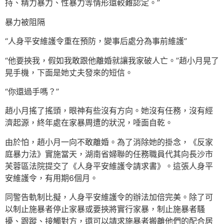
持、精力暴力、性暴力等情形還較難認定。”
暴力被阻隔
“人身平安維護令重在預防，變事后處分為事前維護”
“他要挾我，假如我敢跟他離婚就讓我家破人亡。”趙小月晃了
晃手機，下面是她丈夫發來的短信。
“你還過手嗎？”
趙小月搖了搖頭，眼神有些沒有方向。她沒有任務，沒有經
濟起源，終年處在家暴周遭的狀況，唾面自乾。
由於怕，趙小月一向不敢離婚。為了消除她的掛念，《反家
庭暴力法》實施當天，湖南省婦聯的任務職員代其向長沙市
芙蓉區法院提交了《人身平安維護令請求書》。這張人身平
安維護令，有用期6個月。
同警告軌制比擬，人身平安維護令的辦法加倍完美。除了可
以制止施暴者停止家暴或要挾將實行家暴，制止施暴者騷
擾、跟蹤、接觸對方，還可以請求施暴者搬離他們的配合居