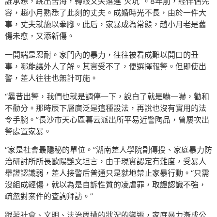
誰承想，跳出苦海，轉眼又失落進“火坑”。8年前，經伴侶先
容，趙小月熟悉了此刻的丈夫。成婚時光不長，由於一件大
事，丈夫就施以拳腳。此后，家暴成為常態，趙小月老是舊
傷未愈，又添新傷。
一開端是忍耐。家門內的暴力，往往被看成難以開口的丑
事，哪能讓外人了解。其實受不了，便選擇報警。但即使出
警，差人往往也無計可施。
“曩昔出警，我們也就是調停一下，說白了就是嚇一嚇，勸和
不勸分。那時辰下層廣泛是這種設法，再說也沒有實用的法
令手腕。”長沙市天心區暮云派出所平易近警陶品，曾屢次出
警處置家暴。
“家是社會最隱秘的單位。”湖南差人學院副傳授、家庭暴力防
治研討所所長歐陽艷文坦言，由于現實認定有難度，受暴人
舉證認識弱，差人接警后普通只是就地禁止家暴行動。“只需
沒組成輕傷，就以為是自訴性質的凌虐罪，取證認識不強，
疏忽對案件的查詢拜訪。”
跟著社會、文明、法治周遭的狀況的變遷，家庭暴力漸成公