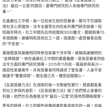
局部分來做，往往心有余而力缺乏，“處理《反家庭暴力
法》‘最后一公里’的題目，要專門研究的人來做專門研究的
事。”
在鑫晨社工中間，每一位前來乞助的受暴者，都可不花錢取
得包含心思徵詢、法令支援等在內的系列專門研究辦事。短
短兩年時光，社工中間先后供給徵詢3000屢次，跟蹤辦事70
多個個案。謝擁明和其他社工一道，搭建起一處受暴者自救
的“平安島”。
萬薇簡直與謝擁明同時參加家暴干涉步隊，被稱為謝擁明的
“金牌錯誤”。她在鑫晨社工中間的重要義務，是為受暴者供給
法令方面的專門研究領導。2015年11月底，萬薇參與長沙一
路惡性家暴案件，并為受暴者同時請求了警告書、人身平安
維護令“雙重保險”，開全國之先，備受追蹤關心。
《反家庭暴力法》在湖南的每一次衝破性實行，簡直都能看
到社工參與的身影。《反家庭暴力法》給了他們禁止家暴的
利器，他們也在為推進法令“最后一公里”的落地而積極摸索。
更多的時辰，社工的腳色就像辦事對象家庭中的一員。非論