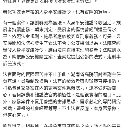
分性質，以便更好地對接《治安治理處分法》。”
看似功效更年夜的人身平安維護令，也有實際的窘境。
有一個案件，讓劉群頗為無法。人身平安維護令收回后，施
暴者持續施暴。顛末判定，受暴者的傷情曾經到達重傷水
平。依照法令規則，施暴者應該被究查刑事義務。可是，公
安機關和法院卻發生了看法不合：公安機關以為，法院曾經
簽發人身平安維護令，應由法院直接處理施暴者；法院則以
為，應依照公安機關立案、查察院提起公訴的法式，走刑事
訴訟法式。
法官面對的實際艱苦并不止于此。湖南省高院研討室副主任
黃燕說，員額制改造后，法官的績效考察與辦案直接掛鉤，
打點包含家暴案在內的家事案件耗時吃力，還不受追蹤關
心，若何調動和維護法官的積極性，是個很實際的題目。此
外，家暴案件不實用普通的審訊思想，需求必定的專門研究
常識、豐盛的社會經歷等等，不少法官反應，本身愿意做，
但有心有力。
劉群舉了一組數據：在擔負家事庭庭長之前，她地點的平易