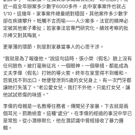
近一庭全年辦案多少數字6000多件，此中家事案件也就占
1/10。這幾年，家事案件總量絕對穩固，其他案件多少數字
卻在疾速攀升。牴觸不言而喻——人少案多，法官的精神必
定被其他案子牽扯；若家事法官專門研究化，績效考察的批
示棒又對其晦氣。
更單薄的環節，則是對家暴當事人的心思干涉。
“我就是為了報復他。”說這句話時，張小榮（假名）臉上沒有
任何臉色。被打毫無征兆，一個眼神、一個舉措，都能成為
丈夫李偉（假名）打她的導火索。終年在家里得不到暖和，
怨氣找不到出口，她便發泄到5歲的女兒身上，有一次門牙都
讓她打失落了。“老公愛女兒，我打不外他，只能打女兒，讓
他試試悲傷的味道。”
李偉的母親是一名教導任務者，傳聞兒子家暴，下去就是兩
個耳光，罰跪檢查。這種“處分”，在李偉的經過的事況中早已
是常態。從小潛移默化，他在潛認識中曾經接收了暴力邏
輯。