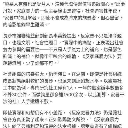
“施暴人有時也是受益人，這種代際傳遞值得追蹤關心。”邱夢
丹說，家庭暴力的一個主要緣由是習得，社會迫害性年夜，
“家暴中的目擊者，即使不會成為將來的施暴者，但心里留下
的暗影能夠畢生難消。”
長沙市婦聯權益部副部長李萬鋒提出，反家暴不只是法令題
目，也是文明、社會性題目，“實際中的痛點，正表現出社會
氣力參與的需要性——不只是人手氣力上的補充，也是腳色
飾演上的補位。就像牢牢咬合的齒輪，《反家庭暴力法》要
運轉流利，少了誰都不可。”
社會組織的培養強大，仍需時日。在湖南，即使是社會組織
成長狀態絕對較好的長沙，也遠未到達幻想水平。以鑫晨社
工中間為例，專門研究社工僅有1人，一年的個案辦事數最多
不外30余件，而徵詢量卻多達1500余次。以此測算，家暴干
涉的社工人手遠遠不敷。
即使實際和幻想仍有不小差距，《反家庭暴力法》仍是讓社
會各方真正動了起來。正如歐陽艷文所說，“《反家庭暴力
法》給了公權利足夠清楚的法令根據，讓受益者有了維權認