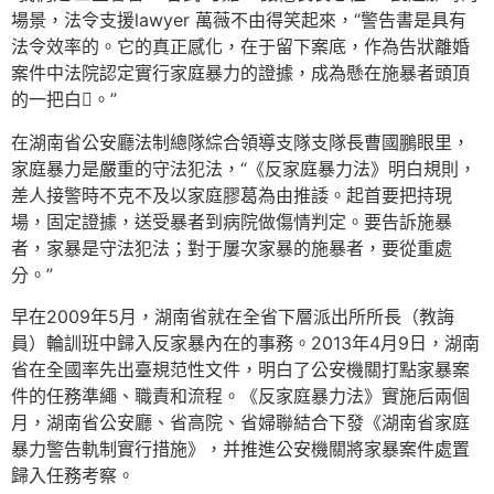
場景，法令支援lawyer 萬薇不由得笑起來，“警告書是具有
法令效率的。它的真正感化，在于留下案底，作為告狀離婚
案件中法院認定實行家庭暴力的證據，成為懸在施暴者頭頂
的一把白。”
在湖南省公安廳法制總隊綜合領導支隊支隊長曹國鵬眼里，
家庭暴力是嚴重的守法犯法，“《反家庭暴力法》明白規則，
差人接警時不克不及以家庭膠葛為由推諉。起首要把持現
場，固定證據，送受暴者到病院做傷情判定。要告訴施暴
者，家暴是守法犯法；對于屢次家暴的施暴者，要從重處
分。”
早在2009年5月，湖南省就在全省下層派出所所長（教誨
員）輪訓班中歸入反家暴內在的事務。2013年4月9日，湖南
省在全國率先出臺規范性文件，明白了公安機關打點家暴案
件的任務準繩、職責和流程。《反家庭暴力法》實施后兩個
月，湖南省公安廳、省高院、省婦聯結合下發《湖南省家庭
暴力警告軌制實行措施》，并推進公安機關將家暴案件處置
歸入任務考察。