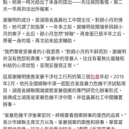
點，她第一時光給出了本身的提出——先往病院看傷，第二
天一早再到派出所報案。
謝擁明的成分，是湖南省鑫晨社工中間主任。對趙小月的情
形，她可謂了如指掌。一年多之前，謝擁明就開端參與趙小
月的案子。此后，趙小月忽然“掉聯”，再會面已是半年之后，
帶著一身的傷，再次前來追求輔助。
“我們尊敬受暴者的小我意愿。”對趙小月的不辭而別，謝擁明
并沒有抱怨和責備，“家暴中的受暴人，往往有著無比復雜和
糾結的心思狀態，呈現反復很正常。”
這是謝擁明進進家暴干涉社工行列的第三個
包養
年初。2015
年2月，依托全國婦聯中澳一起配合家庭暴力危機干涉試點項
目，湖南省婦聯開端摸索家暴個案的專門研究化辦事形式，
掛牌成立湖南省家暴危機干涉中間，并從鑫晨社工中間購置
辦事。
“家暴危機干涉後果若何，終極要看個案辦事的東西的品質。”
長沙市婦聯主席文方以為，家暴個案的跟進和辦事，單靠當