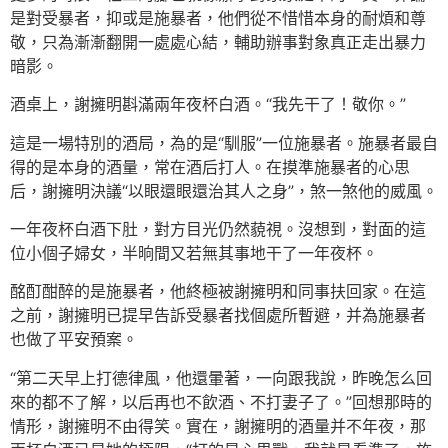
是對受暴者，抑或是施暴者，他們從不惜惜本身的耐煩和尊
敬，只為漸漸翻開一處處心結，輔助辦事對象真正走出暴力
暗影。
酒桌上，謝擁明斟滿兩年夜杯白酒。“我先干了！敬你。”
這是一場特別的酒局，為的是“馴服”一位施暴者。施暴者最自
得的是本身的酒量，常在酒后打人。在摸準施暴者的心思
后，謝擁明決議“以眼還眼還治其人之身”，煞一煞他的威風。
一年夜杯白酒下肚，對方目光仍然藐視。沒想到，對面的這
位小個子婦女，半晌間又若無其事地干了一年夜杯。
酩酊酣醉的是施暴者，他終極被謝擁明和同事扶回家。在這
之前，謝擁明已提早告訴受暴者找個處所暫避，并為施暴者
也做了平安預案。
“第二天早上打德律風，他還暈著，一向跟我說，昨晚怎么回
來的都不了解，以后再也不飲酒、不打妻子了。”回想那時的
情形，謝擁明不由得笑。實在，謝擁明的酒量并不年夜，那