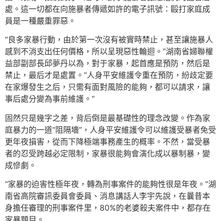
處。這一切都在向施暴者傳遞如許的電子訊號：毆打家庭成
員是一種嚴重罪惡。
“良多家暴行動，由於第一次沒有被實時禁止，甚至讓施暴人
感到不消支出任何價格，所以呈現惡性輪迴。”湖南省婦聯權
益部副部長邱夢丹以為，對于家暴，起首應是預防，然后是
禁止，最后才是處置。“人身平安維護令重在預防，紛歧定要
在家爆發生之后，只需有面對風險的能夠，都可以請求，讓
事后處分變為事前維護。”
固然只是幾字之差，背后倒是最基礎性的理念改變。作為家
庭暴力的一道“阻隔墻”，人身平安維護令可以維護受暴者免受
更年夜損害，從而下降極端事務產生的概率。不然，當受暴
者的忍受跨越必定限制，家暴很能夠會演化成以暴制暴，變
成慘劇。
“家暴的迫害性極年夜，轉為刑事案件的能夠性很是年夜。”湖
南省高院審訊委員會委員、消息講話人李宇先說，在曩昔本
身擔任審理的刑事案件里，80%的老婆殺夫案件中，都存在
家暴題目。