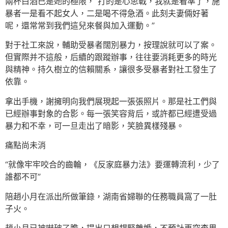
兩杯白酒已是她的極限，“打的是心思戰，我就是看準了，施
暴者一是看不起女人，二是喝不得急酒。此刻夫妻倆好著
呢，還常常到我們這兒來餐與加入運動。”
對于社工來說，輔助受暴者闊別暴力，按理說就可以了案。
但實際并不這般，后續的跟蹤辦事，往往要消耗更多的時光
與精神。持久樹立的信賴關系，讓很多受暴者對社工發生了
依靠。
拿出手機，謝擁明向我們展現起一張張照片。那是社工們與
已經辦事對象的合影。每一張笑容背后，或許都已經遭受過
暴力和不幸，可一旦走出了暗影，笑臉異樣殘暴。
痛點尚未消
“就像牢牢咬合的齒輪，《反家庭暴力法》要運轉流利，少了
誰都不可”
陪趙小月在派出所做筆錄，湖南省婦聯的任務職員窩了一肚
子火。