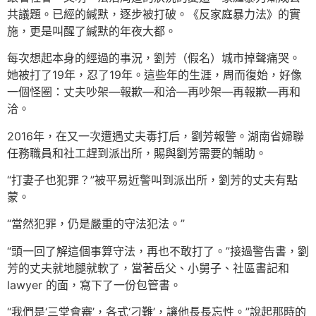
共議題。已經的緘默，逐步被打破。《反家庭暴力法》的實
施，更是叫醒了緘默的年夜大都。
每次想起本身的經過的事況，劉芳（假名）城市掉聲痛哭。
她被打了19年，忍了19年。這些年的生涯，周而復始，好像
一個怪圈：丈夫吵架—報歉—和洽—再吵架—再報歉—再和
洽。
2016年，在又一次遭遇丈夫毒打后，劉芳報警。湖南省婦聯
任務職員和社工趕到派出所，賜與劉芳需要的輔助。
“打妻子也犯罪？”被平易近警叫到派出所，劉芳的丈夫有點
蒙。
“當然犯罪，仍是嚴重的守法犯法。”
“頭一回了解這個事算守法，再也不敢打了。”接過警告書，劉
芳的丈夫就地腿就軟了，當著岳父、小舅子、社區書記和
lawyer 的面，寫下了一份包管書。
“我們是‘三堂會審’，各式‘刁難’，讓他長長忘性。”說起那時的