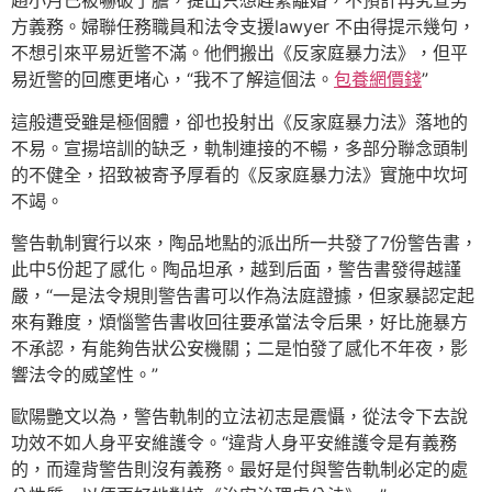
趙小月已被嚇破了膽，提出只想趕緊離婚，不預計再究查男
方義務。婦聯任務職員和法令支援lawyer 不由得提示幾句，
不想引來平易近警不滿。他們搬出《反家庭暴力法》，但平
易近警的回應更堵心，“我不了解這個法。
包養網價錢
”
這般遭受雖是極個體，卻也投射出《反家庭暴力法》落地的
不易。宣揚培訓的缺乏，軌制連接的不暢，多部分聯念頭制
的不健全，招致被寄予厚看的《反家庭暴力法》實施中坎坷
不竭。
警告軌制實行以來，陶品地點的派出所一共發了7份警告書，
此中5份起了感化。陶品坦承，越到后面，警告書發得越謹
嚴，“一是法令規則警告書可以作為法庭證據，但家暴認定起
來有難度，煩惱警告書收回往要承當法令后果，好比施暴方
不承認，有能夠告狀公安機關；二是怕發了感化不年夜，影
響法令的威望性。”
歐陽艷文以為，警告軌制的立法初志是震懾，從法令下去說
功效不如人身平安維護令。“違背人身平安維護令是有義務
的，而違背警告則沒有義務。最好是付與警告軌制必定的處