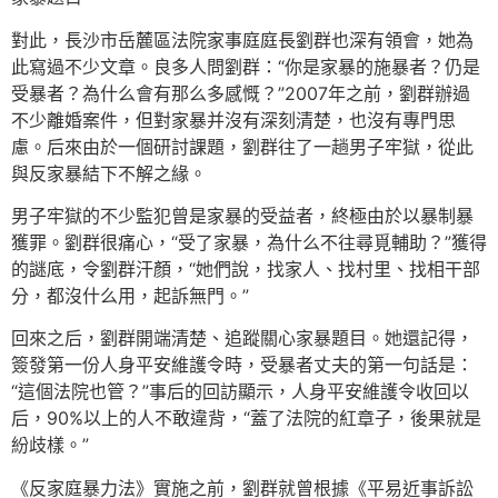
對此，長沙市岳麓區法院家事庭庭長劉群也深有領會，她為
此寫過不少文章。良多人問劉群：“你是家暴的施暴者？仍是
受暴者？為什么會有那么多感慨？”2007年之前，劉群辦過
不少離婚案件，但對家暴并沒有深刻清楚，也沒有專門思
慮。后來由於一個研討課題，劉群往了一趟男子牢獄，從此
與反家暴結下不解之緣。
男子牢獄的不少監犯曾是家暴的受益者，終極由於以暴制暴
獲罪。劉群很痛心，“受了家暴，為什么不往尋覓輔助？”獲得
的謎底，令劉群汗顏，“她們說，找家人、找村里、找相干部
分，都沒什么用，起訴無門。”
回來之后，劉群開端清楚、追蹤關心家暴題目。她還記得，
簽發第一份人身平安維護令時，受暴者丈夫的第一句話是：
“這個法院也管？”事后的回訪顯示，人身平安維護令收回以
后，90%以上的人不敢違背，“蓋了法院的紅章子，後果就是
紛歧樣。”
《反家庭暴力法》實施之前，劉群就曾根據《平易近事訴訟