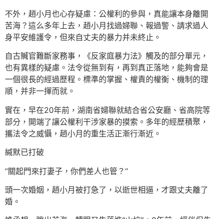
不外，趙小月也心存疑慮：公權利的參與，真能讓本身離開
苦海？這么多年上去，趙小月找過婦聯、報過警、請求過人
身平安維護令，但來自丈夫的暴力并未終止。
自古贓官難斷家務事，《反家庭暴力法》觸及的部分單元，
也有異樣的疑慮。法令從無到有，再到真正落地，能夠會是
一個很長的經過歷程。標準的掌握、權責的權衡、機制的理
順，并非一揮而就。
實在，早在20年前，湖南省婦聯就結合省公安廳、省高院等
部分，開端了讓公權利干涉家暴的摸索。多年的經歷積聚，
攜法令之威懾，趙小月的重生活正漸行漸近。
緘默已打破
“關起門來打妻子，你們差人也管？”
頭一次婚姻，趙小月被打急了，以逝世相逼，才跟丈夫離了
婚。