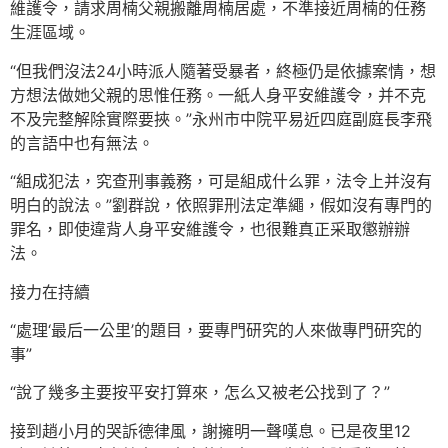
維護令，請求周楠父親搬離周楠居處，不準接近周楠的任務
生涯區域。
“但我們沒法24小時派人隨著受暴者，終極仍是依據案情，想
方想法做她父親的思惟任務。一紙人身平安維護令，并不克
不及完整解除實際要挾。”永州市中院平易近四庭副庭長李飛
的言語中也有無法。
“組成犯法，究查刑事義務，可是組成什么罪，法令上并沒有
明白的說法。”劉群說，依照罪刑法定準繩，假如沒有專門的
罪名，即使違背人身平安維護令，也很難真正采取懲辦辦
法。
接力在持續
“處理‘最后一公里’的題目，要專門研究的人來做專門研究的
事”
“說了幾多主要按平安打算來，怎么又被老公找到了？”
接到趙小月的哭訴德律風，謝擁明一聲嘆息。已是夜里12