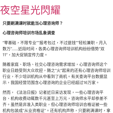
跳
夜空星光閃耀
至
主
要
只要刷满课时就能当心理咨询师？
內
心理咨询师培训市场乱象调查
容
“零基础，不限专业”“报考包过，不过退钱”“轻松兼职，月入
数万”……近段时间，各类心理咨询师培训机构纷纷借势“双
11”，加大促销宣传力度。
随着家庭、职场、社交心理咨询需求增加，心理咨询师这个
职业日趋受到大众欢迎，随之“火”起来的还有心理咨询师培训
行业，不少培训机构从中看到了商机。有关查询平台数据显
示，我国经营范围含心理咨询的企业已经超过16万家。
然而，《法治日报》记者近日采访发现，一些心理咨询平
台、机构收费动辄数千元甚至上万元，咨询师水平却参差不
齐。虽然是非准入类职业，但心理咨询师培训合格证被一些
机构包装成“从业资格证”。还有机构声称，只要刷满课时，拿