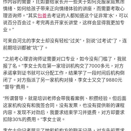
作内容的需要，比如要给家长开一些关于如何克服家庭焦虑
情绪、如何给孩子带来正向情绪体验的讲座，而需要考取心
理咨询师。“其实
包養
去考证的人都知道这个证非常‘水’，可以
说百分百会过。考完再去开家长讲堂，这样会显得我更加专
业。”
可来自河北的李女士却没有轻松“过关”，别说“过考试”了，连
前期培训都被“坑”了。
“之前考心理咨询师证需要对口专业，如今没有门槛了，我就
报了名。”李女士先在第一家培训机构交了7000多元，对方
承诺拿到证书就可以分配工作，结果学了一段时间后机构倒
闭了。对方指派了另一家机构对接，李女士又交了9880元
“督导”费用。
“所谓督导，就是培训老师会带我看案例、积攒经验。但后面
这家机构没有和我签合同，没有发票，也没有提供新的课程
内容。发现不对劲后，我要求结束学习并退费，对方却要求
扣除30%的费用。”李女士说。
李女士向记者展示了她和机构方的聊天记录，对方先前要求