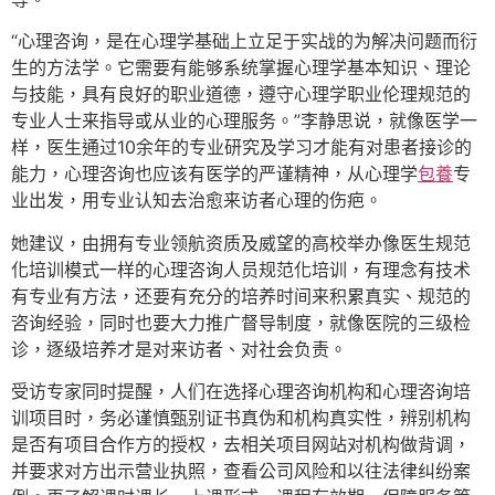
“心理咨询，是在心理学基础上立足于实战的为解决问题而衍
生的方法学。它需要有能够系统掌握心理学基本知识、理论
与技能，具有良好的职业道德，遵守心理学职业伦理规范的
专业人士来指导或从业的心理服务。”李静思说，就像医学一
样，医生通过10余年的专业研究及学习才能有对患者接诊的
能力，心理咨询也应该有医学的严谨精神，从心理学
包養
专
业出发，用专业认知去治愈来访者心理的伤疤。
她建议，由拥有专业领航资质及威望的高校举办像医生规范
化培训模式一样的心理咨询人员规范化培训，有理念有技术
有专业有方法，还要有充分的培养时间来积累真实、规范的
咨询经验，同时也要大力推广督导制度，就像医院的三级检
诊，逐级培养才是对来访者、对社会负责。
受访专家同时提醒，人们在选择心理咨询机构和心理咨询培
训项目时，务必谨慎甄别证书真伪和机构真实性，辨别机构
是否有项目合作方的授权，去相关项目网站对机构做背调，
并要求对方出示营业执照，查看公司风险和以往法律纠纷案