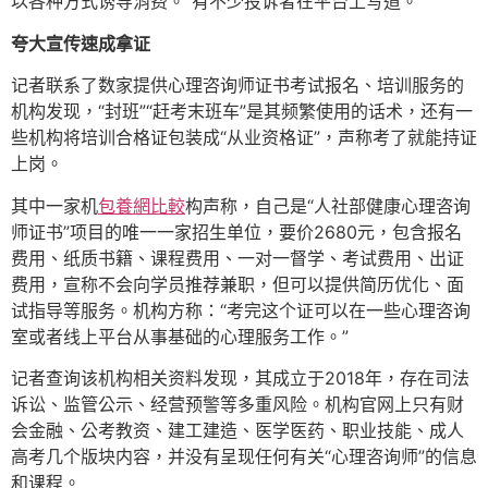
以各种方式诱导消费。”有不少投诉者在平台上写道。
夸大宣传速成拿证
记者联系了数家提供心理咨询师证书考试报名、培训服务的
机构发现，“封班”“赶考末班车”是其频繁使用的话术，还有一
些机构将培训合格证包装成“从业资格证”，声称考了就能持证
上岗。
其中一家机
包養網比較
构声称，自己是“人社部健康心理咨询
师证书”项目的唯一一家招生单位，要价2680元，包含报名
费用、纸质书籍、课程费用、一对一督学、考试费用、出证
费用，宣称不会向学员推荐兼职，但可以提供简历优化、面
试指导等服务。机构方称：“考完这个证可以在一些心理咨询
室或者线上平台从事基础的心理服务工作。”
记者查询该机构相关资料发现，其成立于2018年，存在司法
诉讼、监管公示、经营预警等多重风险。机构官网上只有财
会金融、公考教资、建工建造、医学医药、职业技能、成人
高考几个版块内容，并没有呈现任何有关“心理咨询师”的信息
和课程。