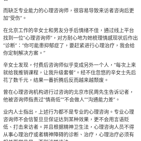
而缺乏专业能力的心理咨询师，很容易导致来访者咨询后更
加“受伤”。
在北京工作的辛女士和男友分手后情绪不佳，通过线上平台
找到一位“心理咨询师”，对方耐心地为她梳理情感现状后作出
“诊断”：“你可能患抑郁症了，要赶紧进行心理治疗，我会给
你定制解决方案。”
辛女士发现，付费后咨询师似乎变成另外一个人，“每次上来
就给我推销课程，让我升级套餐”。经不住忽悠的辛女士先后
花了数千元，结果一番折腾后反而越来越颓废。
曾在心理咨询机构进行过咨询的北京市民周先生告诉记者，
他被咨询师指责过“情商低”“不会做人”“沟通能力差”。
业内人士指出，上述行为都不是专业的心理咨询。专业心理
咨询师不会信誓旦旦保证达到某种效果，更不会用言语贬
低、打击来访者。并且根据精神卫生法，心理咨询人员不得
从事心理治疗或者精神障碍的诊断、治疗，心理治疗必须有