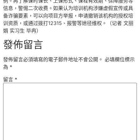
例。再了解课时课长、上课形式、课程有效期、保障服务等
信息，警惕二次收费。如果认为培训机构涉嫌虚假宣传或具
备诈骗要素，可以向项目方举报，申请撤销该机构的授权培
训资质，或通过拨打12315、报警等途径维权。（记者 文丽
娟 实习生 毕冉）
發佈留言
發佈留言必須填寫的電子郵件地址不會公開。
必填欄位標示
為
*
留言
*