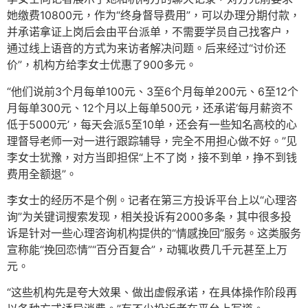
她缴费10800元，作为“终身督导费用”，可以办理分期付款，
并承诺拿证上岗后会由平台派单，不需要学员自己找客户，
通过线上语音的方式为来访者解决问题。后来经过“讨价还
价”，机构方给李女士优惠了900多元。
“他们说前3个月每单100元、3至6个月每单200元、6至12个
月每单300元、12个月以上每单500元，还承诺‘每月薪资不
低于5000元’，每天会派5至10单，还会有一些知名高校的心
理督导老师一对一进行跟踪辅导，完全不用担心做不好。”见
李女士犹豫，对方当即担保“上不了岗，接不到单，挣不到钱
费用全额退”。
李女士的经历不是个例。记者在第三方投诉平台上以“心理咨
询”为关键词搜索发现，相关投诉有2000多条，其中很多投
诉是针对一些心理咨询机构提供的“情感挽回”服务。这类服务
宣称能“挽回恋情”“百分百复合”，动辄收费几千元甚至上万
元。
“这些机构先是夸大效果、做出虚假承诺，在具体操作阶段再