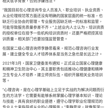
相关医学背景，否则涉嫌违法。
“我国目前在心理咨询专业人员准入、职业培训、执业资质、
从业伦理规范等方面还没有明确的国家层面的统一标准，也
缺乏行业协会的管理。专业服务因缺乏统一的标准和监管，
可能导致服务质量参差不齐。”上述业内人士认为，培训资质
的授权单位在授予一些机构培训资质时，还要严格把控其培
训质量，相关部门也要加强监管督查。
在国家二级心理咨询师李静思看来，规范心理咨询行业发
展，建立健全专业人才培养体系是当务之急也是长远之计。
2021年3月，国家卫健委发布通知，正式设立国家心理健康
和精神卫生防治中心，其主要职责包括推动心理健康和精神
卫生专业人才培养，建立师资队伍，组织开展相关业务培训
等。
“心理咨询，是在心理学基础上立足于实战的为解决问题而衍
生的方法学。它需要有能够系统掌握心理学基本知识、理论
与技能，具有良好的职业道德，遵守心理学职业伦理规范的
专业人士来指导或从业的心理服务。”李静思说，就像医学一