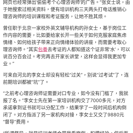
网页也经常弹出‘偷偷考个心理咨询师’的广告。”张女士说，由
于她搜索过相关资料，便有培训机构三天两头打电话推销心
理咨询师的培训课程和考证服务，让她不胜其烦。
曾任职于北京一家校外英文辅导机构的孙女士，基于岗位工
作内容的需要，比如要给家长开一些关于如何克服家庭焦虑
情绪、如何给孩子带来正向情绪体验的讲座，而需要考取心
理咨询师。“其实
包養
去考证的人都知道这个证非常‘水’，可以
说百分百会过。考完再去开家长讲堂，这样会显得我更加专
业。”
可来自河北的李女士却没有轻松“过关”，别说“过考试”了，连
前期培训都被“坑”了。
“之前考心理咨询师证需要对口专业，如今没有门槛了，我就
报了名。”李女士先在第一家培训机构交了7000多元，对方
承诺拿到证书就可以分配工作，结果学了一段时间后机构倒
闭了。对方指派了另一家机构对接，李女士又交了9880元
“督导”费用。