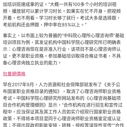
加培训班速成拿的证。“大概一共有100多个小时的培训视
频，播放就可以累计学习时长。如果实在忙不开身，把视频
开着，也不用看，学习时长够了就行。考试大多是选择题，
考前机构还会押题，押中率在85%以上。”
事实上，以市面上较为普遍的“中科院心理所心理咨询师”基础
培训项目为例，其发证机构中国科学院心理研究所已明确表
示：心理咨询现在是非准入行业，该项目不是心理咨询师认
证，更不是职业资格。参加基础培训取得合格证书者，不具
备心理咨询独立执业的能力。
包養網價格
早在2017年9月，人力资源和社会保障部就发布了《关于公
布国家职业资格目录的通知》，取消了心理咨询师职业资格
考试。中国科学院心理研究所网站发布的《心理咨询基础项
目合作机构管理细则》显示，“合作机构在进行招生和宣传过
程中，应当保证其及其工作人员如实介绍现行国家职业资格
政策，不得将本项目混同于心理咨询师职业资格鉴定或认证
等；不得出现政府职能安排、转移、授权等误导性宣传”“合作