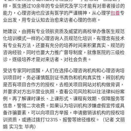
样，医生通过10余年的专业研究及学习才能有对患者接诊的
能力，心理咨询也应该有医学的严谨精神，从心理学
包養
专
业出发，用专业认知去治愈来访者心理的伤疤。
她建议，由拥有专业领航资质及威望的高校举办像医生规范
化培训模式一样的心理咨询人员规范化培训，有理念有技术
有专业有方法，还要有充分的培养时间来积累真实、规范的
咨询经验，同时也要大力推广督导制度，就像医院的三级检
诊，逐级培养才是对来访者、对社会负责。
受访专家同时提醒，人们在选择心理咨询机构和心理咨询培
训项目时，务必谨慎甄别证书真伪和机构真实性，辨别机构
是否有项目合作方的授权，去相关项目网站对机构做背调，
并要求对方出示营业执照，查看公司风险和以往法律纠纷案
例。再了解课时课长、上课形式、课程有效期、保障服务等
信息，警惕二次收费。如果认为培训机构涉嫌虚假宣传或具
备诈骗要素，可以向项目方举报，申请撤销该机构的授权培
训资质，或通过拨打12315、报警等途径维权。（记者 文丽
娟 实习生 毕冉）