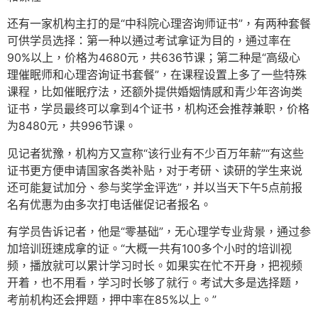
还有一家机构主打的是“中科院心理咨询师证书”，有两种套餐
可供学员选择：第一种以通过考试拿证为目的，通过率在
90%以上，价格为4680元，共636节课；第二种是“高级心
理催眠师和心理咨询证书套餐”，在课程设置上多了一些特殊
课程，比如催眠疗法，还额外提供婚姻情感和青少年咨询类
证书，学员最终可以拿到4个证书，机构还会推荐兼职，价格
为8480元，共996节课。
见记者犹豫，机构方又宣称“该行业有不少百万年薪”“有这些
证书更方便申请国家各类补贴，对于考研、读研的学生来说
还可能复试加分、参与奖学金评选”，并以当天下午5点前报
名有优惠为由多次打电话催促记者报名。
有学员告诉记者，他是“零基础”，无心理学专业背景，通过参
加培训班速成拿的证。“大概一共有100多个小时的培训视
频，播放就可以累计学习时长。如果实在忙不开身，把视频
开着，也不用看，学习时长够了就行。考试大多是选择题，
考前机构还会押题，押中率在85%以上。”