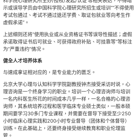
科学院心理研究所主办/授权/发起/认证’等相关表达，不得暗
示或误导学员由中国科学院心理研究所招生或培训”“不得使用
考试包通过、考试不通过退还学费、取证包就业等向考生作
虚假承诺”。
上述细则还将“使用执业或从业资格证书等误导性描述；虚假
承诺取得证书后可就业、可获得政府补贴、可挂靠等”等标注
为“严重违约”情况。
健全人才培养体系
与速成拿证相对应的，是专业能力的匮乏。
北京大学心理与认知科学学院副教授钟杰接受采访时说，心
理咨询是一个终身学习的职业。培训一个心理咨询师与培训
一名内科医生所花的时间成本几乎一样，一名合格的心理咨
询师，其系统培养过程和医学临床专业硕士类似，一般本硕
期间要学习30多门专业课程，并需要在督导下接受至少250
小时临床心理实践和200小时专业督导（团体和个体督导）
训练。在此基础上，还要终身接受继续教育和职业伦理监
管。