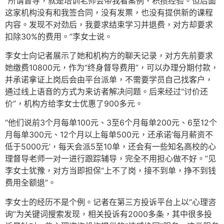
“所谓督导，就是培训老师会带我看案例、积攒经验。但后面
这家机构没有和我签合同，没有发票，也没有提供新的课程
内容。发现不对劲后，我要求结束学习并退费，对方却要求
扣除30%的费用。”李女士说。
李女士向记者展示了她和机构方的聊天记录，对方先前要求
她缴费10800元，作为“终身督导费用”，可以办理分期付款，
并承诺拿证上岗后会由平台派单，不需要学员自己找客户，
通过线上语音的方式为来访者解决问题。后来经过“讨价还
价”，机构方给李女士优惠了900多元。
“他们说前3个月每单100元、3至6个月每单200元、6至12个
月每单300元、12个月以上每单500元，还承诺‘每月薪资不
低于5000元’，每天会派5至10单，还会有一些知名高校的心
理督导老师一对一进行跟踪辅导，完全不用担心做不好。”见
李女士犹豫，对方当即担保“上不了岗，接不到单，挣不到钱
费用全额退”。
李女士的经历不是个例。记者在第三方投诉平台上以“心理咨
询”为关键词搜索发现，相关投诉有2000多条，其中很多投