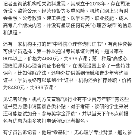
记者查询该机构相关资料发现，其成立于2018年，存在司法
诉讼、监管公示、经营预警等多重风险。机构官网上只有财
会金融、公考教资、建工建造、医学医药、职业技能、成人
高考几个版块内容，并没有呈现任何有关“心理咨询师”的信息
和课程。
还有一家机构主打的是“中科院心理咨询师证书”，有两种套餐
可供学员选择：第一种以通过考试拿证为目的，通过率在
90%以上，价格为4680元，共636节课；第二种是“高级心
理催眠师和心理咨询证书套餐”，在课程设置上多了一些特殊
课程，比如催眠疗法，还额外提供婚姻情感和青少年咨询类
证书，学员最终可以拿到4个证书，机构还会推荐兼职，价格
为8480元，共996节课。
见记者犹豫，机构方又宣称“该行业有不少百万年薪”“有这些
证书更方便申请国家各类补贴，对于考研、读研的学生来说
还可能复试加分、参与奖学金评选”，并以当天下午5点前报
名有优惠为由多次打电话催促记者报名。
有学员告诉记者，他是“零基础”，无心理学专业背景，通过参