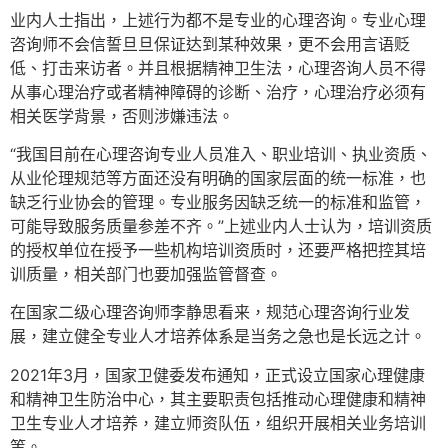
业内人士指出，上述行为都不是专业的心理咨询。专业心理
咨询师不会信誓旦旦保证达到某种效果，更不会用言语贬
低、打击来访者。并且根据精神卫生法，心理咨询人员不得
从事心理治疗或者精神障碍的诊断、治疗，心理治疗必须有
相关医学背景，否则涉嫌违法。
“我国目前在心理咨询专业人员准入、职业培训、执业资质、
从业伦理规范等方面还没有明确的国家层面的统一标准，也
缺乏行业协会的管理。专业服务因缺乏统一的标准和监管，
可能导致服务质量参差不齐。”上述业内人士认为，培训资质
的授权单位在授予一些机构培训资质时，还要严格把控其培
训质量，相关部门也要加强监管督查。
在国家二级心理咨询师李静思看来，规范心理咨询行业发
展，建立健全专业人才培养体系是当务之急也是长远之计。
2021年3月，国家卫健委发布通知，正式设立国家心理健康
和精神卫生防治中心，其主要职责包括推动心理健康和精神
卫生专业人才培养，建立师资队伍，组织开展相关业务培训
等。