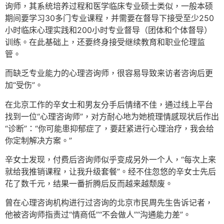
询师，其系统培养过程和医学临床专业硕士类似，一般本硕
期间要学习30多门专业课程，并需要在督导下接受至少250
小时临床心理实践和200小时专业督导（团体和个体督导）
训练。在此基础上，还要终身接受继续教育和职业伦理监
管。
而缺乏专业能力的心理咨询师，很容易导致来访者咨询后更
加“受伤”。
在北京工作的辛女士和男友分手后情绪不佳，通过线上平台
找到一位“心理咨询师”，对方耐心地为她梳理情感现状后作出
“诊断”：“你可能患抑郁症了，要赶紧进行心理治疗，我会给
你定制解决方案。”
辛女士发现，付费后咨询师似乎变成另外一个人，“每次上来
就给我推销课程，让我升级套餐”。经不住忽悠的辛女士先后
花了数千元，结果一番折腾后反而越来越颓废。
曾在心理咨询机构进行过咨询的北京市民周先生告诉记者，
他被咨询师指责过“情商低”“不会做人”“沟通能力差”。