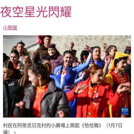
跳
夜空星光閃耀
至
主
要
小樹屋
內
容
村民在阿依克日克村的小廣場上跳起《恰恰舞》（1月7日
攝）。