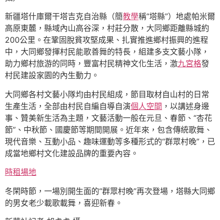
新疆塔什庫爾干塔吉克自治縣（簡
教學
稱“塔縣”）地處帕米爾
高原東麓，縣域內山高谷深，村莊分散，大同鄉距離縣城約
200公里。在鞏固脫貧攻堅成果、扎實推進鄉村振興的進程
中，大同鄉發揮村民能歌善舞的特長，組建多支文藝小隊，
助力鄉村旅游的同時，豐富村民精神文化生活，激
九宮格
發
村民建設家園的內生動力。
大同鄉各村文藝小隊均由村民組成，節目取材自山村的日常
生產生活，全部由村民自編自導自演
個人空間
，以講述身邊
事、贊美新生活為主題，文藝活動一般在元旦、春節、“杏花
節”、中秋節、國慶節等期間開展。近年來，包含傳統歌舞、
現代音樂、互動小品、趣味運動等多種形式的“群眾村晚”，已
成當地鄉村文化建設品牌的重要內容。
時租場地
冬閑時節，一場別開生面的“群眾村晚”再次登場，塔縣大同鄉
的男女老少載歌載舞，喜迎新春。