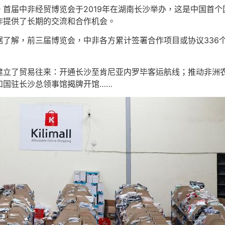
首届中非经贸博览会于2019年在湖南长沙举办，这是中国首
作提供了长期的交流和合作机会。
了解，前三届博览会，中非各方累计签署合作项目或协议336个
建立了贸易往来：开通长沙至肯尼亚内罗毕客运航线；推动非洲
和国驻长沙总领事馆揭牌开馆……