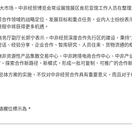
高桥大市场，中非经贸博览会常设展馆展区肯尼亚馆工作人员在整理
贸合作领域的战略定位、发展目标和重点任务，业内人士纷纷表
进程中将获得更多机遇。
商务厅副厅长郭宁表示，中非经贸深度合作先行区的建设，秉持“
对话、经验分享、企业合作、智库研究、人员往来、货物流通的
洲非资源性产品集散交易中心、中非跨境电商合作中心、中非产
”，探索合作新路径、新模式，形成一批可复制、可推广的合作
“总体方案的实施，不仅对中非经贸合作具有重要意义，而且对于
填欄位標示為
*