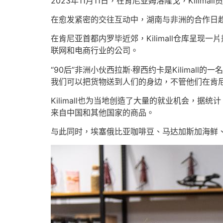
2023年11月11日，在肯尼亚姆洛隆戈，Kilim
在愈发紧密的交往互动中，湖南与非洲的合作日
在肯尼亚首都内罗毕近郊，Kilimall仓库呈
联网和电商行业的公司。
“90后”非洲小伙西拉斯·穆西约卡是Kilima
我们可以把货物送到人们的身边，不管他们在肯尼
Kilimall也为当地创造了大量的就业机会，据
来自中国和其他国家的商品。
与此同时，埃塞俄比亚咖啡豆、马达加斯加海鲜