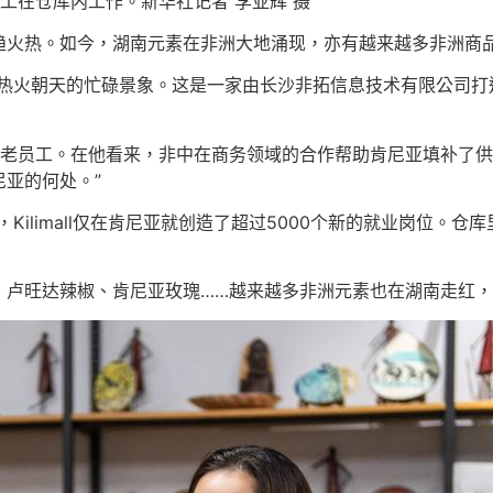
all员工在仓库内工作。新华社记者 李亚辉 摄
趋火热。如今，湖南元素在非洲大地涌现，亦有越来越多非洲商
现一片热火朝天的忙碌景象。这是一家由长沙非拓信息技术有限公
ll的一名老员工。在他看来，非中在商务领域的合作帮助肯尼亚填补
亚的何处。”
统计，Kilimall仅在肯尼亚就创造了超过5000个新的就业岗位
、卢旺达辣椒、肯尼亚玫瑰……越来越多非洲元素也在湖南走红