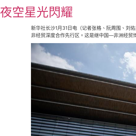
跳
夜空星光閃耀
至
主
要
新华社长沙1月31日电（记者张格、阮周围、刘
內
非经贸深度合作先行区。这是继中国—非洲经贸
容