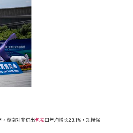
。
年，湖南对非进出
包養
口年均增长23.1%，规模保