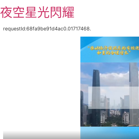
跳
夜空星光閃耀
至
主
要
requestId:68fa9be91d4ac0.01717468.
內
容