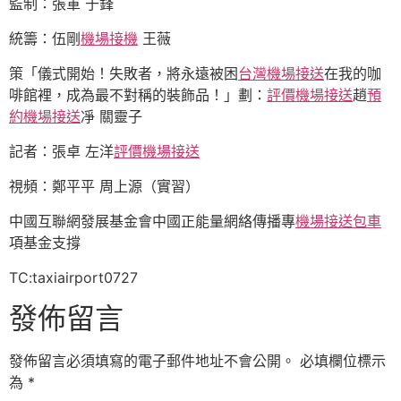
監制：張軍 于鋒
統籌：伍剛
機場接機
王薇
策「儀式開始！失敗者，將永遠被困
台灣機場接送
在我的咖
啡館裡，成為最不對稱的裝飾品！」劃：
評價機場接送
趙
預
約機場接送
凈 關靈子
記者：張卓 左洋
評價機場接送
視頻：鄭平平 周上源（實習）
中國互聯網發展基金會中國正能量網絡傳播專
機場接送包車
項基金支撐
TC:taxiairport0727
發佈留言
發佈留言必須填寫的電子郵件地址不會公開。
必填欄位標示
為
*