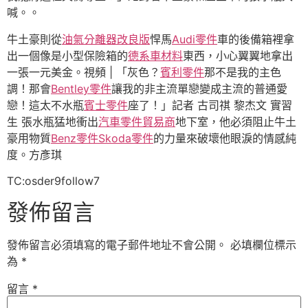
喊。。
牛土豪則從
油氣分離器改良版
悍馬
Audi零件
車的後備箱裡拿
出一個像是小型保險箱的
德系車材料
東西，小心翼翼地拿出
一張一元美金。視頻 | 「灰色？
賓利零件
那不是我的主色
調！那會
Bentley零件
讓我的非主流單戀變成主流的普通愛
戀！這太不水瓶
賓士零件
座了！」記者 古司祺 黎杰文 實習
生 張水瓶猛地衝出
汽車零件貿易商
地下室，他必須阻止牛土
豪用物質
Benz零件
Skoda零件
的力量來破壞他眼淚的情感純
度。方彥琪
TC:osder9follow7
發佈留言
發佈留言必須填寫的電子郵件地址不會公開。
必填欄位標示
為
*
留言
*